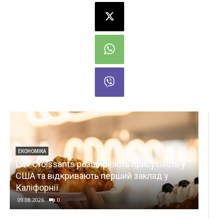
присутність у
УКРАЇНА
 заклад у
Тонни гнилої їжі після пожежі ство
нестерпний сморід у Лос-Анджелес
09.08.2026
0