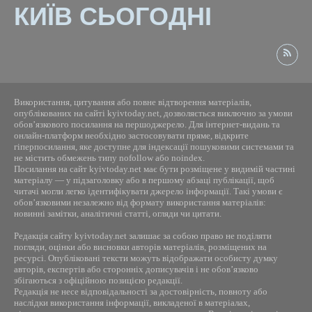
КИЇВ СЬОГОДНІ
Використання, цитування або повне відтворення матеріалів,
опублікованих на сайті kyivtoday.net, дозволяється виключно за умови
обов’язкового посилання на першоджерело. Для інтернет-видань та
онлайн-платформ необхідно застосовувати пряме, відкрите
гіперпосилання, яке доступне для індексації пошуковими системами та
не містить обмежень типу nofollow або noindex.
Посилання на сайт kyivtoday.net має бути розміщене у видимій частині
матеріалу — у підзаголовку або в першому абзаці публікації, щоб
читачі могли легко ідентифікувати джерело інформації. Такі умови є
обов’язковими незалежно від формату використання матеріалів:
новинні замітки, аналітичні статті, огляди чи цитати.
Редакція сайту kyivtoday.net залишає за собою право не поділяти
погляди, оцінки або висновки авторів матеріалів, розміщених на
ресурсі. Опубліковані тексти можуть відображати особисту думку
авторів, експертів або сторонніх дописувачів і не обов’язково
збігаються з офіційною позицією редакції.
Редакція не несе відповідальності за достовірність, повноту або
наслідки використання інформації, викладеної в матеріалах,