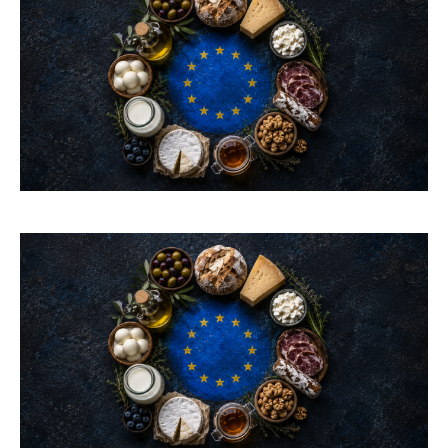
1-YEAR
/ year
Pay now and you get access to exclusive news and
articles for a whole year.
1-MONTH
/ month
By agreeing to this tier, you are billed every month after
the first one until you opt out of the monthly
subscription.