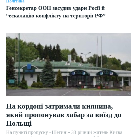
Політика
Генсекретар ООН засудив удари Росії й
“ескалацію конфлікту на території РФ”
На кордоні затримали киянина,
який пропонував хабар за виїзд до
Польщі
На пункті пропуску «Шегині» 33-річний житель Києва