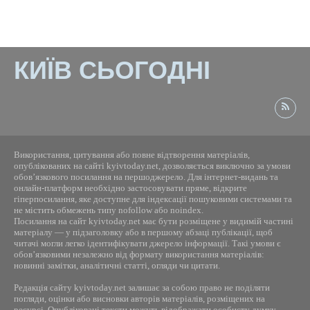
КИЇВ СЬОГОДНІ
Використання, цитування або повне відтворення матеріалів,
опублікованих на сайті kyivtoday.net, дозволяється виключно за умови
обов’язкового посилання на першоджерело. Для інтернет-видань та
онлайн-платформ необхідно застосовувати пряме, відкрите
гіперпосилання, яке доступне для індексації пошуковими системами та
не містить обмежень типу nofollow або noindex.
Посилання на сайт kyivtoday.net має бути розміщене у видимій частині
матеріалу — у підзаголовку або в першому абзаці публікації, щоб
читачі могли легко ідентифікувати джерело інформації. Такі умови є
обов’язковими незалежно від формату використання матеріалів:
новинні замітки, аналітичні статті, огляди чи цитати.
Редакція сайту kyivtoday.net залишає за собою право не поділяти
погляди, оцінки або висновки авторів матеріалів, розміщених на
ресурсі. Опубліковані тексти можуть відображати особисту думку