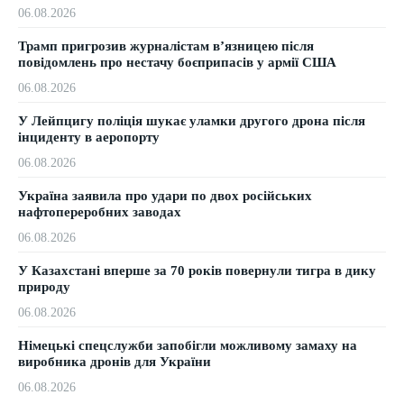
06.08.2026
Трамп пригрозив журналістам в’язницею після
повідомлень про нестачу боєприпасів у армії США
06.08.2026
У Лейпцигу поліція шукає уламки другого дрона після
інциденту в аеропорту
06.08.2026
Україна заявила про удари по двох російських
нафтопереробних заводах
06.08.2026
У Казахстані вперше за 70 років повернули тигра в дику
природу
06.08.2026
Німецькі спецслужби запобігли можливому замаху на
виробника дронів для України
06.08.2026