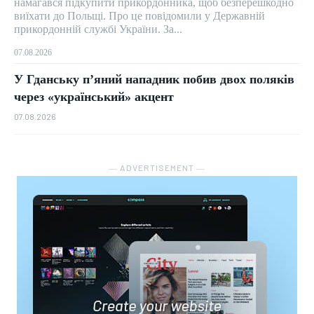
намагався підкупити прикордонника, щоб безперешкодно
виїхати до Польщі. Про це повідомили у Державній
прикордонній службі України. За...
07.08.2026
У Гданську п’яний нападник побив двох поляків
через «український» акцент
07.08.2026
― ADVERTISEMENT ―