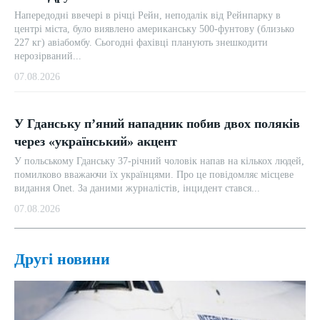
Напередодні ввечері в річці Рейн, неподалік від Рейнпарку в
центрі міста, було виявлено американську 500-фунтову (близько
227 кг) авіабомбу. Сьогодні фахівці планують знешкодити
нерозірваний...
07.08.2026
У Гданську п’яний нападник побив двох поляків
через «український» акцент
У польському Гданську 37-річний чоловік напав на кількох людей,
помилково вважаючи їх українцями. Про це повідомляє місцеве
видання Onet. За даними журналістів, інцидент стався...
07.08.2026
Другі новини