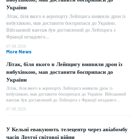
України
Літак, біля якого в аеропорту Лейпцига виявили дрон із
вибухівкою, мав доставити боєприпаси до України.
Військовий вантаж був доставлений до Лейпцига з
Франції незадовго...
07.08.2026
More News
Літак, біля якого в Лейпцигу виявили дрон із
вибухівкою, мав доставити боєприпаси до
України
Літак, біля якого в аеропорту Лейпцига виявили дрон із
вибухівкою, мав доставити боєприпаси до України. Військовий
вантаж був доставлений до Лейпцига з Франції незадовго...
07.08.2026
У Кельні евакуюють телецентр через авіабомбу
часів Другої світової війни