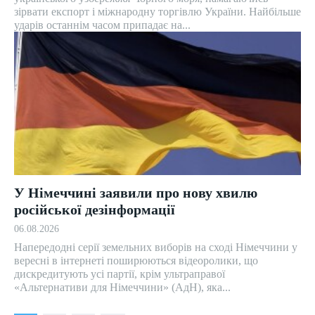
зірвати експорт і міжнародну торгівлю України. Найбільше
ударів останнім часом припадає на...
У Німеччині заявили про нову хвилю
російської дезінформації
06.08.2026
Напередодні серії земельних виборів на сході Німеччини у
вересні в інтернеті поширюються відеоролики, що
дискредитують усі партії, крім ультраправої
«Альтернативи для Німеччини» (АдН), яка...