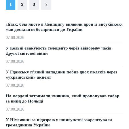
1
2
3
Літак, біля якого в Лейпцигу виявили дрон із вибухівкою,
мав доставити боєприпаси до України
07.08.2026
У Кельні евакуюють телецентр через авіабомбу часів
Другої світової війни
07.08.2026
У Гданську п’яний нападник побив двох поляків через
«український» акцент
07.08.2026
На кордоні затримали киянина, який пропонував хабар
за виїзд до Польщі
07.08.2026
У Німеччині за підозрою у шпигунстві заарештували
громадянина України