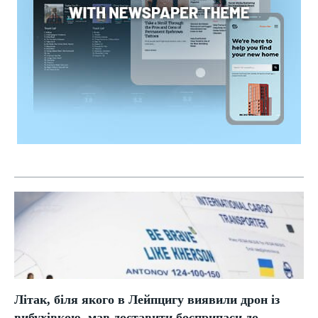
Літак, біля якого в Лейпцигу виявили дрон із
вибухівкою, мав доставити боєприпаси до