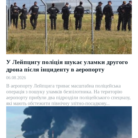
У Лейпцигу поліція шукає уламки другого
дрона після інциденту в аеропорту
06.08.2026
В аеропорту Лейпцига триває масштабна поліцейська
операція з пошуку уламків безпілотника. На територію
аеропорту прибули два підрозділи поліцейського спецназу,
які мають обстежити північну злітно-посадкову...