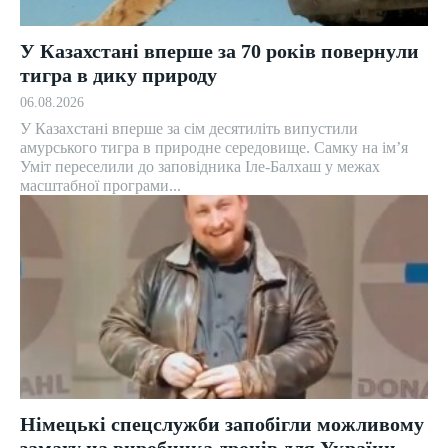
У Казахстані вперше за 70 років повернули
тигра в дику природу
06.08.2026
У Казахстані вперше за сім десятиліть випустили
амурського тигра в природне середовище. Самку на ім’я
Уміт переселили до заповідника Іле-Балхаш у межах
масштабної програми...
Німецькі спецслужби запобігли можливому
замаху на виробника дронів для України