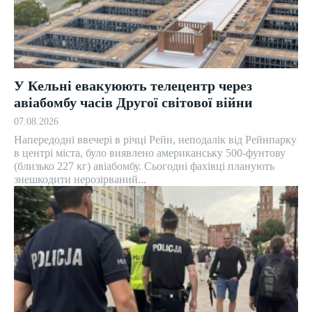
У Кельні евакуюють телецентр через
авіабомбу часів Другої світової війни
07.08.2026
Напередодні ввечері в річці Рейн, неподалік від Рейнпарку
в центрі міста, було виявлено американську 500-фунтову
(близько 227 кг) авіабомбу. Сьогодні фахівці планують
знешкодити нерозірваний...