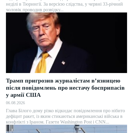
неділі в Тюрингії. За версією слідства, у червні 33-річний
чоловік проводив розвідку...
Трамп пригрозив журналістам в’язницею
після повідомлень про нестачу боєприпасів
у армії США
06.08.2026
Глава Білого дому різко відкидає повідомлення про нібито
дефіцит ракет, із яким стикаються американські війська в
конфлікті з Іраном. Газети Washington Post і CNN...