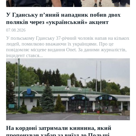
У Гданську п’яний нападник побив двох
поляків через «український» акцент
07.08.2026
У польському Гданську 37-річний чоловік напав на кількох
людей, помилково вважаючи їх українцями. Про це
повідомляє місцеве видання Onet. За даними журналістів,
інцидент стався...
На кордоні затримали киянина, який
пропонував хабар за виїзд до Польщі