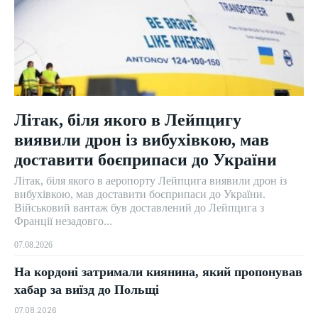
Літак, біля якого в Лейпцигу
виявили дрон із вибухівкою, мав
доставити боєприпаси до України
Літак, біля якого в аеропорту Лейпцига виявили дрон із
вибухівкою, мав доставити боєприпаси до України.
Військовий вантаж був доставлений до Лейпцига з
Франції незадовго...
07.08.2026
На кордоні затримали киянина, який пропонував
хабар за виїзд до Польщі
07.08.2026