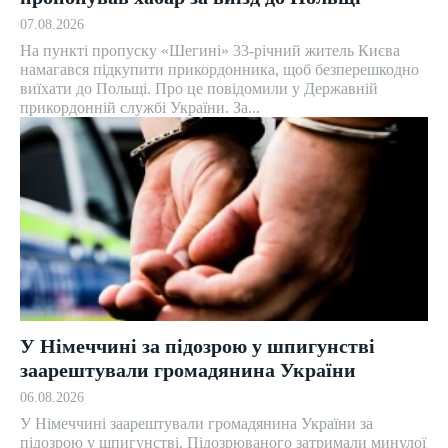
07.08.2026
На пункті пропуску «Шегині» 33-річний житель Києва
намагався підкупити прикордонника, щоб безперешкодно
виїхати до Польщі. Про це повідомили у Державній
прикордонній службі України. За...
У Німеччині за підозрою у шпигунстві
заарештували громадянина України
06.08.2026
У Німеччині заарештували громадянина України за
підозрою у шпигунстві. Підозрюваного затримали минулої