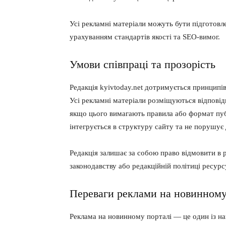
Усі рекламні матеріали можуть бути підготовлен
урахуванням стандартів якості та SEO-вимог.
Умови співпраці та прозорість
FOREVER
Редакція kyivtoday.net дотримується принципів
/ forever
Усі рекламні матеріали розміщуються відповід
Sign up with just an email addres
якщо цього вимагають правила або формат пуб
get access to this tier instan
інтегрується в структуру сайту та не порушує 
Редакція залишає за собою право відмовити в
законодавству або редакційній політиці ресурс
Переваги реклами на новинному
Реклама на новинному порталі — це один із н