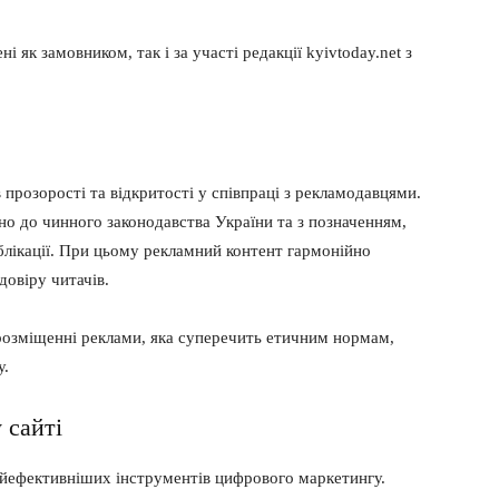
і як замовником, так і за участі редакції kyivtoday.net з
RECOMMENDED
1-YEAR
 прозорості та відкритості у співпраці з рекламодавцями.
но до чинного законодавства України та з позначенням,
By agr
/ year
s and you
every m
лікації. При цьому рекламний контент гармонійно
tly.
Pay now and you get access to exclusive
opt o
news and articles for a whole year.
довіру читачів.
 розміщенні реклами, яка суперечить етичним нормам,
у.
 сайті
айефективніших інструментів цифрового маркетингу.