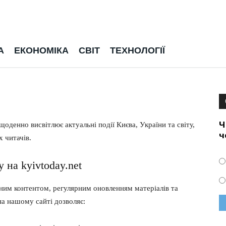
А
ЕКОНОМІКА
СВІТ
ТЕХНОЛОГІЇ
Ч
денно висвітлює актуальні події Києва, України та світу,
ч
х читачів.
 на kyivtoday.net
сним контентом, регулярним оновленням матеріалів та
а нашому сайті дозволяє: