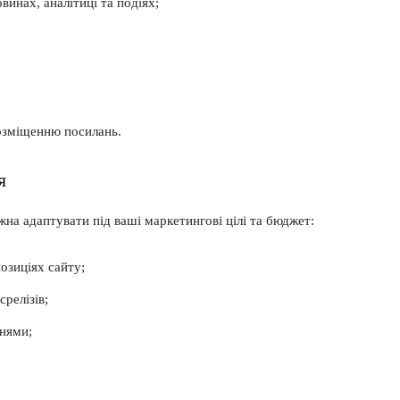
винах, аналітиці та подіях;
озміщенню посилань.
я
на адаптувати під ваші маркетингові цілі та бюджет:
озиціях сайту;
срелізів;
ннями;