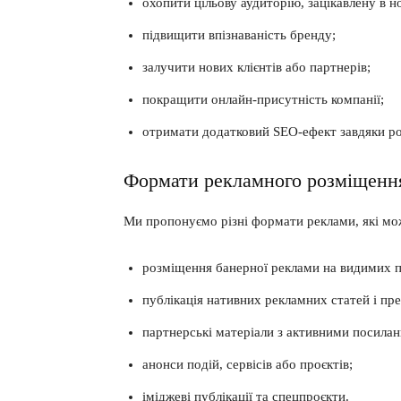
охопити цільову аудиторію, зацікавлену в но
підвищити впізнаваність бренду;
залучити нових клієнтів або партнерів;
покращити онлайн-присутність компанії;
отримати додатковий SEO-ефект завдяки р
Формати рекламного розміщенн
Ми пропонуємо різні формати реклами, які мож
розміщення банерної реклами на видимих п
публікація нативних рекламних статей і пре
партнерські матеріали з активними посила
анонси подій, сервісів або проєктів;
іміджеві публікації та спецпроєкти.