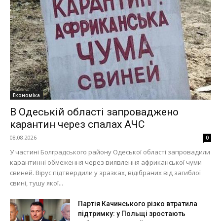
Економіка
В Одеській області запроваджено
карантин через спалах АЧС
08.08.2026
0
У частині Болградського району Одеської області запровадили
карантинні обмеження через виявлення африканської чуми
свиней. Вірус підтвердили у зразках, відібраних від загиблої
свині, тушу якої...
Партія Качинського різко втратила
підтримку: у Польщі зростають