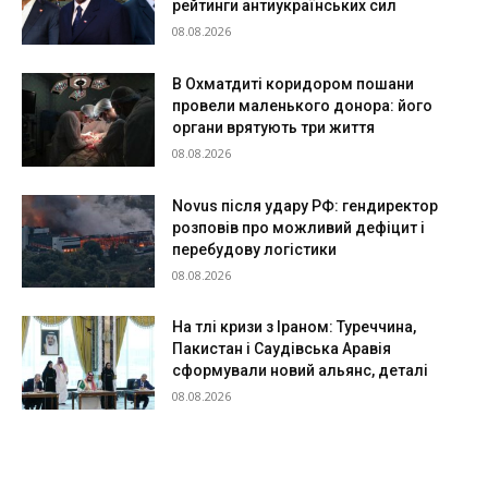
рейтинги антиукраїнських сил
08.08.2026
В Охматдиті коридором пошани
провели маленького донора: його
органи врятують три життя
08.08.2026
Novus після удару РФ: гендиректор
розповів про можливий дефіцит і
перебудову логістики
08.08.2026
На тлі кризи з Іраном: Туреччина,
Пакистан і Саудівська Аравія
сформували новий альянс, деталі
08.08.2026