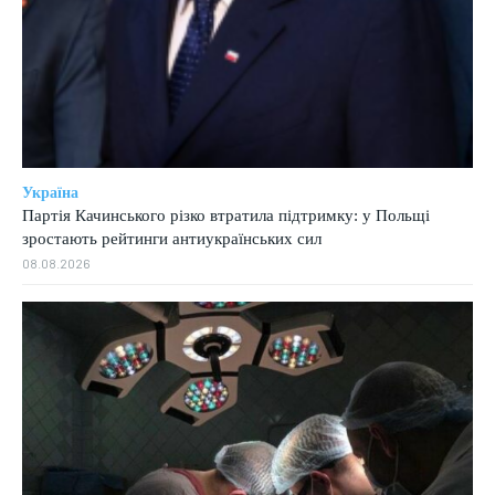
Україна
Партія Качинського різко втратила підтримку: у Польщі
зростають рейтинги антиукраїнських сил
08.08.2026