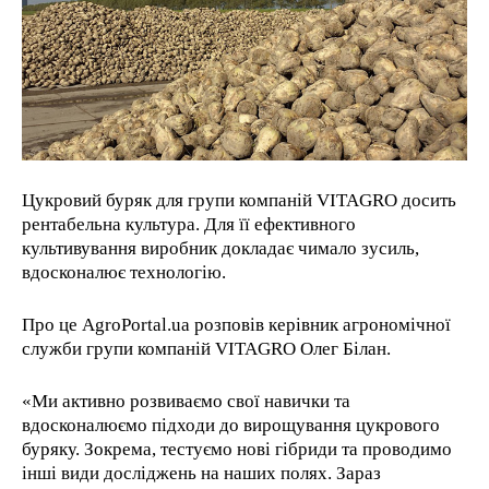
1-YEAR
/ year
Pay now and you get access to exclusive news and
articles for a whole year.
Цукровий буряк для групи компаній VITAGRO досить
1-MONTH
рентабельна культура. Для її ефективного
культивування виробник докладає чимало зусиль,
/ month
вдосконалює технологію.
By agreeing to this tier, you are billed every month after
the first one until you opt out of the monthly
subscription.
Про це AgroPortal.ua розповів керівник агрономічної
служби групи компаній VITAGRO Олег Білан.
«Ми активно розвиваємо свої навички та
вдосконалюємо підходи до вирощування цукрового
буряку. Зокрема, тестуємо нові гібриди та проводимо
інші види досліджень на наших полях. Зараз