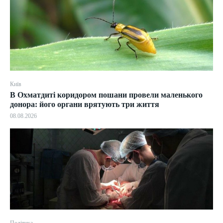
Київ
В Охматдиті коридором пошани провели маленького
донора: його органи врятують три життя
08.08.2026
Політика