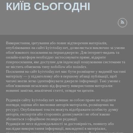
КИЇВ СЬОГОДНІ
Використання, цитування або повне відтворення матеріалів,
опублікованих на сайті kyivtoday.net, дозволяється виключно за умови
обов’язкового посилання на першоджерело. Для інтернет-видань та
онлайн-платформ необхідно застосовувати пряме, відкрите
гіперпосилання, яке доступне для індексації пошуковими системами та
не містить обмежень типу nofollow або noindex.
Посилання на сайт kyivtoday.net має бути розміщене у видимій частині
матеріалу — у підзаголовку або в першому абзаці публікації, щоб
читачі могли легко ідентифікувати джерело інформації. Такі умови є
обов’язковими незалежно від формату використання матеріалів:
новинні замітки, аналітичні статті, огляди чи цитати.
Редакція сайту kyivtoday.net залишає за собою право не поділяти
погляди, оцінки або висновки авторів матеріалів, розміщених на
ресурсі. Опубліковані тексти можуть відображати особисту думку
авторів, експертів або сторонніх дописувачів і не обов’язково
збігаються з офіційною позицією редакції.
Редакція не несе відповідальності за достовірність, повноту або
наслідки використання інформації, викладеної в матеріалах,