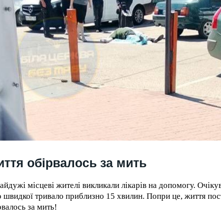
ття обірвалось за мить
айдужі місцеві жителі викликали лікарів на допомогу. Очіку
о швидкої тривало приблизно 15 хвилин. Попри це, життя по
рвалось за мить!