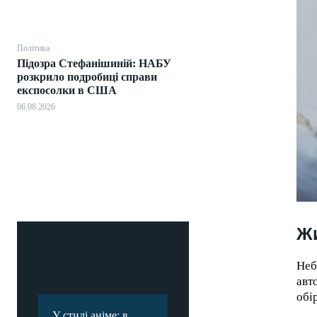
Політика
Підозра Стефанішиній: НАБУ
розкрило подробиці справи
експосолки в США
06.08.2026
Жи
Неб
авт
обі
У стилі аніме: в