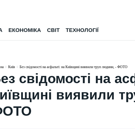
А
ЕКОНОМІКА
СВІТ
ТЕХНОЛОГІЇ
вна
Київ
Без свідомості на асфальті: на Київщині виявили труп людини, - ФОТО
ез свідомості на ас
иївщині виявили тр
ФОТО
СВІТ
ПОЛІТИКА
У РФ за невідомих