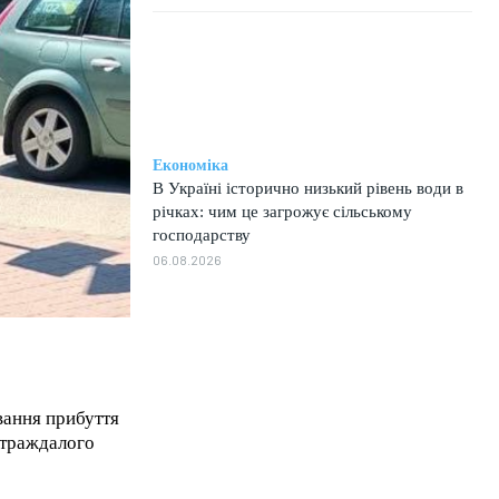
Економіка
В Україні історично низький рівень води в
річках: чим це загрожує сільському
господарству
06.08.2026
вання прибуття
страждалого