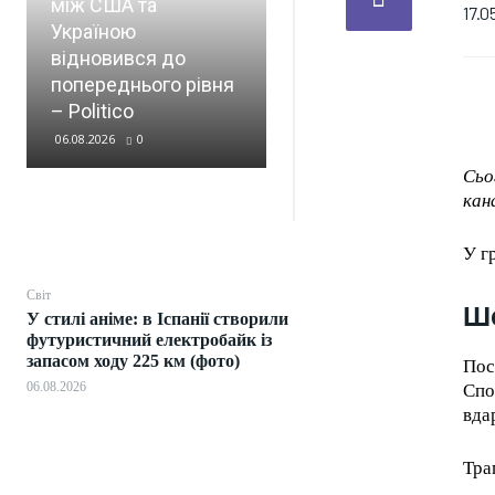
між США та
Сибіга привітав
17.0
Україною
рішення Швеції
відновився до
передати Україні
попереднього рівня
судно “тіньового
– Politico
флоту” РФ
06.08.2026
0
06.08.2026
0
Сьо
кан
У г
Світ
Шо
У стилі аніме: в Іспанії створили
футуристичний електробайк із
запасом ходу 225 км (фото)
Пос
06.08.2026
Спо
вда
Тра