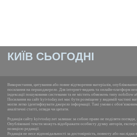
КИЇВ СЬОГОДНІ
Використання, цитування або повне відтворення матеріалів, опублікованих
посилання на першоджерело. Для інтернет-видань та онлайн-платформ необ
індексації пошуковими системами та не містить обмежень типу nofollow а
Посилання на сайт kyivtoday.net має бути розміщене у видимій частині ма
могли легко ідентифікувати джерело інформації. Такі умови є обов’язкови
аналітичні статті, огляди чи цитати.
Редакція сайту kyivtoday.net залишає за собою право не поділяти погляди,
Опубліковані тексти можуть відображати особисту думку авторів, експерті
позицією редакції.
Редакція не несе відповідальності за достовірність, повноту або наслідки