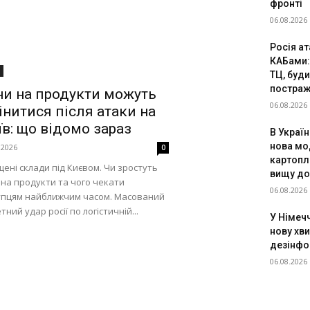
фронті
06.08.2026
Росія а
КАБами
ТЦ, буди
постраж
ни на продукти можуть
06.08.2026
інитися після атаки на
їв: що відомо зараз
В Украї
нова мо
.2026
0
картоплі
ені склади під Києвом. Чи зростуть
вищу до
 на продукти та чого чекати
06.08.2026
упцям найближчим часом. Масований
тний удар росії по логістичній...
У Німеч
нову хв
дезінфо
06.08.2026