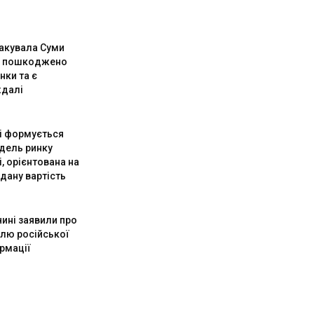
такувала Суми
: пошкоджено
нки та є
далі
ні формується
дель ринку
, орієнтована на
дану вартість
чині заявили про
илю російської
рмації