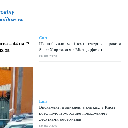
ловіку
овідомляє
Світ
єва – 44.ua"?
Що побачили вчені, коли некерована ракета
SpaceX врізалася в Місяць (фото)
их та
06.08.2026
Київ
Виснажені та замкнені в клітках: у Києві
розслідують жорстоке поводження з
десятками доберманів
06.08.2026