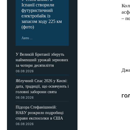
Іспанії створили
Кол
футуристичний
асф
FOREVER
електробайк із
– п
запасом ходу 225 км
/ forever
(фото)
Sign up with just an email addres
get access to this tier instan
Авто ...
У Великій Британії зберуть
найменший урожай зернових
за чотири десятиліття
Дже
06.08.2026
Яблучний Спас 2026 у Києві:
дата, традиції, що освячують і
головні заборони свята
ГО
06.08.2026
Підозра Стефанішиній:
НАБУ розкрило подробиці
справи експосолки в США
06.08.2026