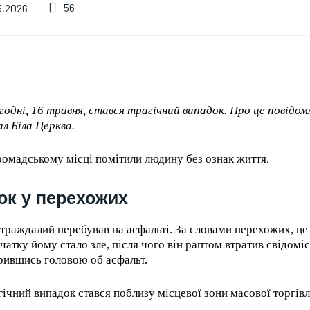
Бренд Kachorovska
обставин раптом
56
5.2026
попередив про
померли два
шахрайські сайти:
високопоставлені
що потрібно знати
офіцери: що відомо
покупцям
(фото)
06.08.2026
0
06.08.2026
0
годні, 16 травня, стався трагічний випадок. Про це повідом
ал Біла Церква.
ромадському місці помітили людину без ознак життя.
к у перехожих
траждалий перебував на асфальті. За словами перехожих, це 
чатку йому стало зле, після чого він раптом втратив свідоміст
рившись головою об асфальт.
гічний випадок стався поблизу місцевої зони масової торгівл