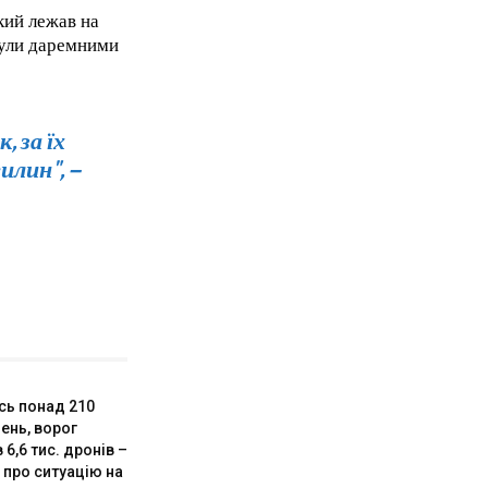
який лежав на
1-MONTH
 були даремними
/ month
eeing to this tier, you are billed
onth after the first one until you
, за їх
ut of the monthly subscription.
илин", –
сь понад 210
ень, ворог
 6,6 тис. дронів –
 про ситуацію на