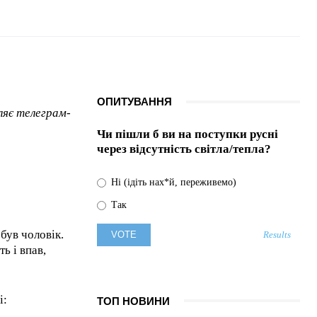
Підозра
Стефанішиній: НАБУ
розкрило подробиці
справи експосолки
в США
06.08.2026
0
ОПИТУВАННЯ
ляє телеграм-
Чи пішли б ви на поступки русні
через відсутність світла/тепла?
Ні (ідіть нах*й, переживемо)
Так
був чоловік.
Results
ь і впав,
і:
ТОП НОВИНИ