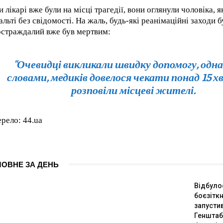
RECOMMENDED
и лікарі вже були на місці трагедії, вони оглянули чоловіка, 
альті без свідомості. На жаль, будь-які реанімаційні заходи
1-YEAR
остраждалий вже був мертвим:
By agr
/ year
s and you
every m
"Очевидці викликали швидку допомогу, однак
tly.
Pay now and you get access to exclusive
opt o
news and articles for a whole year.
словами, медиків довелося чекати понад 15 хв
розповіли місцеві жителі.
рело: 44.ua
ЛОВНЕ ЗА ДЕНЬ
Відбуло
боєзіткн
запустив
Генштаб