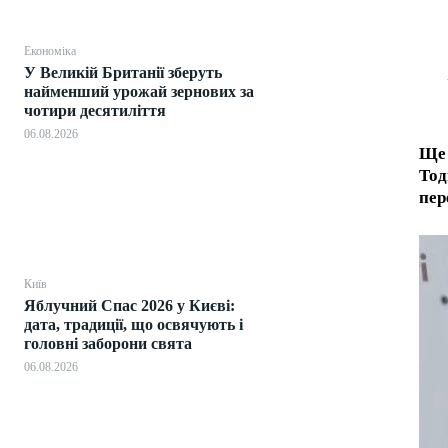
Економіка
У Великій Британії зберуть
найменший урожай зернових за
чотири десятиліття
06.08.2026
Ще 
Тод
пер
Київ
Яблучний Спас 2026 у Києві:
дата, традиції, що освячують і
головні заборони свята
06.08.2026