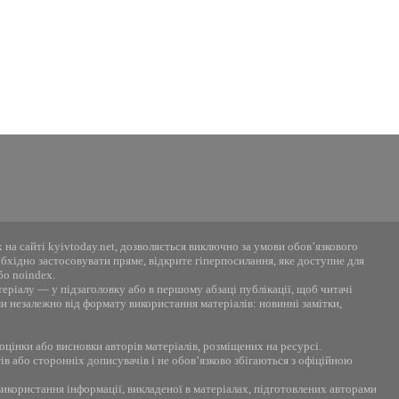
 на сайті kyivtoday.net, дозволяється виключно за умови обов’язкового
хідно застосовувати пряме, відкрите гіперпосилання, яке доступне для
бо noindex.
теріалу — у підзаголовку або в першому абзаці публікації, щоб читачі
ми незалежно від формату використання матеріалів: новинні замітки,
 оцінки або висновки авторів матеріалів, розміщених на ресурсі.
в або сторонніх дописувачів і не обов’язково збігаються з офіційною
 використання інформації, викладеної в матеріалах, підготовлених авторами