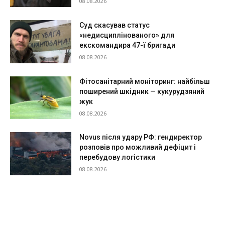
08.08.2026
Суд скасував статус
«недисциплінованого» для
екскомандира 47-ї бригади
08.08.2026
Фітосанітарний моніторинг: найбільш
поширений шкідник — кукурудзяний
жук
08.08.2026
Novus після удару РФ: гендиректор
розповів про можливий дефіцит і
перебудову логістики
08.08.2026