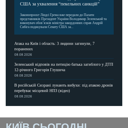
США за ухвалення “пекельних санкцій”
Законопроєкт Ліндсі Грема вже передали до Палати
представників Президент України Володимир Зеленський та
виконувач обов’язків міністра закордонних справ Андрій
Сибіга подякували Сенату США за...
Атака на Київ і область: 3 людини загинули, 7
поранених
08.08.2026
Зеленський відповів на петицію батька загиблого у ДТП
12-річного Григорія Глушича
08.08.2026
В російській Сизрані лунають вибухи: під атакою дронів
перебуває місцевий НПЗ (відео)
08.08.2026
КИЇВ СЬОГОДНІ