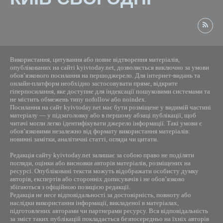
Використання, цитування або повне відтворення матеріалів,
опублікованих на сайті kyivtoday.net, дозволяється виключно за умови
обов’язкового посилання на першоджерело. Для інтернет-видань та
онлайн-платформ необхідно застосовувати пряме, відкрите
гіперпосилання, яке доступне для індексації пошуковими системами та
не містить обмежень типу nofollow або noindex.
Посилання на сайт kyivtoday.net має бути розміщене у видимій частині
матеріалу — у підзаголовку або в першому абзаці публікації, щоб
читачі могли легко ідентифікувати джерело інформації. Такі умови є
обов’язковими незалежно від формату використання матеріалів:
новинні замітки, аналітичні статті, огляди чи цитати.
Редакція сайту kyivtoday.net залишає за собою право не поділяти
погляди, оцінки або висновки авторів матеріалів, розміщених на
ресурсі. Опубліковані тексти можуть відображати особисту думку
авторів, експертів або сторонніх дописувачів і не обов’язково
збігаються з офіційною позицією редакції.
Редакція не несе відповідальності за достовірність, повноту або
наслідки використання інформації, викладеної в матеріалах,
підготовлених авторами чи партнерами ресурсу. Вся відповідальність
за зміст таких публікацій покладається безпосередньо на їхніх авторів