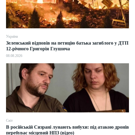
Україна
Зеленський відповів на петицію батька загиблого у ДТП
12-річного Григорія Глушича
08.08.2026
Світ
В російській Сизрані лунають вибухи: під атакою дронів
перебуває місцевий НПЗ (відео)