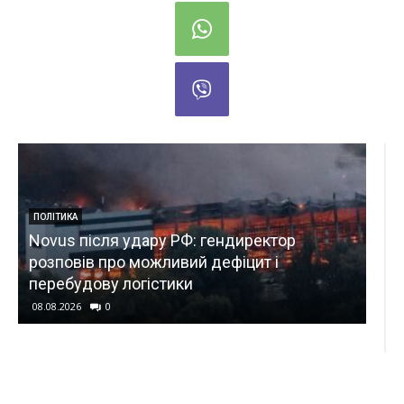
директор
ВІЙНА
іцит і
російський дрон атакував лікарню
Херсоні, четверо медпрацівниць п
08.08.2026
0