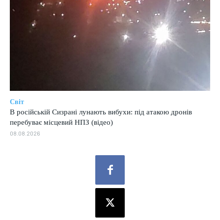
Світ
В російській Сизрані лунають вибухи: під атакою дронів
перебуває місцевий НПЗ (відео)
08.08.2026