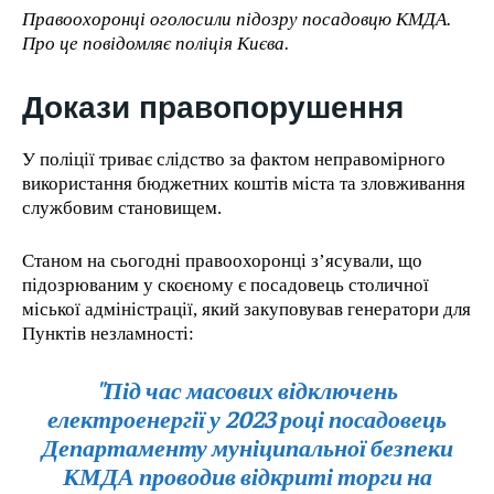
Правоохоронці оголосили підозру посадовцю КМДА.
1-YEAR
Про це повідомляє поліція Києва.
/ year
Докази правопорушення
Pay now and you get access to exclusive news and
articles for a whole year.
У поліції триває слідство за фактом неправомірного
використання бюджетних коштів міста та зловживання
службовим становищем.
1-MONTH
Станом на сьогодні правоохоронці з’ясували, що
підозрюваним у скоєному є посадовець столичної
/ month
міської адміністрації, який закуповував генератори для
By agreeing to this tier, you are billed every month after
the first one until you opt out of the monthly
Пунктів незламності:
subscription.
"Під час масових відключень
електроенергії у 2023 році посадовець
Департаменту муніципальної безпеки
КМДА проводив відкриті торги на