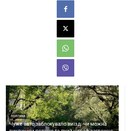
ВІЙНА
Окупанти на ТОТ агітують населення
 чи можна
вступати до армії рф через безробіття
раф загрожує
ЦНС