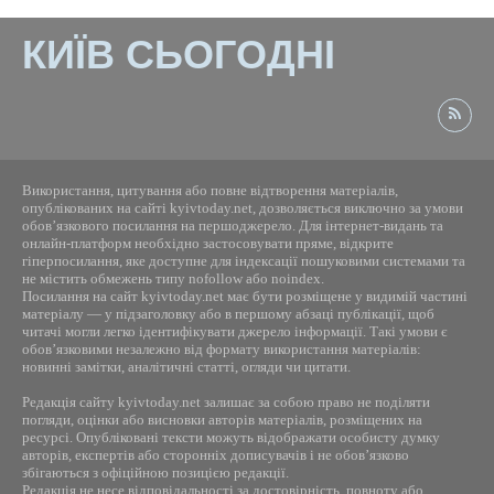
КИЇВ СЬОГОДНІ
Використання, цитування або повне відтворення матеріалів,
опублікованих на сайті kyivtoday.net, дозволяється виключно за умови
обов’язкового посилання на першоджерело. Для інтернет-видань та
онлайн-платформ необхідно застосовувати пряме, відкрите
гіперпосилання, яке доступне для індексації пошуковими системами та
не містить обмежень типу nofollow або noindex.
Посилання на сайт kyivtoday.net має бути розміщене у видимій частині
матеріалу — у підзаголовку або в першому абзаці публікації, щоб
читачі могли легко ідентифікувати джерело інформації. Такі умови є
обов’язковими незалежно від формату використання матеріалів:
новинні замітки, аналітичні статті, огляди чи цитати.
Редакція сайту kyivtoday.net залишає за собою право не поділяти
погляди, оцінки або висновки авторів матеріалів, розміщених на
ресурсі. Опубліковані тексти можуть відображати особисту думку
авторів, експертів або сторонніх дописувачів і не обов’язково
збігаються з офіційною позицією редакції.
Редакція не несе відповідальності за достовірність, повноту або