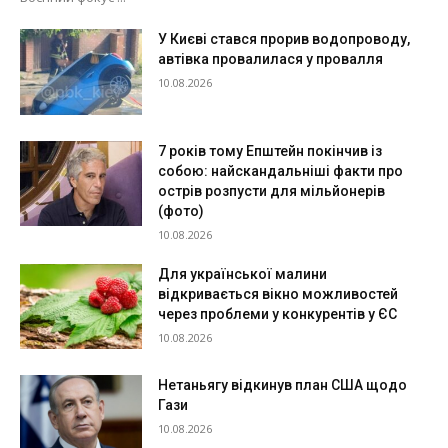
У Києві стався прорив водопроводу,
автівка провалилася у провалля
10.08.2026
7 років тому Епштейн покінчив із
собою: найскандальніші факти про
острів розпусти для мільйонерів
(фото)
10.08.2026
Для української малини
відкривається вікно можливостей
через проблеми у конкурентів у ЄС
10.08.2026
Нетаньягу відкинув план США щодо
Гази
10.08.2026