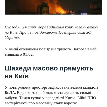
1-YEAR
/ year
Pay now and you get access to exclusive news and
Сьогодні, 24 січня, ворог здійснив комбіновану атаку
articles for a whole year.
на Київ. Про це повідомляють Повітряні сили ЗС
України.
У Києві оголошена повітряна тривога. Загроза в небі
1-MONTH
виникла о 01:02.
/ month
Шахеди масово прямують
By agreeing to this tier, you are billed every month after
the first one until you opt out of the monthly
subscription.
на Київ
У повітряному просторі зафіксована велика кількість
БпЛА. В декількох районах міста лунають сильні
вибухи. Також гучно у передмісті Києва. Бійці ППО
застерігають про масовану атаку ворога: