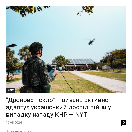
Світ
“Дронове пекло”: Тайвань активно
адаптує український досвід війни у
випадку нападу КНР — NYT
10.08.2026
0
Воєнний фокус ...