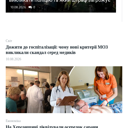
10.08.2026
0
Світ
Дожити до госпіталізації: чому нові критерії МОЗ
викликали скандал серед медиків
10.08.2026
Економіка
На Херсонщині ліквідували осередок сарани