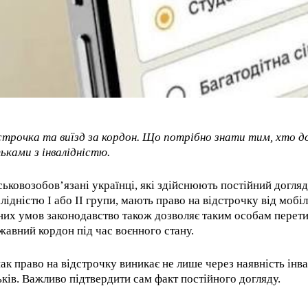
строчка та виїзд за кордон. Що потрібно знати тим, хто до
ьками з інвалідністю.
ськовозобов’язані українці, які здійснюють постійний догляд
алідністю I або II групи, мають право на відстрочку від мобілі
них умов законодавство також дозволяє таким особам перет
жавний кордон під час воєнного стану.
ак право на відстрочку виникає не лише через наявність інва
ьків. Важливо підтвердити сам факт постійного догляду.