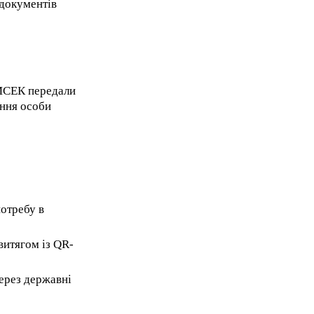
 документів
 МСЕК передали
ння особи
отребу в
витягом із QR-
ерез державні