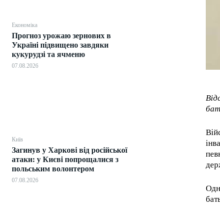
Економіка
Прогноз урожаю зернових в
Україні підвищено завдяки
кукурудзі та ячменю
07.08.2026
Від
бат
Вій
Київ
інв
Загинув у Харкові від російської
пев
атаки: у Києві попрощалися з
дер
польським волонтером
07.08.2026
Одн
бат