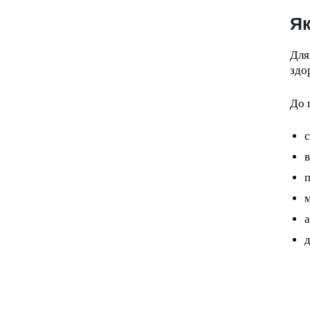
Sign up with just an email addres
Як
get access to this tier instan
Для
здо
До 
с
п
м
а
д