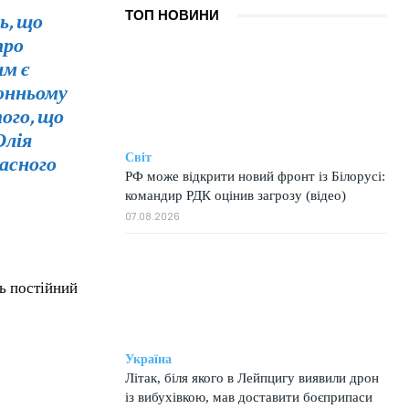
ь, що
ТОП НОВИНИ
про
им є
онньому
ого, що
Юлія
асного
Світ
РФ може відкрити новий фронт із Білорусі:
командир РДК оцінив загрозу (відео)
07.08.2026
ь постійний
Україна
Літак, біля якого в Лейпцигу виявили дрон
із вибухівкою, мав доставити боєприпаси