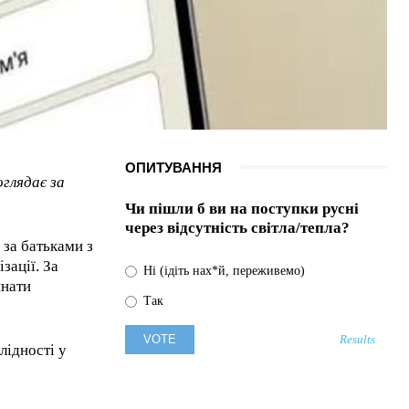
ОПИТУВАННЯ
глядає за
Чи пішли б ви на поступки русні
через відсутність світла/тепла?
 за батьками з
зації. За
Ні (ідіть нах*й, переживемо)
инати
Так
Results
лідності у