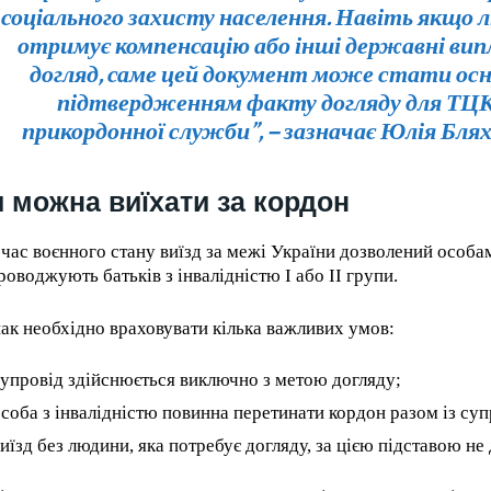
соціального захисту населення. Навіть якщо 
отримує компенсацію або інші державні вип
догляд, саме цей документ може стати ос
підтвердженням факту догляду для ТЦ
прикордонної служби”, –
зазначає Юлія Блях
 можна виїхати за кордон
 час воєнного стану виїзд за межі України дозволений особам
роводжують батьків з інвалідністю I або II групи.
ак необхідно враховувати кілька важливих умов:
упровід здійснюється виключно з метою догляду;
соба з інвалідністю повинна перетинати кордон разом із с
иїзд без людини, яка потребує догляду, за цією підставою не