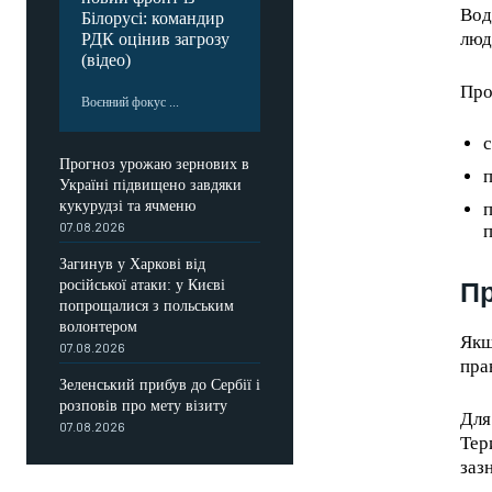
Вод
Білорусі: командир
люд
РДК оцінив загрозу
(відео)
Про
Воєнний фокус ...
с
Прогноз урожаю зернових в
п
Україні підвищено завдяки
кукурудзі та ячменю
п
07.08.2026
п
Загинув у Харкові від
Пр
російської атаки: у Києві
попрощалися з польським
волонтером
Якщ
07.08.2026
пра
Зеленський прибув до Сербії і
розповів про мету візиту
Для
07.08.2026
FOREVER
Тер
заз
/ forever