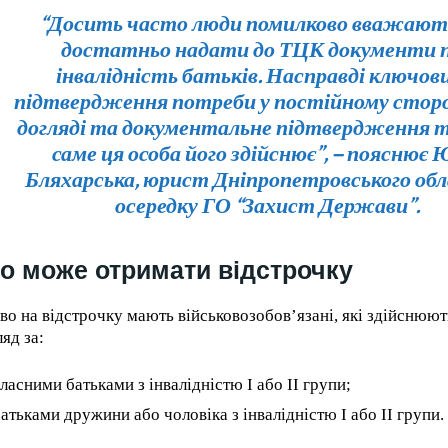
“Досить часто люди помилково вважают
достатньо надати до ТЦК документи 
інвалідність батьків. Насправді ключов
підтвердження потреби у постійному стор
догляді та документальне підтвердження т
саме ця особа його здійснює”, –
пояснює 
Бляхарська, юрист Дніпропетровського обл
осередку ГО “Захист Держави”.
о може отримати відстрочку
во на відстрочку мають військовозобов’язані, які здійснюют
яд за:
ласними батьками з інвалідністю I або II групи;
атьками дружини або чоловіка з інвалідністю I або II групи.