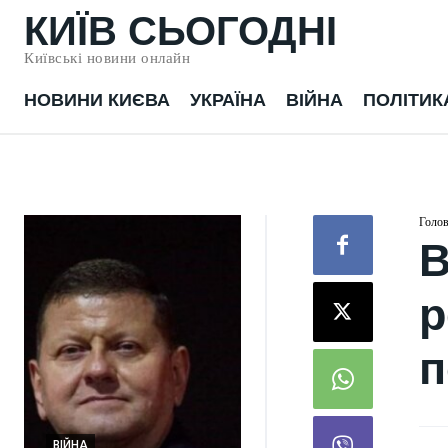
КИЇВ СЬОГОДНІ
Київські новини онлайн
НОВИНИ КИЄВА
УКРАЇНА
ВІЙНА
ПОЛІТИК
Голо
В
р
п
СВІТ
Доступніший за VW
ВІЙНА