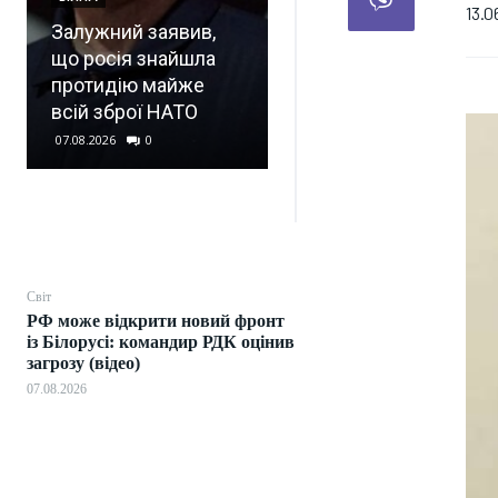
ID4: новий
13.0
Залужний заявив,
електрокросовер
що росія знайшла
Volkswagen
протидію майже
показали до
всій зброї НАТО
презентації (фото)
07.08.2026
0
07.08.2026
0
Світ
РФ може відкрити новий фронт
із Білорусі: командир РДК оцінив
загрозу (відео)
07.08.2026