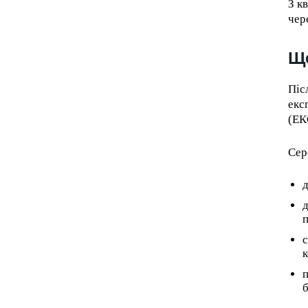
З к
чер
Що
Піс
екс
(ЕК
Сер
д
д
п
с
п
б