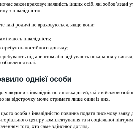
ночас закон враховує наявність інших осіб, які зобов’язані 
ину з інвалідністю.
те такі родичі не враховуються, якщо вони:
амі мають інвалідність;
отребують постійного догляду;
еребувають під арештом або відбувають покарання у вигляд
озбавлення волі.
авило однієї особи
о у людини з інвалідністю є кілька дітей, які є військовозоб
во на відстрочку може отримати лише один із них.
RECOMMENDED
 цього особа з інвалідністю повинна подати письмову заяву 
иторіального центру комплектування та и соціальної підтрим
1-YEAR
наченням того, хто саме здійснює догляд.