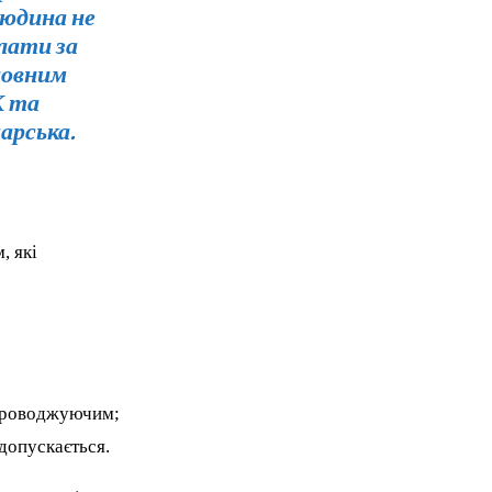
людина не
лати за
новним
К та
арська.
, які
упроводжуючим;
 допускається.