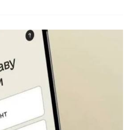
розумні годинники:
експерт порадив
найкращий фітнес-
трекер без дисплея
(фото)
07.08.2026
0