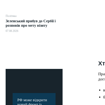
Політика
Зеленський прибув до Сербії і
розповів про мету візиту
07.08.2026
Хт
Пра
догл
в
б
РФ може відкрити
новий фронт із