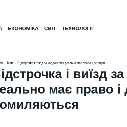
А
ЕКОНОМІКА
СВІТ
ТЕХНОЛОГІЇ
вна
Київ
Відстрочка і виїзд за кордон: хто реально має право і де люди...
ідстрочка і виїзд за
еально має право і
омиляються
УКРАЇНА
УКРАЇНА
Федоров заявив про