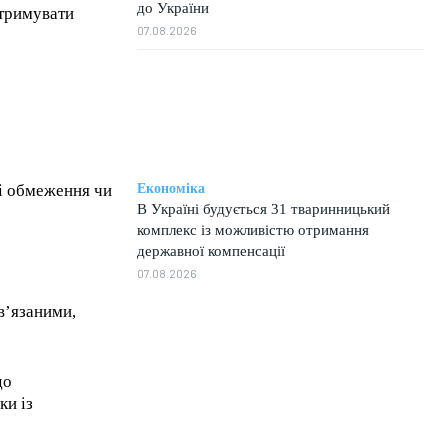
до України
утримувати
07.08.2026
Економіка
і обмеження чи
В Україні будується 31 тваринницький
комплекс із можливістю отримання
державної компенсації
07.08.2026
ов’язаними,
до
1-MONTH
ки із
/ month