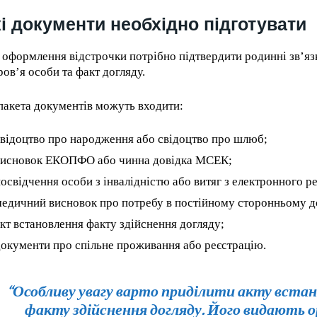
By agr
/ year
s and you
every m
і документи необхідно підготувати
tly.
Pay now and you get access to exclusive
opt o
news and articles for a whole year.
 оформлення відстрочки потрібно підтвердити родинні зв’язк
ров’я особи та факт догляду.
пакета документів можуть входити:
відоцтво про народження або свідоцтво про шлюб;
висновок ЕКОПФО або чинна довідка МСЕК;
освідчення особи з інвалідністю або витяг з електронного р
едичний висновок про потребу в постійному сторонньому до
кт встановлення факту здійснення догляду;
окументи про спільне проживання або реєстрацію.
“Особливу увагу варто приділити акту вста
факту здійснення догляду. Його видають 