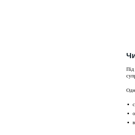
Чи
Під
суп
Одн
с
о
в