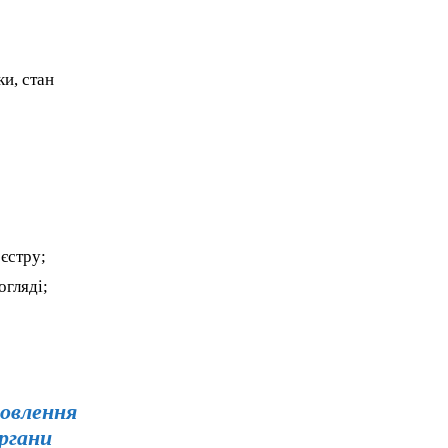
eeing to this tier, you are billed
onth after the first one until you
ut of the monthly subscription.
и, стан
еєстру;
гляді;
новлення
органи