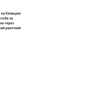
 на Київщині
лоби за
ми через
кий ракетний