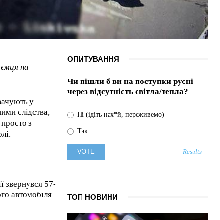
ОПИТУВАННЯ
иємця на
Чи пішли б ви на поступки русні
через відсутність світла/тепла?
вачують у
ними слідства,
Ні (ідіть нах*й, переживемо)
 просто з
Так
лі.
Results
ії звернувся 57-
ого автомобіля
ТОП НОВИНИ