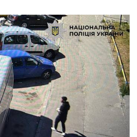
У Москві таємно
поховали генерал-
майора після вибуху
в ресторані
06.08.2026
0