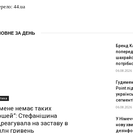
рело: 44.ua
ЛОВНЕ ЗА ДЕНЬ
Бренд K
поперед
шахрайс
потрібн
06.08.2026
Гудимен
Point л
українс
ітика
сегменті
06.08.2026
 мене немає таких
ошей”: Стефанішина
У Німеч
дреагувала на заставу в
нову хв
млн гривень
дезінфо