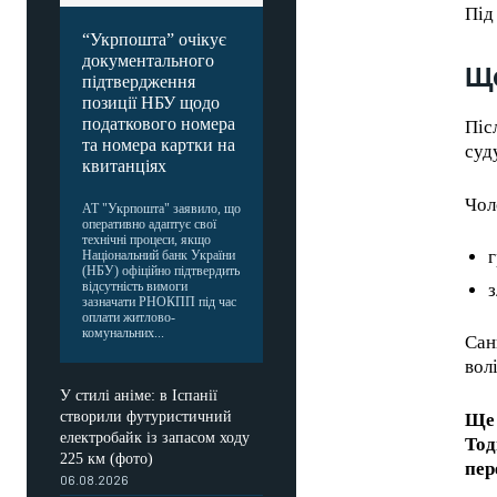
Під
“Укрпошта” очікує
документального
Що
підтвердження
позиції НБУ щодо
податкового номера
Піс
та номера картки на
суду
квитанціях
FOREVER
Чол
АТ "Укрпошта" заявило, що
оперативно адаптує свої
технічні процеси, якщо
/ forever
г
Національний банк України
(НБУ) офіційно підтвердить
Sign up with just an email addres
відсутність вимоги
з
get access to this tier instan
зазначати РНОКПП під час
оплати житлово-
комунальних...
Сан
волі
У стилі аніме: в Іспанії
створили футуристичний
Ще 
електробайк із запасом ходу
Тод
225 км (фото)
пер
06.08.2026