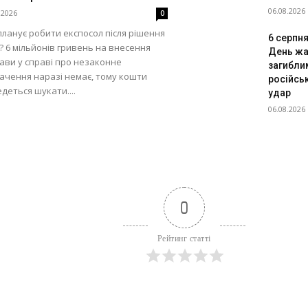
06.08.2026
.2026
0
ланує робити експосол після рішення
6 серпня
? 6 мільйонів гривень на внесення
День жа
ави у справі про незаконне
загибли
ачення наразі немає, тому кошти
російсь
деться шукати....
удар
06.08.2026
0
Рейтинг статті