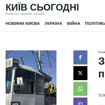
КИЇВ СЬОГОДНІ
Київські новини онлайн
НОВИНИ КИЄВА
УКРАЇНА
ВІЙНА
ПОЛІТИК
Голо
З
п
13.0
ПОЛІТИКА
КИЇВ