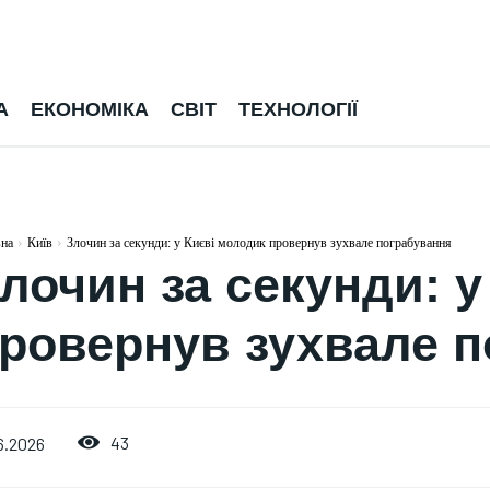
А
ЕКОНОМІКА
СВІТ
ТЕХНОЛОГІЇ
вна
Київ
Злочин за секунди: у Києві молодик провернув зухвале пограбування
лочин за секунди: у
ровернув зухвале п
ВІЙНА
43
6.2026
ЕКОНОМІКА
"Це врятує багато