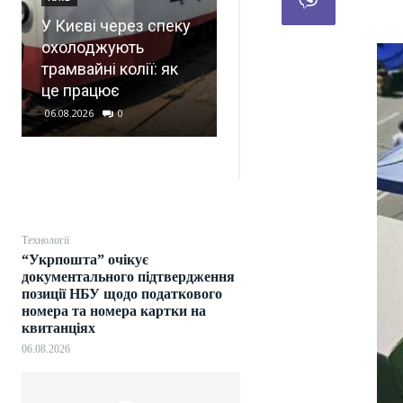
Чи може поліція
У Києві через спеку
оштрафувати, якщо
охолоджують
водій забув права
трамвайні колії: як
вдома: що говорить
це працює
закон
06.08.2026
0
06.08.2026
0
Технології
“Укрпошта” очікує
документального підтвердження
позиції НБУ щодо податкового
номера та номера картки на
квитанціях
06.08.2026