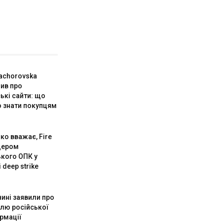
achorovska
ив про
ькі сайти: що
о знати покупцям
ко вважає, Fire
ідером
ького ОПК у
 deep strike
чині заявили про
илю російської
рмації