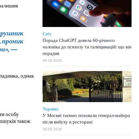
 залишив
порушник
Світ
 проник
Порада ChatGPT довела 60-річного
чоловіка до психозу та галюцинацій: що він
н»,
—
порадив
06.08.2026
падника, однак
Україна
ти особу
У Москві таємно поховали генерал-майора
пошуків також
після вибуху в ресторані
06.08.2026