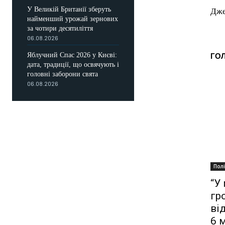
У Великій Британії зберуть
Дже
найменший урожай зернових
за чотири десятиліття
06.08.2026
Яблучний Спас 2026 у Києві:
ГО
дата, традиції, що освячують і
головні заборони свята
06.08.2026
Пол
“У
гр
ві
6 