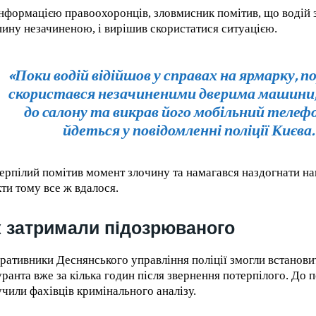
інформацією правоохоронців, зловмисник помітив, що водій
ину незачиненою, і вирішив скористатися ситуацією.
«Поки водій відійшов у справах на ярмарку, 
скористався незачиненими дверима машини,
до салону та викрав його мобільний телефо
йдеться у повідомленні поліції Києва.
ерпілий помітив момент злочину та намагався наздогнати на
кти тому все ж вдалося.
 затримали підозрюваного
ративники Деснянського управління поліції змогли встанови
уранта вже за кілька годин після звернення потерпілого. До 
учили фахівців кримінального аналізу.