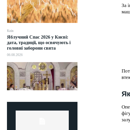
За 
маш
Київ
Яблучний Спас 2026 у Києві:
дата, традиції, що освячують і
головні заборони свята
06.08.2026
Пот
вте
Як
Опе
фіг
зал