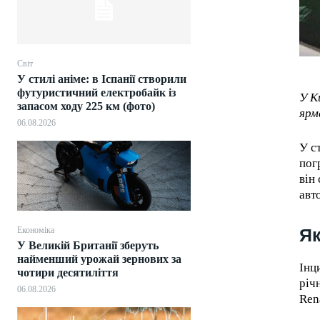
Світ
У стилі аніме: в Іспанії створили
футуристичний електробайк із
У К
запасом ходу 225 км (фото)
ярм
06.08.2026
У с
пог
він
авт
Економіка
Як
У Великій Британії зберуть
найменший урожай зернових за
Інц
чотири десятиліття
річ
06.08.2026
Ren