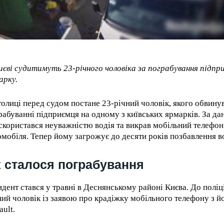
иєві судитимуть 23-річного чоловіка за пограбування підпр
арку.
толиці перед судом постане 23-річний чоловік, якого обвину
рабуванні підприємця на одному з київських ярмарків. За да
 скористався неуважністю водія та викрав мобільний телефон
омобіля. Тепер йому загрожує до десяти років позбавлення во
 сталося пограбування
идент стався у травні в Деснянському районі Києва. До поліц
ний чоловік із заявою про крадіжку мобільного телефону з й
ault.