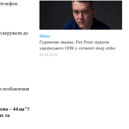
 телефон.
 скерували до
Війна
Гудименко вважає, Fire Point лідером
українського ОПК у сегменті deep strike
1-MONTH
06.08.2026
/ month
eeing to this tier, you are billed
onth after the first one until you
ut of the monthly subscription.
в позбавлення
єва – 44.ua"?
их та