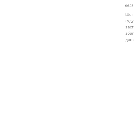
06.08
Що п
суду
заст
збаг
дове