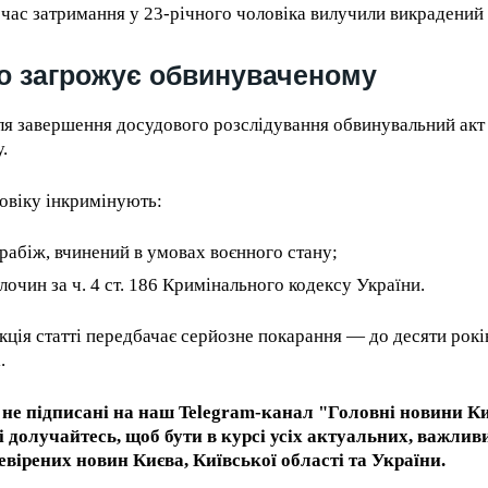
 час затримання у 23-річного чоловіка вилучили викрадений
 загрожує обвинуваченому
ля завершення досудового розслідування обвинувальний акт
.
RECOMMENDED
овіку інкримінують:
1-YEAR
рабіж, вчинений в умовах воєнного стану;
By agr
/ year
s and you
every m
лочин за ч. 4 ст. 186 Кримінального кодексу України.
tly.
Pay now and you get access to exclusive
opt o
news and articles for a whole year.
кція статті передбачає серйозне покарання — до десяти рокі
.
не підписані на наш Telegram-канал "Головні новини Ки
і долучайтесь, щоб бути в курсі усіх актуальних, важлив
евірених новин Києва, Київської області та України.