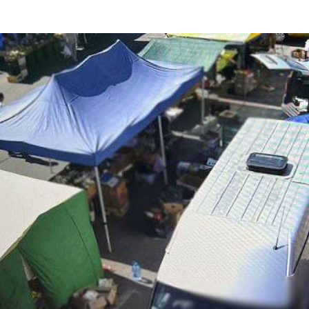
Починають діяти
життів": Зеленський
нові правила імпорту
обговорив із
продукції
лідером Фінляндії
тваринного
захист від балістики
походження до ЄС
для України
06.08.2026
0
06.08.2026
0