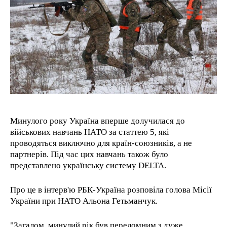
1-YEAR
/ year
Pay now and you get access to exclusive news and
articles for a whole year.
1-MONTH
Минулого року Україна вперше долучилася до
військових навчань НАТО за статтею 5, які
/ month
проводяться виключно для країн-союзників, а не
By agreeing to this tier, you are billed every month after
the first one until you opt out of the monthly
партнерів. Під час цих навчань також було
subscription.
представлено українську систему DELTA.
Про це в інтерв'ю РБК-Україна розповіла голова Місії
України при НАТО Альона Гетьманчук.
"Загалом, минулий рік був переломним з дуже