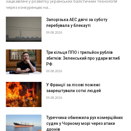
зацікавлені у розвитку українських балістичних технологій
через конкуренцію на...
Запорізька АЕС двічі за суботу
перебувала у блекауті
09.08.2026
Три кільця ППО і трильйон рублів
збитків: Зеленський про удари вглиб
РФ
09.08.2026
У Франції за лісові пожежі
заарештували сотні людей
09.08.2026
Туреччина обмежила рух комерційних
суден у Чорному морі через атаки
дронів