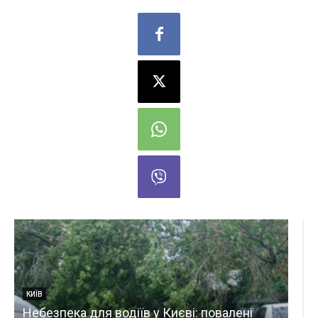
КИЇВ
Гучно на Київщині: падають уламки