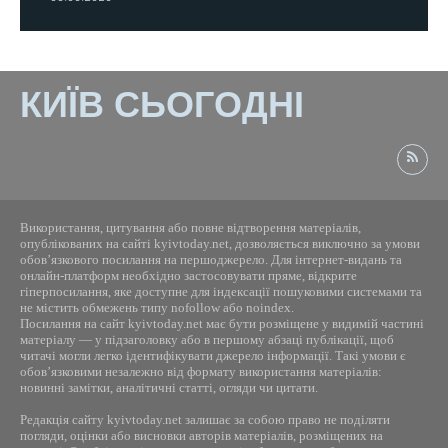
КИЇВ СЬОГОДНІ
Використання, цитування або повне відтворення матеріалів,
опублікованих на сайті kyivtoday.net, дозволяється виключно за умови
обов’язкового посилання на першоджерело. Для інтернет-видань та
онлайн-платформ необхідно застосовувати пряме, відкрите
гіперпосилання, яке доступне для індексації пошуковими системами та
не містить обмежень типу nofollow або noindex.
Посилання на сайт kyivtoday.net має бути розміщене у видимій частині
матеріалу — у підзаголовку або в першому абзаці публікації, щоб
читачі могли легко ідентифікувати джерело інформації. Такі умови є
обов’язковими незалежно від формату використання матеріалів:
новинні замітки, аналітичні статті, огляди чи цитати.
Редакція сайту kyivtoday.net залишає за собою право не поділяти
погляди, оцінки або висновки авторів матеріалів, розміщених на