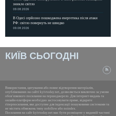
зникло світло
09.08.2026
В Одесі серйозно пошкоджена енергетика після атаки
РФ: світло повернуть не швидко
09.08.2026
КИЇВ СЬОГОДНІ
Використання, цитування або повне відтворення матеріалів,
опублікованих на сайті kyivtoday.net, дозволяється виключно за умови
обов’язкового посилання на першоджерело. Для інтернет-видань та
онлайн-платформ необхідно застосовувати пряме, відкрите
гіперпосилання, яке доступне для індексації пошуковими системами та
не містить обмежень типу nofollow або noindex.
Посилання на сайт kyivtoday.net має бути розміщене у видимій частині