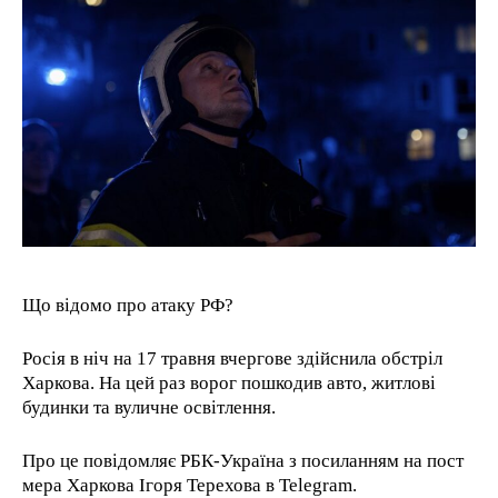
1-YEAR
/ year
Pay now and you get access to exclusive news and
articles for a whole year.
1-MONTH
/ month
By agreeing to this tier, you are billed every month after
Що відомо про атаку РФ?
the first one until you opt out of the monthly
subscription.
Росія в ніч на 17 травня вчергове здійснила обстріл
Харкова. На цей раз ворог пошкодив авто, житлові
будинки та вуличне освітлення.
Про це повідомляє РБК-Україна з посиланням на пост
мера Харкова Ігоря Терехова в Telegram.