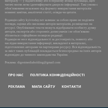
матеріалу — у підзаголовку або в першому абзаці публікації, щоб
читачі могли легко ідентифікувати джерело інформації. Такі умови є
обов’язковими незалежно від формату використання матеріалів:
новинні замітки, аналітичні статті, огляди чи цитати.
Редакція сайту kyivtoday.net залишає за собою право не поділяти
погляди, оцінки або висновки авторів матеріалів, розміщених на
ресурсі. Опубліковані тексти можуть відображати особисту думку
авторів, експертів або сторонніх дописувачів і не обов’язково
збігаються з офіційною позицією редакції.
Редакція не несе відповідальності за достовірність, повноту або
наслідки використання інформації, викладеної в матеріалах,
підготовлених авторами чи партнерами ресурсу. Вся відповідальність
за зміст таких публікацій покладається безпосередньо на їхніх авторів
відповідно до чинного законодавства України.
Реклама: digestmediaholding@gmail.com
ПРО НАС
ПОЛІТИКА КОНФІДЕНЦІЙНОСТІ
РЕКЛАМА
МАПА САЙТУ
КОНТАКТИ