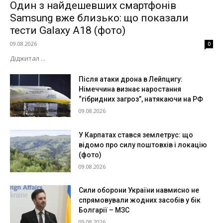
Один з найдешевших смартфонів
Samsung вже близько: що показали
тести Galaxy A18 (фото)
09.08.2026
0
Діджитал ...
Після атаки дрона в Лейпцигу:
Німеччина визнає наростання
“гібридних загроз”, натякаючи на РФ
09.08.2026
У Карпатах стався землетрус: що
відомо про силу поштовхів і локацію
(фото)
09.08.2026
Сили оборони України навмисно не
спрямовували жодних засобів у бік
Болгарії – МЗС
09.08.2026