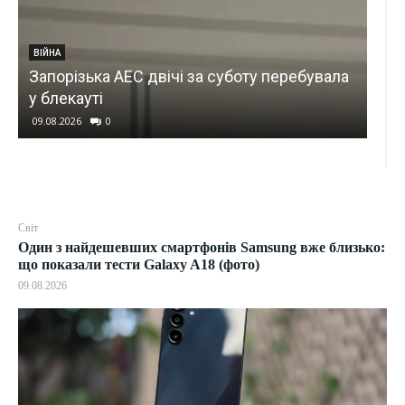
КИЇВ
зька АЕС двічі за суботу перебувала
Одну з найбіл
уті
де і як об’їхати
0
09.08.2026
0
Світ
Один з найдешевших смартфонів Samsung вже близько:
що показали тести Galaxy A18 (фото)
09.08.2026