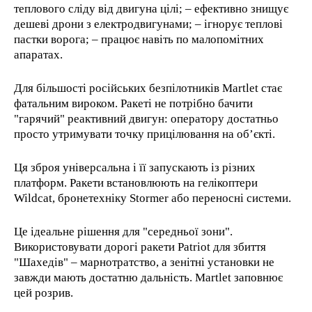
теплового сліду від двигуна цілі; – ефективно знищує
дешеві дрони з електродвигунами; – ігнорує теплові
пастки ворога; – працює навіть по малопомітних
апаратах.
Для більшості російських безпілотників Martlet стає
фатальним вироком. Ракеті не потрібно бачити
"гарячий" реактивний двигун: оператору достатньо
просто утримувати точку прицілювання на об’єкті.
Ця зброя універсальна і її запускають із різних
платформ. Ракети встановлюють на гелікоптери
Wildcat, бронетехніку Stormer або переносні системи.
Це ідеальне рішення для "середньої зони".
Використовувати дорогі ракети Patriot для збиття
"Шахедів" – марнотратство, а зенітні установки не
завжди мають достатню дальність. Martlet заповнює
цей розрив.