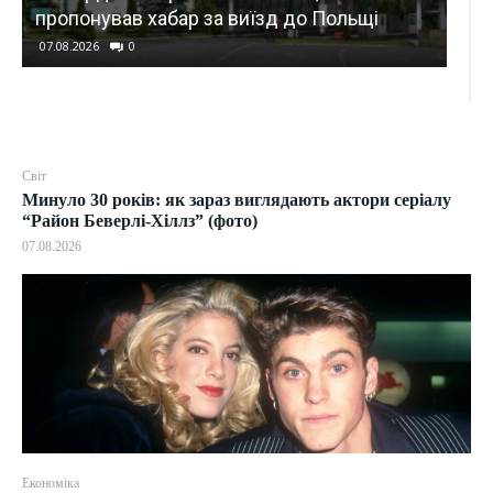
онував хабар за виїзд до Польщі
є жертви
2026
0
07.08.2026
0
Світ
Минуло 30 років: як зараз виглядають актори серіалу
“Район Беверлі-Хіллз” (фото)
07.08.2026
Економіка