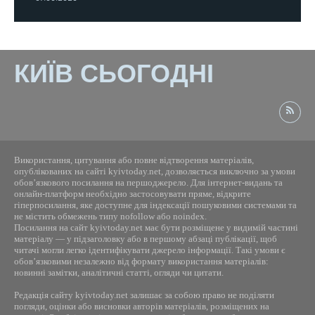
КИЇВ СЬОГОДНІ
Використання, цитування або повне відтворення матеріалів,
опублікованих на сайті kyivtoday.net, дозволяється виключно за умови
обов’язкового посилання на першоджерело. Для інтернет-видань та
онлайн-платформ необхідно застосовувати пряме, відкрите
гіперпосилання, яке доступне для індексації пошуковими системами та
не містить обмежень типу nofollow або noindex.
Посилання на сайт kyivtoday.net має бути розміщене у видимій частині
матеріалу — у підзаголовку або в першому абзаці публікації, щоб
читачі могли легко ідентифікувати джерело інформації. Такі умови є
обов’язковими незалежно від формату використання матеріалів:
новинні замітки, аналітичні статті, огляди чи цитати.
Редакція сайту kyivtoday.net залишає за собою право не поділяти
погляди, оцінки або висновки авторів матеріалів, розміщених на