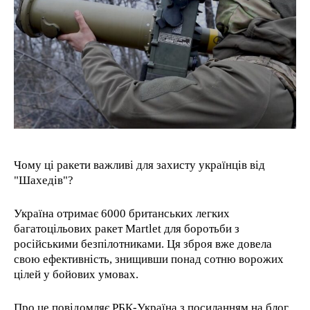
RECOMMENDED
1-YEAR
/ year
Pay now and you get access to exclusive news and
articles for a whole year.
1-MONTH
Чому ці ракети важливі для захисту українців від
"Шахедів"?
/ month
By agreeing to this tier, you are billed every month after
Україна отримає 6000 британських легких
the first one until you opt out of the monthly
subscription.
багатоцільових ракет Martlet для боротьби з
російськими безпілотниками. Ця зброя вже довела
свою ефективність, знищивши понад сотню ворожих
цілей у бойових умовах.
Про це повідомляє РБК-Україна з посиланням на блог