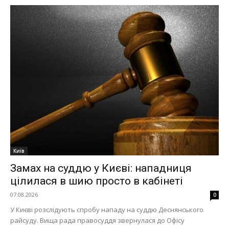
Київ
Замах на суддю у Києві: нападниця
цілилася в шию просто в кабінеті
07.08.2026
0
У Києві розслідують спробу нападу на суддю Деснянського
райсуду. Вища рада правосуддя звернулася до Офісу