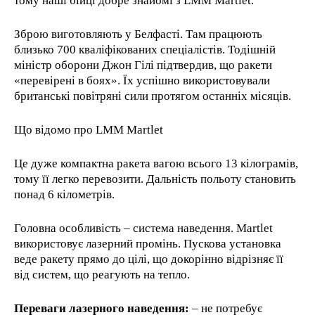
тому наші бійці добре знайомі з LMM Martlet.
Зброю виготовляють у Белфасті. Там працюють
близько 700 кваліфікованих спеціалістів. Тодішній
міністр оборони Джон Гілі підтвердив, що ракети
«перевірені в боях». Їх успішно використовували
британські повітряні сили протягом останніх місяців.
Що відомо про LMM Martlet
Це дуже компактна ракета вагою всього 13 кілограмів,
тому її легко перевозити. Дальність польоту становить
понад 6 кілометрів.
Головна особливість – система наведення. Martlet
використовує лазерний промінь. Пускова установка
веде ракету прямо до цілі, що докорінно відрізняє її
від систем, що реагують на тепло.
Переваги лазерного наведення:
– не потребує