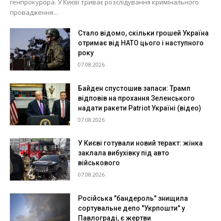
генпрокурора. У Києві триває розслідування кримінального
провадження...
Стало відомо, скільки грошей Україна
отримає від НАТО цього і наступного
року
07.08.2026
Байден спустошив запаси: Трамп
відповів на прохання Зеленського
надати ракети Patriot Україні (відео)
07.08.2026
У Києві готували новий теракт: жінка
заклала вибухівку під авто
військового
07.08.2026
Російська "бандероль" знищила
сортувальне депо "Укрпошти" у
Павлограді, є жертви