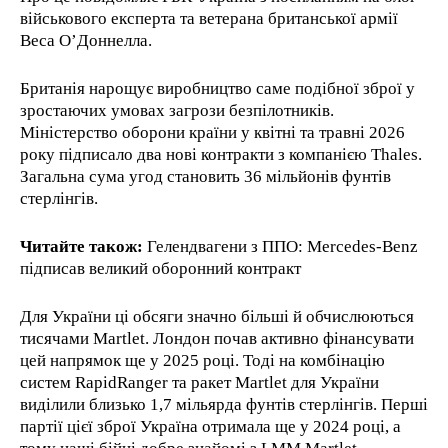
військового експерта та ветерана британської армії
Веса О’Доннелла.
Британія нарощує виробництво саме подібної зброї у
зростаючих умовах загрози безпілотників.
Міністерство оборони країни у квітні та травні 2026
року підписало два нові контракти з компанією Thales.
Загальна сума угод становить 36 мільйонів фунтів
стерлінгів.
Читайте також:
Гелендвагени з ППО: Mercedes-Benz
підписав великий оборонний контракт
Для України ці обсяги значно більші й обчислюються
тисячами Martlet. Лондон почав активно фінансувати
цей напрямок ще у 2025 році. Тоді на комбінацію
систем RapidRanger та ракет Martlet для України
виділили близько 1,7 мільярда фунтів стерлінгів. Перші
партії цієї зброї Україна отримала ще у 2024 році, а