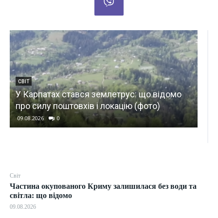
ПОЛ
В 
КИЇВ
Сотні будинків знеструмлено: в яких
зр
районах Київщини зникло світло
(ф
09.08.2026
0
09.
Світ
Частина окупованого Криму залишилася без води та
світла: що відомо
09.08.2026