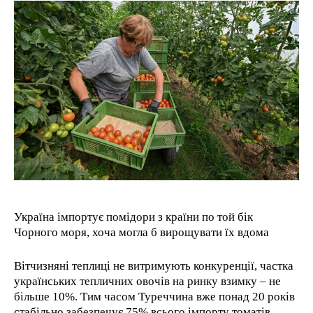
КОНТАКТИ
КОНТАКТИ
КОНТАКТИ
КОНТАКТИ
RECOMMENDED
1-YEAR
/ year
Pay now and you get access to exclusive news and
articles for a whole year.
1-MONTH
/ month
Україна імпортує помідори з країни по той бік
By agreeing to this tier, you are billed every month after
Чорного моря, хоча могла б вирощувати їх вдома
the first one until you opt out of the monthly
subscription.
Вітчизняні теплиці не витримують конкуренції, частка
українських тепличних овочів на ринку взимку – не
більше 10%. Тим часом Туреччина вже понад 20 років
стабільно забезпечує 75% всього імпорту томатів.