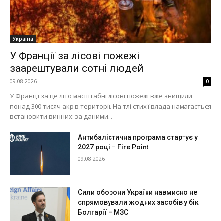
Україна
У Франції за лісові пожежі
заарештували сотні людей
09.08.2026
0
У Франції за це літо масштабні лісові пожежі вже знищили
понад 300 тисяч акрів території. На тлі стихії влада намагається
встановити винних: за даними...
Антибалістична програма стартує у
2027 році – Fire Point
09.08.2026
Сили оборони України навмисно не
спрямовували жодних засобів у бік
Болгарії – МЗС