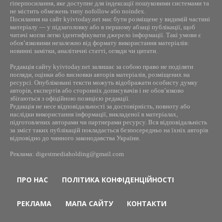
гіперпосилання, яке доступне для індексації пошуковими системами та
не містить обмежень типу nofollow або noindex.
Посилання на сайт kyivtoday.net має бути розміщене у видимій частині
матеріалу — у підзаголовку або в першому абзаці публікації, щоб
читачі могли легко ідентифікувати джерело інформації. Такі умови є
обов’язковими незалежно від формату використання матеріалів:
новинні замітки, аналітичні статті, огляди чи цитати.
Редакція сайту kyivtoday.net залишає за собою право не поділяти
погляди, оцінки або висновки авторів матеріалів, розміщених на
ресурсі. Опубліковані тексти можуть відображати особисту думку
авторів, експертів або сторонніх дописувачів і не обов’язково
збігаються з офіційною позицією редакції.
Редакція не несе відповідальності за достовірність, повноту або
наслідки використання інформації, викладеної в матеріалах,
підготовлених авторами чи партнерами ресурсу. Вся відповідальність
за зміст таких публікацій покладається безпосередньо на їхніх авторів
відповідно до чинного законодавства України.
Реклама: digestmediaholding@gmail.com
ПРО НАС
ПОЛІТИКА КОНФІДЕНЦІЙНОСТІ
РЕКЛАМА
МАПА САЙТУ
КОНТАКТИ