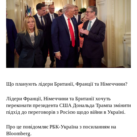
RECOMMENDED
1-YEAR
/ year
Pay now and you get access to exclusive news and
articles for a whole year.
1-MONTH
/ month
Що планують лідери Британії, Франції та Німеччини?
By agreeing to this tier, you are billed every month after
the first one until you opt out of the monthly
Лідери Франції, Німеччини та Британії хочуть
subscription.
переконати президента США Дональда Трампа змінити
підхід до переговорів з Росією щодо війни в Україні.
Про це повідомляє РБК-Україна з посиланням на
Bloomberg.