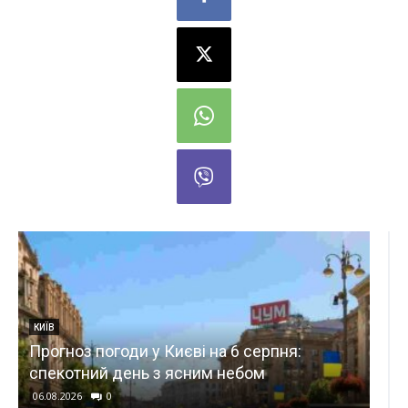
ПОЛІТИКА
Обмін розвідданими між С
єві на 6 серпня:
відновився до попередньо
ясним небом
Politico
06.08.2026
0