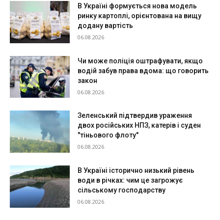
В Україні формується нова модель
ринку картоплі, орієнтована на вищу
додану вартість
06.08.2026
Чи може поліція оштрафувати, якщо
водій забув права вдома: що говорить
закон
06.08.2026
Зеленський підтвердив ураження
двох російських НПЗ, катерів і суден
"тіньового флоту"
06.08.2026
В Україні історично низький рівень
води в річках: чим це загрожує
сільському господарству
06.08.2026