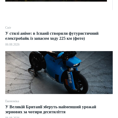
Світ
У стилі аніме: в Іспанії створили футуристичний
електробайк із запасом ходу 225 км (фото)
06.08.2026
Економіка
У Великій Британії зберуть найменший урожай
зернових за чотири десятиліття