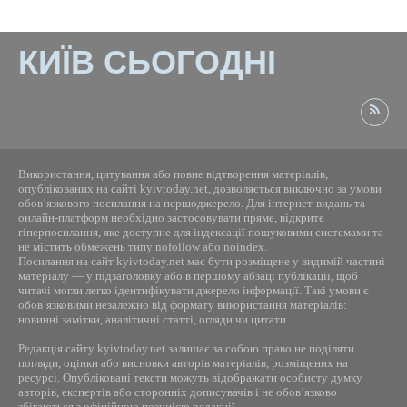
КИЇВ СЬОГОДНІ
Використання, цитування або повне відтворення матеріалів,
опублікованих на сайті kyivtoday.net, дозволяється виключно за умови
обов’язкового посилання на першоджерело. Для інтернет-видань та
онлайн-платформ необхідно застосовувати пряме, відкрите
гіперпосилання, яке доступне для індексації пошуковими системами та
не містить обмежень типу nofollow або noindex.
Посилання на сайт kyivtoday.net має бути розміщене у видимій частині
матеріалу — у підзаголовку або в першому абзаці публікації, щоб
читачі могли легко ідентифікувати джерело інформації. Такі умови є
обов’язковими незалежно від формату використання матеріалів:
новинні замітки, аналітичні статті, огляди чи цитати.
Редакція сайту kyivtoday.net залишає за собою право не поділяти
погляди, оцінки або висновки авторів матеріалів, розміщених на
ресурсі. Опубліковані тексти можуть відображати особисту думку
авторів, експертів або сторонніх дописувачів і не обов’язково
збігаються з офіційною позицією редакції.