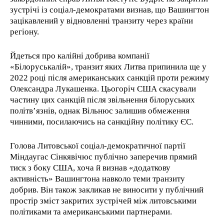
зустрічі із соціал-демократами визнав, що Вашингтон
зацікавлений у відновленні транзиту через країни
регіону.
Йдеться про калійні добрива компанії
«Білоруськалій», транзит яких Литва припинила ще у
2022 році після американських санкцій проти режиму
Олександра Лукашенка. Цьогоріч США скасували
частину цих санкцій після звільнення білоруських
політв’язнів, однак Вільнюс залишив обмеження
чинними, посилаючись на санкційну політику ЄС.
Голова Литовської соціал-демократичної партії
Міндаугас Сінкявічюс публічно заперечив прямий
тиск з боку США, хоча й визнав «додаткову
активність» Вашингтона навколо теми транзиту
добрив. Він також закликав не виносити у публічний
простір зміст закритих зустрічей між литовськими
політиками та американськими партнерами.