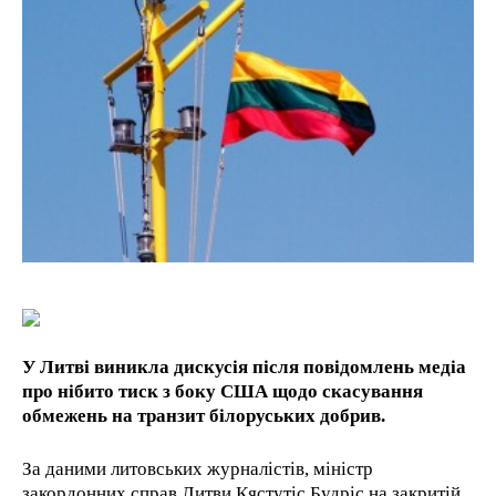
1-YEAR
/ year
Pay now and you get access to exclusive news and
articles for a whole year.
1-MONTH
/ month
By agreeing to this tier, you are billed every month after
the first one until you opt out of the monthly
subscription.
У Литві виникла дискусія після повідомлень медіа
про нібито тиск з боку США щодо скасування
обмежень на транзит білоруських добрив.
За даними литовських журналістів, міністр
закордонних справ Литви Кястутіс Будріс на закритій