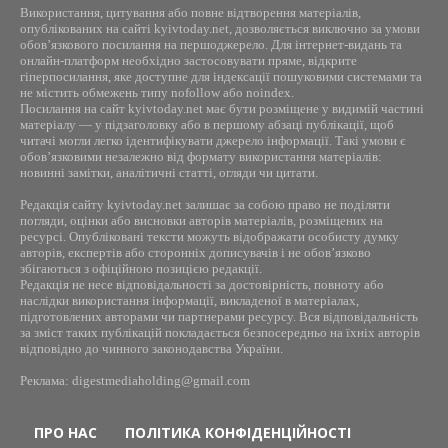
Використання, цитування або повне відтворення матеріалів,
опублікованих на сайті kyivtoday.net, дозволяється виключно за умови
обов’язкового посилання на першоджерело. Для інтернет-видань та
онлайн-платформ необхідно застосовувати пряме, відкрите
гіперпосилання, яке доступне для індексації пошуковими системами та
не містить обмежень типу nofollow або noindex.
Посилання на сайт kyivtoday.net має бути розміщене у видимій частині
матеріалу — у підзаголовку або в першому абзаці публікації, щоб
читачі могли легко ідентифікувати джерело інформації. Такі умови є
обов’язковими незалежно від формату використання матеріалів:
новинні замітки, аналітичні статті, огляди чи цитати.
Редакція сайту kyivtoday.net залишає за собою право не поділяти
погляди, оцінки або висновки авторів матеріалів, розміщених на
ресурсі. Опубліковані тексти можуть відображати особисту думку
авторів, експертів або сторонніх дописувачів і не обов’язково
збігаються з офіційною позицією редакції.
Редакція не несе відповідальності за достовірність, повноту або
наслідки використання інформації, викладеної в матеріалах,
підготовлених авторами чи партнерами ресурсу. Вся відповідальність
за зміст таких публікацій покладається безпосередньо на їхніх авторів
відповідно до чинного законодавства України.
Реклама: digestmediaholding@gmail.com
ПРО НАС
ПОЛІТИКА КОНФІДЕНЦІЙНОСТІ