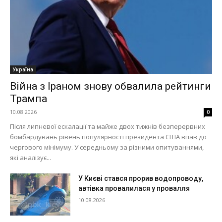
Україна
Війна з Іраном знову обвалила рейтинги
Трампа
10.08.2026
0
Після липневої ескалації та майже двох тижнів безперервних
бомбардувань рівень популярності президента США впав до
чергового мінімуму. У середньому за різними опитуваннями,
які аналізує...
У Києві стався прорив водопроводу,
автівка провалилася у провалля
10.08.2026