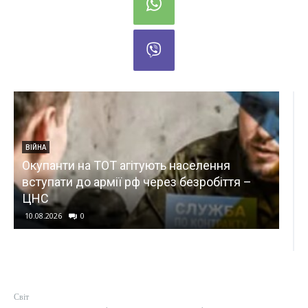
ЕКОНОМІКА
ть населення
Більше коштів на оборотний кап
рез безробіття –
ставка: для аграріїв спростили
фінансування
10.08.2026
0
Світ