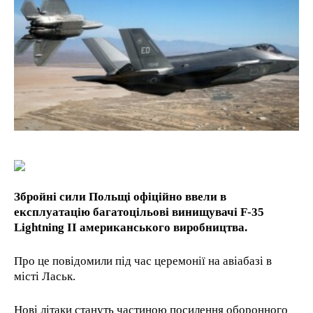
1-YEAR
/ year
Pay now and you get access to exclusive news and
articles for a whole year.
1-MONTH
/ month
By agreeing to this tier, you are billed every month after
the first one until you opt out of the monthly
Збройні сили Польщі офіційно ввели в
subscription.
експлуатацію багатоцільові винищувачі F-35
Lightning II американського виробництва.
Про це повідомили під час церемонії на авіабазі в
місті Ласьк.
Нові літаки стануть частиною посилення оборонного