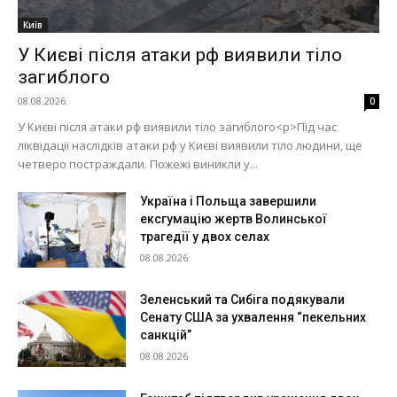
Київ
У Києві після атаки рф виявили тіло
загиблого
08.08.2026
0
У Києві після атаки рф виявили тіло загиблого<p>Під час
ліквідації наслідків атаки рф у Києві виявили тіло людини, ще
четверо постраждали. Пожежі виникли у...
Україна і Польща завершили
ексгумацію жертв Волинської
трагедії у двох селах
08.08.2026
Зеленський та Сибіга подякували
Сенату США за ухвалення “пекельних
санкцій”
08.08.2026