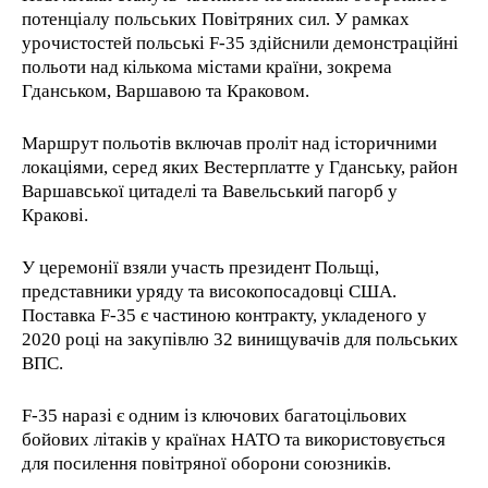
потенціалу польських Повітряних сил. У рамках
урочистостей польські F-35 здійснили демонстраційні
польоти над кількома містами країни, зокрема
Гданськом, Варшавою та Краковом.
Маршрут польотів включав проліт над історичними
локаціями, серед яких Вестерплатте у Гданську, район
Варшавської цитаделі та Вавельський пагорб у
Кракові.
У церемонії взяли участь президент Польщі,
представники уряду та високопосадовці США.
Поставка F-35 є частиною контракту, укладеного у
2020 році на закупівлю 32 винищувачів для польських
ВПС.
F-35 наразі є одним із ключових багатоцільових
бойових літаків у країнах НАТО та використовується
для посилення повітряної оборони союзників.