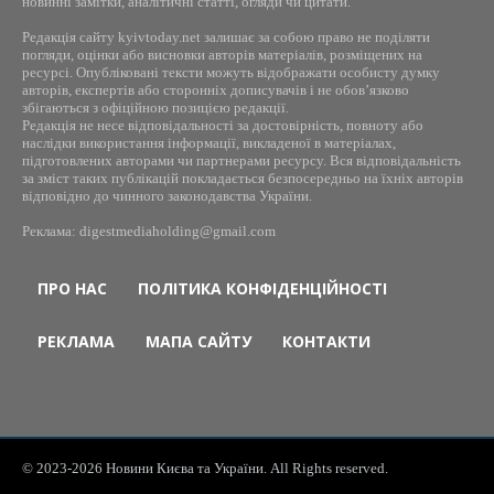
новинні замітки, аналітичні статті, огляди чи цитати.
Редакція сайту kyivtoday.net залишає за собою право не поділяти
погляди, оцінки або висновки авторів матеріалів, розміщених на
ресурсі. Опубліковані тексти можуть відображати особисту думку
авторів, експертів або сторонніх дописувачів і не обов’язково
збігаються з офіційною позицією редакції.
Редакція не несе відповідальності за достовірність, повноту або
наслідки використання інформації, викладеної в матеріалах,
підготовлених авторами чи партнерами ресурсу. Вся відповідальність
за зміст таких публікацій покладається безпосередньо на їхніх авторів
відповідно до чинного законодавства України.
Реклама: digestmediaholding@gmail.com
ПРО НАС
ПОЛІТИКА КОНФІДЕНЦІЙНОСТІ
РЕКЛАМА
МАПА САЙТУ
КОНТАКТИ
© 2023-2026 Новини Києва та України. All Rights reserved.