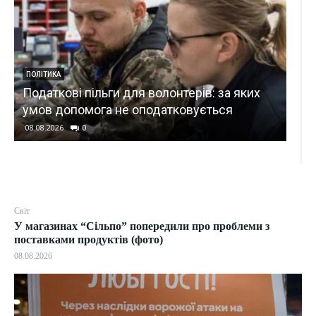
СВІТ
США
ПОЛІТИКА
Податкові пільги для волонтерів: за яких
дом
умов допомога не оподатковується
про
08.08.2026
0
08.0
Світ
У магазинах “Сільпо” попередили про проблеми з
поставками продуктів (фото)
08.08.2026