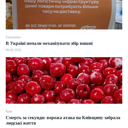
Економіка
В Україні почали механізувати збір вишні
08.08.2026
Київ
Смерть за секунди: ворожа атака на Київщину забрала
людські життя