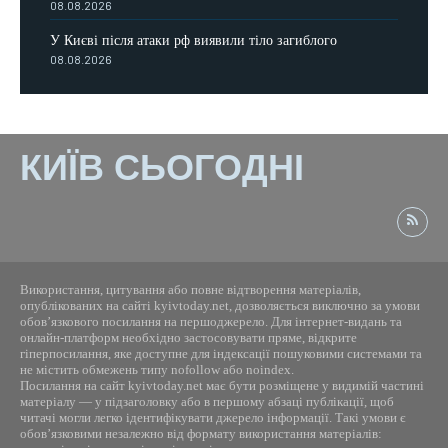
08.08.2026
У Києві після атаки рф виявили тіло загиблого
08.08.2026
КИЇВ СЬОГОДНІ
Використання, цитування або повне відтворення матеріалів,
опублікованих на сайті kyivtoday.net, дозволяється виключно за умови
обов’язкового посилання на першоджерело. Для інтернет-видань та
онлайн-платформ необхідно застосовувати пряме, відкрите
гіперпосилання, яке доступне для індексації пошуковими системами та
не містить обмежень типу nofollow або noindex.
Посилання на сайт kyivtoday.net має бути розміщене у видимій частині
матеріалу — у підзаголовку або в першому абзаці публікації, щоб
читачі могли легко ідентифікувати джерело інформації. Такі умови є
обов’язковими незалежно від формату використання матеріалів: