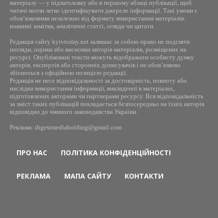
матеріалу — у підзаголовку або в першому абзаці публікації, щоб
читачі могли легко ідентифікувати джерело інформації. Такі умови є
обов’язковими незалежно від формату використання матеріалів:
новинні замітки, аналітичні статті, огляди чи цитати.
Редакція сайту kyivtoday.net залишає за собою право не поділяти
погляди, оцінки або висновки авторів матеріалів, розміщених на
ресурсі. Опубліковані тексти можуть відображати особисту думку
авторів, експертів або сторонніх дописувачів і не обов’язково
збігаються з офіційною позицією редакції.
Редакція не несе відповідальності за достовірність, повноту або
наслідки використання інформації, викладеної в матеріалах,
підготовлених авторами чи партнерами ресурсу. Вся відповідальність
за зміст таких публікацій покладається безпосередньо на їхніх авторів
відповідно до чинного законодавства України.
Реклама: digestmediaholding@gmail.com
ПРО НАС
ПОЛІТИКА КОНФІДЕНЦІЙНОСТІ
РЕКЛАМА
МАПА САЙТУ
КОНТАКТИ