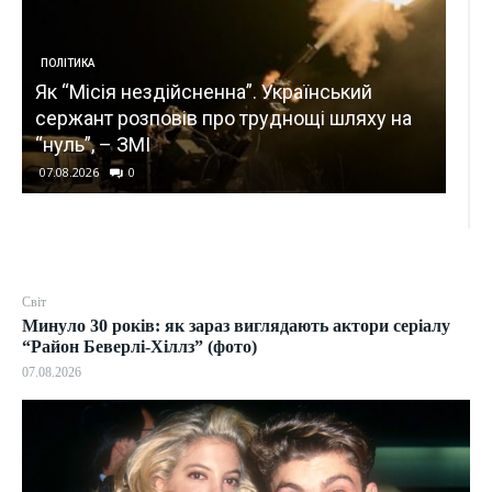
ПОЛІТИКА
Як “Місія нездійсненна”. Український
КИЇВ
сержант розповів про труднощі шляху на
Зам
“нуль”, – ЗМІ
ціл
07.08.2026
0
07.0
Світ
Минуло 30 років: як зараз виглядають актори серіалу
“Район Беверлі-Хіллз” (фото)
07.08.2026