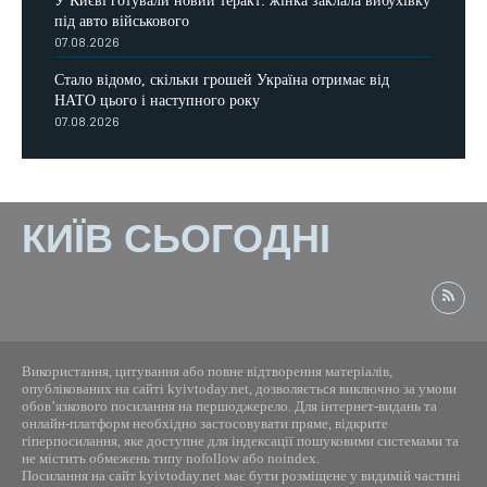
У Києві готували новий теракт: жінка заклала вибухівку
під авто військового
07.08.2026
Стало відомо, скільки грошей Україна отримає від
НАТО цього і наступного року
07.08.2026
КИЇВ СЬОГОДНІ
Використання, цитування або повне відтворення матеріалів,
опублікованих на сайті kyivtoday.net, дозволяється виключно за умови
обов’язкового посилання на першоджерело. Для інтернет-видань та
онлайн-платформ необхідно застосовувати пряме, відкрите
гіперпосилання, яке доступне для індексації пошуковими системами та
не містить обмежень типу nofollow або noindex.
Посилання на сайт kyivtoday.net має бути розміщене у видимій частині