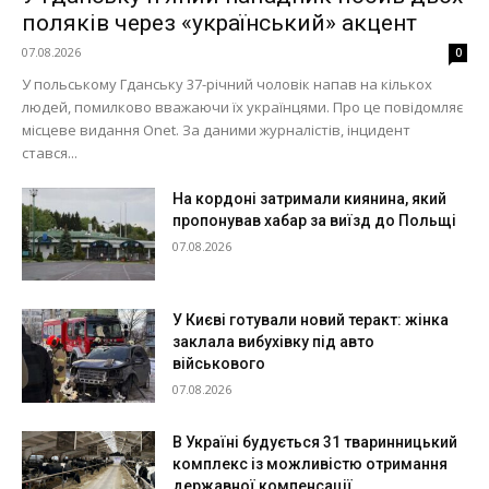
поляків через «український» акцент
07.08.2026
0
У польському Гданську 37-річний чоловік напав на кількох
людей, помилково вважаючи їх українцями. Про це повідомляє
місцеве видання Onet. За даними журналістів, інцидент
стався...
На кордоні затримали киянина, який
пропонував хабар за виїзд до Польщі
07.08.2026
У Києві готували новий теракт: жінка
заклала вибухівку під авто
військового
07.08.2026
В Україні будується 31 тваринницький
комплекс із можливістю отримання
державної компенсації