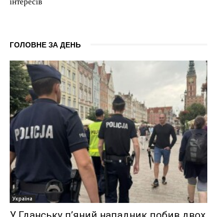
інтересів
/ year
Pay now and you get access to exclusive news and
articles for a whole year.
ГОЛОВНЕ ЗА ДЕНЬ
1-MONTH
/ month
By agreeing to this tier, you are billed every month after
the first one until you opt out of the monthly
subscription.
Україна
У Гданську п’яний нападник побив двох