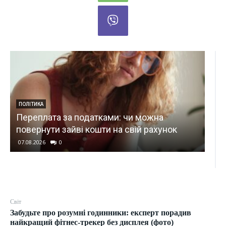
ТЕХНОЛОГІЇ
Ексміністр оборони Федоров продовжує
КИЇВ
комунікацію з Маском з розширення
Спе
використання Starlink для ударів по РФ
жо
07.08.2026
0
07.0
Світ
Забудьте про розумні годинники: експерт порадив
найкращий фітнес-трекер без дисплея (фото)