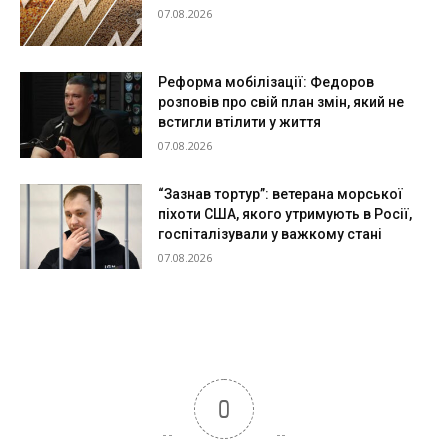
07.08.2026
Реформа мобілізації: Федоров
розповів про свій план змін, який не
встигли втілити у життя
07.08.2026
“Зазнав тортур”: ветерана морської
піхоти США, якого утримують в Росії,
госпіталізували у важкому стані
07.08.2026
0