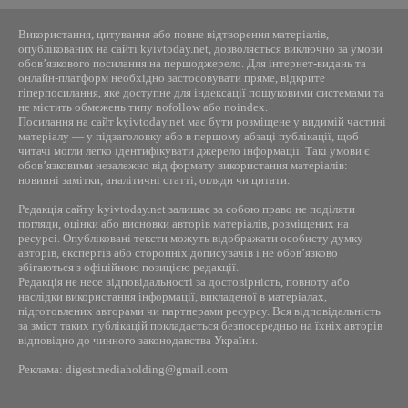
Використання, цитування або повне відтворення матеріалів,
опублікованих на сайті kyivtoday.net, дозволяється виключно за умови
обов’язкового посилання на першоджерело. Для інтернет-видань та
онлайн-платформ необхідно застосовувати пряме, відкрите
гіперпосилання, яке доступне для індексації пошуковими системами та
не містить обмежень типу nofollow або noindex.
Посилання на сайт kyivtoday.net має бути розміщене у видимій частині
матеріалу — у підзаголовку або в першому абзаці публікації, щоб
читачі могли легко ідентифікувати джерело інформації. Такі умови є
обов’язковими незалежно від формату використання матеріалів:
новинні замітки, аналітичні статті, огляди чи цитати.
Редакція сайту kyivtoday.net залишає за собою право не поділяти
погляди, оцінки або висновки авторів матеріалів, розміщених на
ресурсі. Опубліковані тексти можуть відображати особисту думку
авторів, експертів або сторонніх дописувачів і не обов’язково
збігаються з офіційною позицією редакції.
Редакція не несе відповідальності за достовірність, повноту або
наслідки використання інформації, викладеної в матеріалах,
підготовлених авторами чи партнерами ресурсу. Вся відповідальність
за зміст таких публікацій покладається безпосередньо на їхніх авторів
відповідно до чинного законодавства України.
Реклама: digestmediaholding@gmail.com