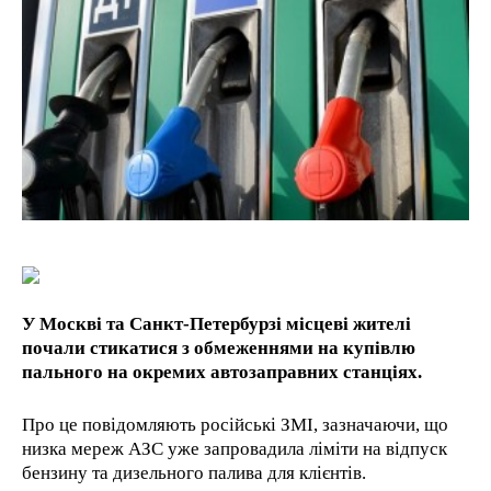
1-YEAR
/ year
Pay now and you get access to exclusive news and
articles for a whole year.
1-MONTH
/ month
By agreeing to this tier, you are billed every month after
У Москві та Санкт-Петербурзі місцеві жителі
the first one until you opt out of the monthly
subscription.
почали стикатися з обмеженнями на купівлю
пального на окремих автозаправних станціях.
Про це повідомляють російські ЗМІ, зазначаючи, що
низка мереж АЗС уже запровадила ліміти на відпуск
бензину та дизельного палива для клієнтів.