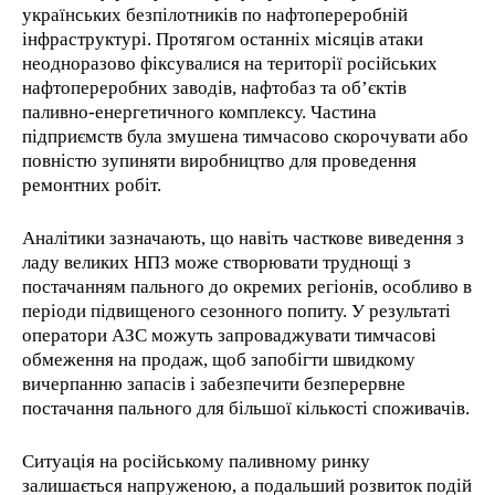
українських безпілотників по нафтопереробній
інфраструктурі. Протягом останніх місяців атаки
неодноразово фіксувалися на території російських
нафтопереробних заводів, нафтобаз та об’єктів
паливно-енергетичного комплексу. Частина
підприємств була змушена тимчасово скорочувати або
повністю зупиняти виробництво для проведення
ремонтних робіт.
Аналітики зазначають, що навіть часткове виведення з
ладу великих НПЗ може створювати труднощі з
постачанням пального до окремих регіонів, особливо в
періоди підвищеного сезонного попиту. У результаті
оператори АЗС можуть запроваджувати тимчасові
обмеження на продаж, щоб запобігти швидкому
вичерпанню запасів і забезпечити безперервне
постачання пального для більшої кількості споживачів.
Ситуація на російському паливному ринку
залишається напруженою, а подальший розвиток подій