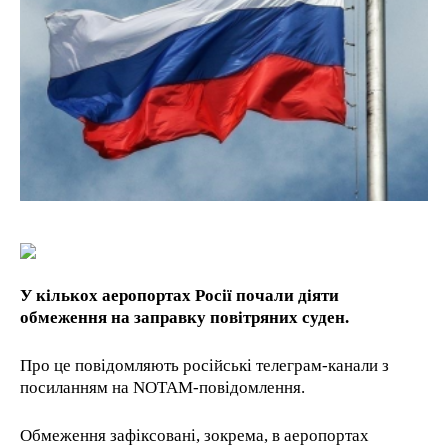
1-YEAR
/ year
Pay now and you get access to exclusive news and
articles for a whole year.
1-MONTH
/ month
By agreeing to this tier, you are billed every month after
the first one until you opt out of the monthly
subscription.
У кількох аеропортах Росії почали діяти
обмеження на заправку повітряних суден.
Про це повідомляють російські телеграм-канали з
посиланням на NOTAM-повідомлення.
Обмеження зафіксовані, зокрема, в аеропортах