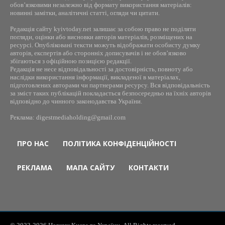
обов’язковими незалежно від формату використання матеріалів:
новинні замітки, аналітичні статті, огляди чи цитати.
Редакція сайту kyivtoday.net залишає за собою право не поділяти
погляди, оцінки або висновки авторів матеріалів, розміщених на
ресурсі. Опубліковані тексти можуть відображати особисту думку
авторів, експертів або сторонніх дописувачів і не обов’язково
збігаються з офіційною позицією редакції.
Редакція не несе відповідальності за достовірність, повноту або
наслідки використання інформації, викладеної в матеріалах,
підготовлених авторами чи партнерами ресурсу. Вся відповідальність
за зміст таких публікацій покладається безпосередньо на їхніх авторів
відповідно до чинного законодавства України.
Реклама: digestmediaholding@gmail.com
ПРО НАС
ПОЛІТИКА КОНФІДЕНЦІЙНОСТІ
РЕКЛАМА
МАПА САЙТУ
КОНТАКТИ