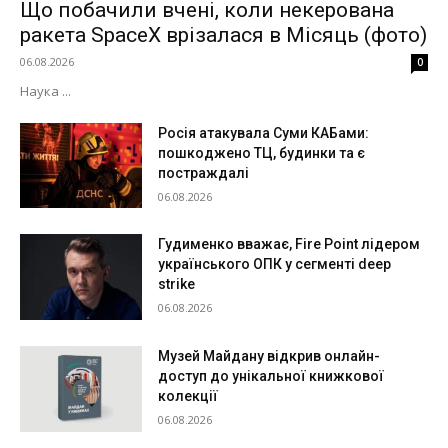
Що побачили вчені, коли некерована
ракета SpaceX врізалася в Місяць (фото)
06.08.2026
0
Наука ...
Росія атакувала Суми КАБами:
пошкоджено ТЦ, будинки та є
постраждалі
06.08.2026
Гудименко вважає, Fire Point лідером
українського ОПК у сегменті deep
strike
06.08.2026
Музей Майдану відкрив онлайн-
доступ до унікальної книжкової
колекції
06.08.2026