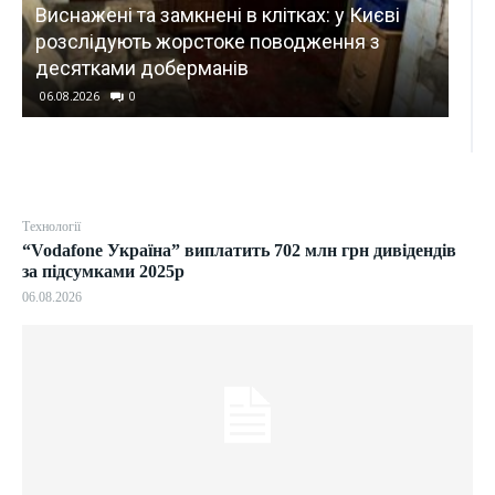
Виснажені та замкнені в клітках: у Києві
КИЇВ
розслідують жорстоке поводження з
У К
десятками доберманів
тра
06.08.2026
0
06.0
Технології
“Vodafone Україна” виплатить 702 млн грн дивідендів
за підсумками 2025р
06.08.2026