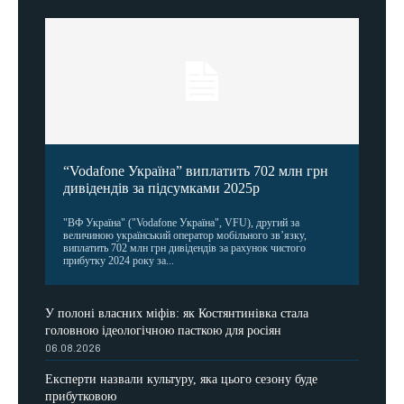
“Vodafone Україна” виплатить 702 млн грн
дивідендів за підсумками 2025р
"ВФ Україна" ("Vodafone Україна", VFU), другий за
величиною український оператор мобільного зв’язку,
виплатить 702 млн грн дивідендів за рахунок чистого
прибутку 2024 року за...
У полоні власних міфів: як Костянтинівка стала
головною ідеологічною пасткою для росіян
06.08.2026
Експерти назвали культуру, яка цього сезону буде
прибутковою