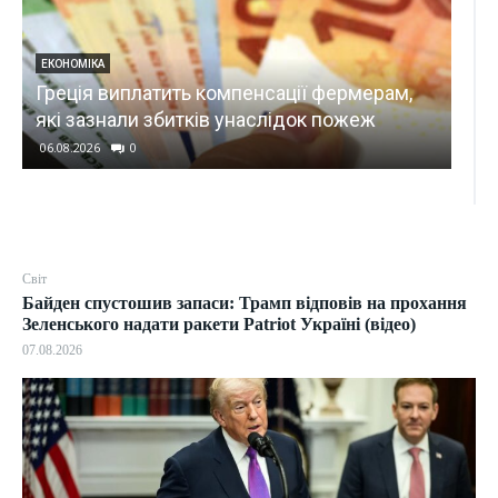
ПОЛІТИКА
Обмін розвіддан
иплатить компенсації фермерам,
відновився до п
ли збитків унаслідок пожеж
Politico
0
06.08.2026
0
Світ
Байден спустошив запаси: Трамп відповів на прохання
Зеленського надати ракети Patriot Україні (відео)
07.08.2026