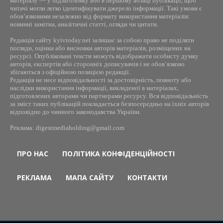
матеріалу — у підзаголовку або в першому абзаці публікації, щоб
читачі могли легко ідентифікувати джерело інформації. Такі умови є
обов’язковими незалежно від формату використання матеріалів:
новинні замітки, аналітичні статті, огляди чи цитати.
Редакція сайту kyivtoday.net залишає за собою право не поділяти
погляди, оцінки або висновки авторів матеріалів, розміщених на
ресурсі. Опубліковані тексти можуть відображати особисту думку
авторів, експертів або сторонніх дописувачів і не обов’язково
збігаються з офіційною позицією редакції.
Редакція не несе відповідальності за достовірність, повноту або
наслідки використання інформації, викладеної в матеріалах,
підготовлених авторами чи партнерами ресурсу. Вся відповідальність
за зміст таких публікацій покладається безпосередньо на їхніх авторів
відповідно до чинного законодавства України.
Реклама: digestmediaholding@gmail.com
ПРО НАС
ПОЛІТИКА КОНФІДЕНЦІЙНОСТІ
РЕКЛАМА
МАПА САЙТУ
КОНТАКТИ