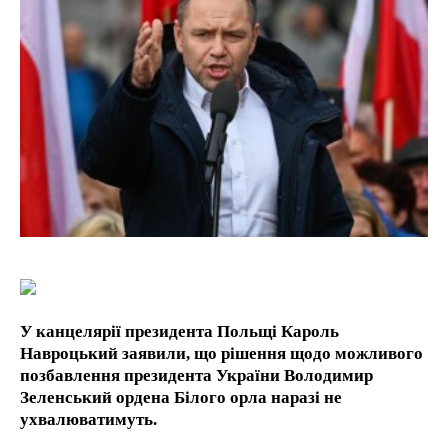
1-YEAR
/ year
Pay now and you get access to exclusive news and
articles for a whole year.
1-MONTH
/ month
By agreeing to this tier, you are billed every month after
the first one until you opt out of the monthly
subscription.
У канцелярії президента Польщі Кароль
Навроцький заявили, що рішення щодо можливого
позбавлення президента України Володимир
Зеленський ордена Білого орла наразі не
ухвалюватимуть.