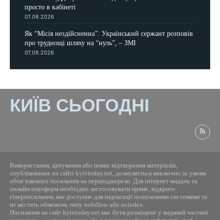
просто в кабінеті
07.08.2026
Як “Місія нездійсненна”. Український сержант розповів
про труднощі шляху на “нуль”, – ЗМІ
07.08.2026
КИЇВ СЬОГОДНІ
Використання, цитування або повне відтворення матеріалів,
опублікованих на сайті kyivtoday.net, дозволяється виключно за умови
обов’язкового посилання на першоджерело. Для інтернет-видань та
онлайн-платформ необхідно застосовувати пряме, відкрите
гіперпосилання, яке доступне для індексації пошуковими системами та
не містить обмежень типу nofollow або noindex.
Посилання на сайт kyivtoday.net має бути розміщене у видимій частині