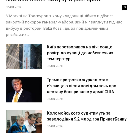
06.08.2026
0
У Москві на Троєкуровському кладовищі нібито відбувся
закритий похорон генерал-майора, який міг загинути під час
вибуху в ресторані Balzi Rossi, де, за повідомленнями
російських...
Київ перетворився на піч: сонце
розігріло вулиці до небезпечних
температур
06.08.2026
Трамп пригрозив журналістам
в’язницею після повідомлень про
нестачу боєприпасів у армії США
06.08.2026
Коломойського судитимуть за
заволодіння 9,2 млрд грн ПриватБанку
06.08.2026