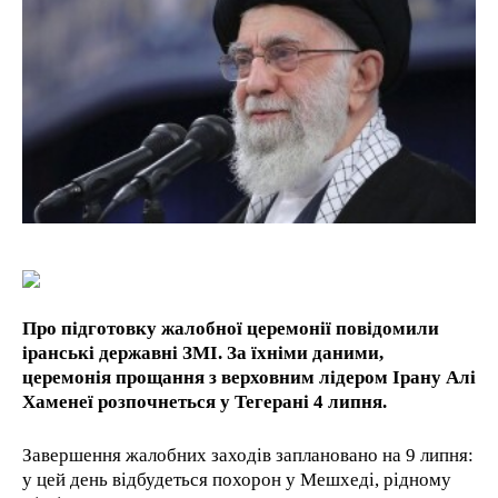
1-YEAR
/ year
Pay now and you get access to exclusive news and
articles for a whole year.
1-MONTH
/ month
By agreeing to this tier, you are billed every month after
the first one until you opt out of the monthly
subscription.
Про підготовку жалобної церемонії повідомили
іранські державні ЗМІ. За їхніми даними,
церемонія прощання з верховним лідером Ірану Алі
Хаменеї розпочнеться у Тегерані 4 липня.
Завершення жалобних заходів заплановано на 9 липня:
у цей день відбудеться похорон у Мешхеді, рідному