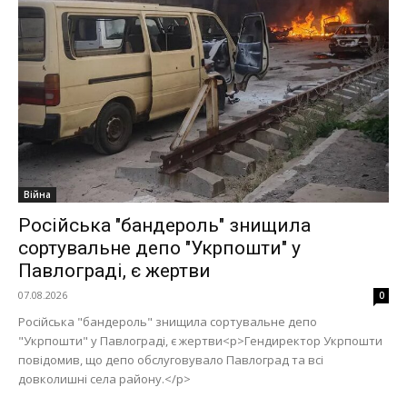
Війна
Російська "бандероль" знищила
сортувальне депо "Укрпошти" у
Павлограді, є жертви
07.08.2026
0
Російська "бандероль" знищила сортувальне депо
"Укрпошти" у Павлограді, є жертви<p>Гендиректор Укрпошти
повідомив, що депо обслуговувало Павлоград та всі
довколишні села району.</p>