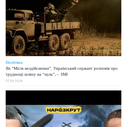
Політика
Як “Місія нездійсненна”. Український сержант розповів про
труднощі шляху на “нуль”, – ЗМІ
07.08.2026