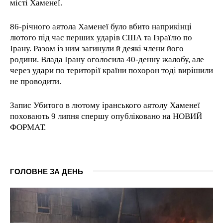
місті Хаменеї.
86-річного аятола Хаменеї було вбито наприкінці
лютого під час перших ударів США та Ізраїлю по
Ірану. Разом із ним загинули й деякі члени його
родини. Влада Ірану оголосила 40-денну жалобу, але
через удари по території країни похорон тоді вирішили
не проводити.
Запис Убитого в лютому іранського аятолу Хаменеї
поховають 9 липня спершу опубліковано на НОВИЙ
ФОРМАТ.
ГОЛОВНЕ ЗА ДЕНЬ