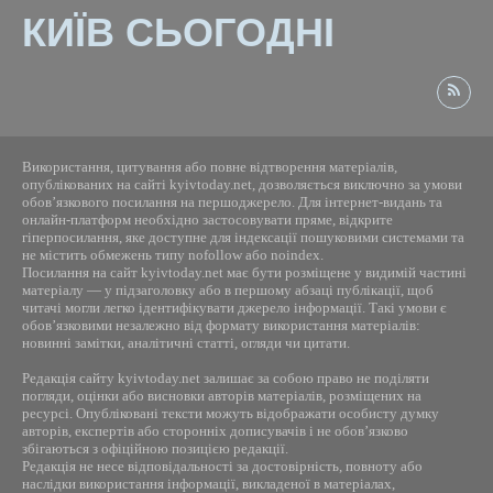
КИЇВ СЬОГОДНІ
Використання, цитування або повне відтворення матеріалів,
опублікованих на сайті kyivtoday.net, дозволяється виключно за умови
обов’язкового посилання на першоджерело. Для інтернет-видань та
онлайн-платформ необхідно застосовувати пряме, відкрите
гіперпосилання, яке доступне для індексації пошуковими системами та
не містить обмежень типу nofollow або noindex.
Посилання на сайт kyivtoday.net має бути розміщене у видимій частині
матеріалу — у підзаголовку або в першому абзаці публікації, щоб
читачі могли легко ідентифікувати джерело інформації. Такі умови є
обов’язковими незалежно від формату використання матеріалів:
новинні замітки, аналітичні статті, огляди чи цитати.
Редакція сайту kyivtoday.net залишає за собою право не поділяти
погляди, оцінки або висновки авторів матеріалів, розміщених на
ресурсі. Опубліковані тексти можуть відображати особисту думку
авторів, експертів або сторонніх дописувачів і не обов’язково
збігаються з офіційною позицією редакції.
Редакція не несе відповідальності за достовірність, повноту або
наслідки використання інформації, викладеної в матеріалах,