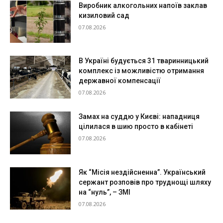
Виробник алкогольних напоїв заклав
кизиловий сад
07.08.2026
В Україні будується 31 тваринницький
комплекс із можливістю отримання
державної компенсації
07.08.2026
Замах на суддю у Києві: нападниця
цілилася в шию просто в кабінеті
07.08.2026
Як “Місія нездійсненна”. Український
сержант розповів про труднощі шляху
на “нуль”, – ЗМІ
07.08.2026