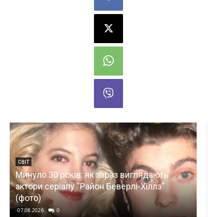
ТЕХНОЛОГІЇ
Комітет Ради з цифрової трансформації
просить прем’єра пояснити призначення
профільного міністра без погодження з
депутатами
07.08.2026
0