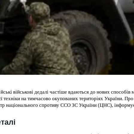
ійські військові дедалі частіше вдаються до нових способів
єї техніки на тимчасово окупованих територіях України. Про
тр національного спротиву ССО ЗС України (ЦНС), інформу
талі