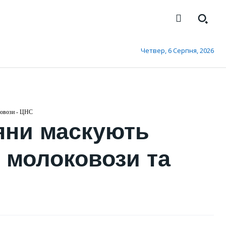
Четвер, 6 Серпня, 2026
довози - ЦНС
яни маскують
д молоковози та
КИЇВ