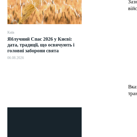
Заз
війс
Київ
Яблучний Спас 2026 у Києві:
дата, традиції, що освячують і
головні заборони свята
06.08.2026
Вка
тра