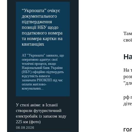
“Укрпошта” очікує
документального
підтвердження
позиції НБУ щодо
податкового номера
Там
та номера картки на
сво
квитанціях
Н
АТ "Укрпошта" заявило, що
оперативно адаптує свої
технічні процеси, якщо
Національний банк України
На 
(НБУ) офіційно підтвердить
роз
відсутність вимоги
зазначати РНОКПП під час
"дл
оплати житлово-
комунальних...
рф 
діт
У стилі аніме: в Іспанії
створили футуристичний
електробайк із запасом ходу
225 км (фото)
06.08.2026
ГО