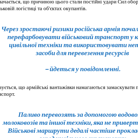
начається, що причиною цього стали постійні удари Сил обо
ьковій логістиці та об'єктах окупантів.
Через зростаючі ризики російська армія поча
перефарбовувати військовий транспорт у 
цивільної техніки та використовувати не
засоби для перевезення ресурсів
– йдеться у повідомленні.
зується, що армійські вантажівки намагаються замаскувати п
нспорт.
Паливо перевозять за допомогою водовоз
молоковозів та іншої техніки, яка не приверт
Військові маршрути дедалі частіше прокл