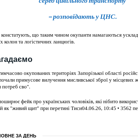
серед цивільного транспорту
– розповідають у ЦНС.
 констатують, що таким чином окупанти намагаються ускла
їх колон та логістичних ланцюгів.
агадаємо
тимчасово окупованих територіях Запорізької області російс
почали примусове вилучення мисливської зброї у місцевих ж
я потреб сво".
поширює фейк про українських чоловіків, які нібито викорис
ей як "живий щит" при перетині Тиси04.06.26, 10:45 • 3562 п
ЛОВНЕ ЗА ДЕНЬ