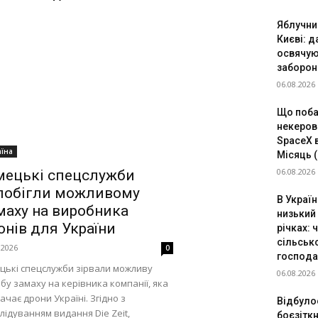
Яблучни
Києві: д
освячуют
заборон
06.08.2026
Що поба
некеров
SpaceX 
аїна
Місяць 
06.08.2026
мецькі спецслужби
побігли можливому
В Україн
маху на виробника
низький 
онів для України
річках: 
сільськ
.2026
0
господа
цькі спецслужби зірвали можливу
06.08.2026
бу замаху на керівника компанії, яка
ачає дрони Україні. Згідно з
Відбуло
лідуванням видання Die Zeit,
боєзіткн