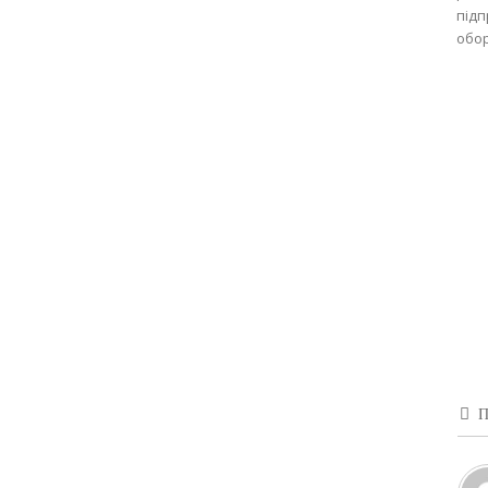
підп
обор
П