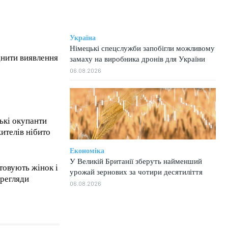
Україна
Німецькі спецслужби запобігли можливому
днити виявлення
замаху на виробника дронів для України
06.08.2026
ькі окупанти
ителів нібито
Економіка
У Великій Британії зберуть найменший
товують жінок і
урожай зернових за чотири десятиліття
ерегляди
06.08.2026