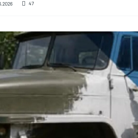
низький рівень води
47
6.2026
Рекордна кількість
в річках: чим це
нагород: 6 фільмів,
загрожує
які назавжди
сільському
змінили історію кіно
господарству
06.08.2026
0
06.08.2026
0