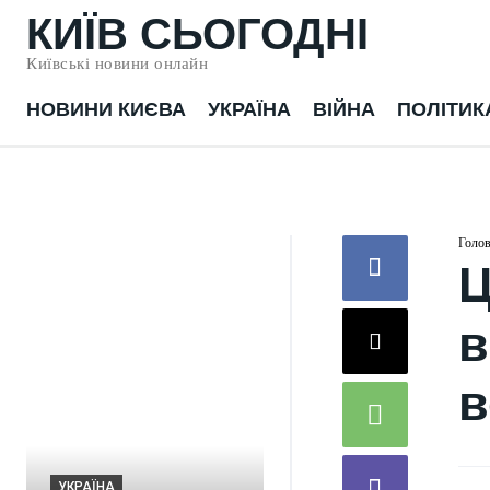
КИЇВ СЬОГОДНІ
Київські новини онлайн
НОВИНИ КИЄВА
УКРАЇНА
ВІЙНА
ПОЛІТИК
Голо
Ц
в
в
УКРАЇНА
Російські атаки
УКРАЇНА