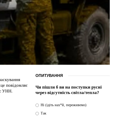
ОПИТУВАННЯ
 маскування
 це повідомляє
Чи пішли б ви на поступки русні
є УНН.
через відсутність світла/тепла?
Ні (ідіть нах*й, переживемо)
Так