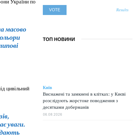
рони України по
Results
ла масово
кольори
ТОП НОВИНИ
типові
Київ
ід цивільний
Виснажені та замкнені в клітках: у Києві
розслідують жорстоке поводження з
десятками доберманів
ів,
06.08.2026
ає уваги.
адають