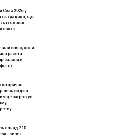
й Спас 2026 у
ата, традиції, що
ь і головні
и свята
чили вчені, коли
ана ракета
врізалася в
(фото)
і історично
рівень води в
чим це загрожує
ому
рству
сь понад 210
ень, ворог