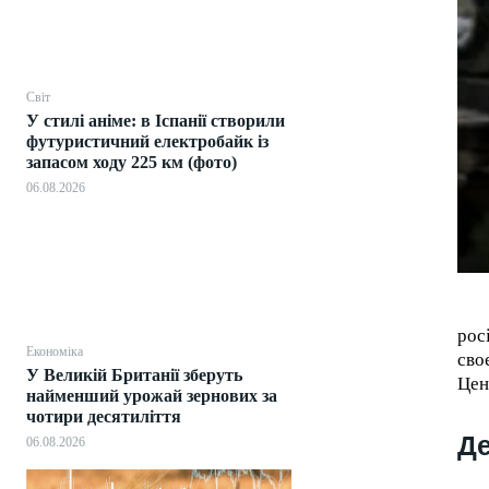
Світ
У стилі аніме: в Іспанії створили
футуристичний електробайк із
запасом ходу 225 км (фото)
06.08.2026
рос
Економіка
сво
У Великій Британії зберуть
Цен
найменший урожай зернових за
чотири десятиліття
Де
06.08.2026