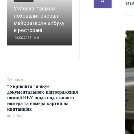
перетворили Чорне
13.0
У Москві таємно
море на
поховали генерал-
найнебезпечнішу
майора після вибуху
зону для
в ресторані
судноплавства
06.08.2026
0
06.08.2026
0
Технології
“Укрпошта” очікує
документального підтвердження
позиції НБУ щодо податкового
номера та номера картки на
квитанціях
06.08.2026