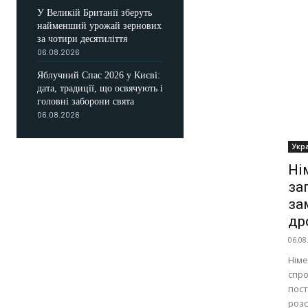
У Великій Британії зберуть
найменший урожай зернових
за чотири десятиліття
06.08.2026
Яблучний Спас 2026 у Києві:
дата, традиції, що освячують і
головні заборони свята
06.08.2026
Укр
Ні
за
за
др
06.08
Німе
спро
пост
розс