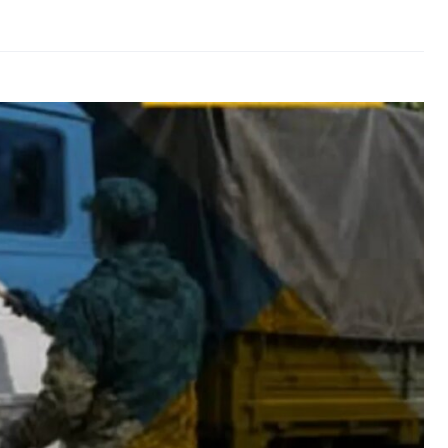
Ціни на продукти
можуть змінитися
після атаки на Київ:
що відомо зараз
06.08.2026
0