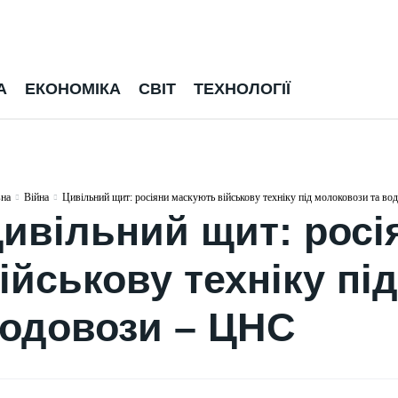
А
ЕКОНОМІКА
СВІТ
ТЕХНОЛОГІЇ
вна
Війна
Цивільний щит: росіяни маскують військову техніку під молоковози та во
ивільний щит: росі
ійськову техніку пі
одовози – ЦНС
ЕКОНОМІКА
В Україні історично
СВІТ