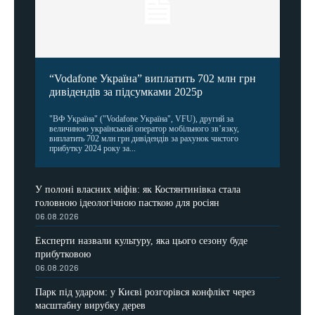
“Vodafone Україна” виплатить 702 млн грн
дивідендів за підсумками 2025р
"ВФ Україна" ("Vodafone Україна", VFU), другий за
величиною український оператор мобільного зв’язку,
виплатить 702 млн грн дивідендів за рахунок чистого
прибутку 2024 року за...
У полоні власних міфів: як Костянтинівка стала
головною ідеологічною пасткою для росіян
06.08.2026
Експерти назвали культуру, яка цього сезону буде
прибутковою
06.08.2026
Парк під ударом: у Києві розгорівся конфлікт через
масштабну вирубку дерев