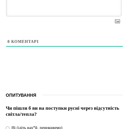
0
КОМЕНТАРІ
ОПИТУВАННЯ
Чи пішли б ви на поступки русні через відсутність
світла/тепла?
Ні (ідіть нах*й, переживемо)