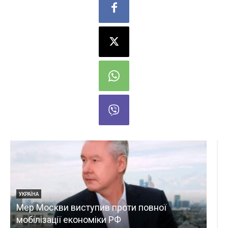
ВІЙНА
оти повної
Гудименко вважає, Fire Point л
Ф
українського ОПК у сегменті dee