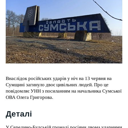
1-YEAR
/ year
Pay now and you get access to exclusive news and
articles for a whole year.
1-MONTH
/ month
By agreeing to this tier, you are billed every month after
Внаслідок російських ударів у ніч на 13 червня на
the first one until you opt out of the monthly
subscription.
Сумщині загинуло двоє цивільних людей. Про це
повідомляє УНН з посиланням на начальника Сумської
ОВА Олега Григорова.
Деталі
У Середино-Будській громаді росіяни двома ударними