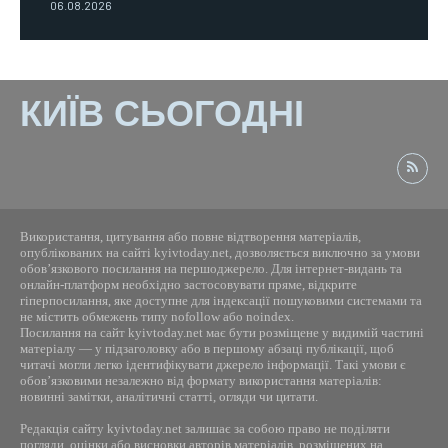
06.08.2026
КИЇВ СЬОГОДНІ
Використання, цитування або повне відтворення матеріалів,
опублікованих на сайті kyivtoday.net, дозволяється виключно за умови
обов’язкового посилання на першоджерело. Для інтернет-видань та
онлайн-платформ необхідно застосовувати пряме, відкрите
гіперпосилання, яке доступне для індексації пошуковими системами та
не містить обмежень типу nofollow або noindex.
Посилання на сайт kyivtoday.net має бути розміщене у видимій частині
матеріалу — у підзаголовку або в першому абзаці публікації, щоб
читачі могли легко ідентифікувати джерело інформації. Такі умови є
обов’язковими незалежно від формату використання матеріалів:
новинні замітки, аналітичні статті, огляди чи цитати.
Редакція сайту kyivtoday.net залишає за собою право не поділяти
погляди, оцінки або висновки авторів матеріалів, розміщених на