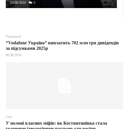
06.08.2026
0
Технології
“Vodafone Україна” виплатить 702 млн грн дивідендів
за підсумками 2025р
06.08.2026
Світ
У полоні власних міфів: як Костянтинівка стала
головною ідеологічною пасткою для росіян