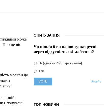
Автівку понесло вбік
і розтрощило: в
Києві співак Шумей
потрапив у аварію, –
ФОТО
09.08.2026
0
ОПИТУВАННЯ
и тижнями може
. Про це він
Чи пішли б ви на поступки русні
через відсутність світла/тепла?
Ні (ідіть нах*й, переживемо)
Так
ність москви до
ронами
Results
’язку.
ильнішій
 як Сполучені
ТОП НОВИНИ