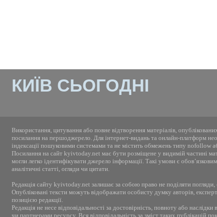
КИЇВ СЬОГОДНІ
Використання, цитування або повне відтворення матеріалів, опублікованих
посилання на першоджерело. Для інтернет-видань та онлайн-платформ необ
індексації пошуковими системами та не містить обмежень типу nofollow а
Посилання на сайт kyivtoday.net має бути розміщене у видимій частині ма
могли легко ідентифікувати джерело інформації. Такі умови є обов’язкови
аналітичні статті, огляди чи цитати.
Редакція сайту kyivtoday.net залишає за собою право не поділяти погляди,
Опубліковані тексти можуть відображати особисту думку авторів, експерті
позицією редакції.
Редакція не несе відповідальності за достовірність, повноту або наслідки
чи партнерами ресурсу. Вся відповідальність за зміст таких публікацій по