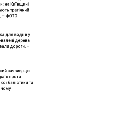
и: на Київщині
ують трагічний
, – ФОТО
а для водіїв у
овалені дерева
вали дороги, –
кий заявив, що
раїн проти
кої балістики та
 чому