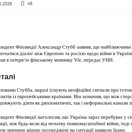
Туреччина
48
6.2026
У Франції за лісові
обмежила рух
пожежі
комерційних суден у
заарештували сотні
Чорному морі через
людей
атаки дронів
09.08.2026
0
09.08.2026
0
зидент Фінляндії Александр Стубб заявив, що найближчим
початися діалог між Європою та росією щодо війни в Україні
зав в інтерв’ю фінському мовнику Yle, передає УНН.
талі
словами Стубба, наразі існують неофіційні сигнали про готов
тактів із європейськими країнами. Він зазначив, що між сто
довжують діяти як дипломатичні, так і неформальні канали зв
зидент Фінляндії наголосив, що Україна зараз перебуває у с
иції, ніж будь-коли від початку повномасштабної війни, тоді
ти значною мірою зосереджені на ситуації навколо Ірану.