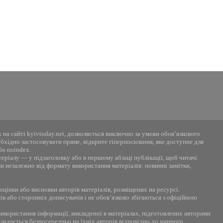
 на сайті kyivtoday.net, дозволяється виключно за умови обов’язкового
хідно застосовувати пряме, відкрите гіперпосилання, яке доступне для
бо noindex.
теріалу — у підзаголовку або в першому абзаці публікації, щоб читачі
ми незалежно від формату використання матеріалів: новинні замітки,
 оцінки або висновки авторів матеріалів, розміщених на ресурсі.
в або сторонніх дописувачів і не обов’язково збігаються з офіційною
 використання інформації, викладеної в матеріалах, підготовлених авторами
кладається безпосередньо на їхніх авторів відповідно до чинного