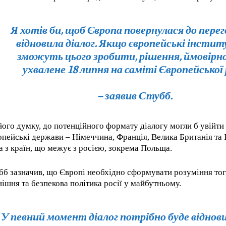
Я хотів би, щоб Європа повернулася до перего
відновила діалог. Якщо європейські інститу
зможуть цього зробити, рішення, ймовірно
ухвалене 18 липня на саміті Європейської
– заявив Стубб.
його думку, до потенційного формату діалогу могли б увійти
опейські держави – Німеччина, Франція, Велика Британія та І
а з країн, що межує з росією, зокрема Польща.
бб зазначив, що Європі необхідно сформувати розуміння тог
нішня та безпекова політика росії у майбутньому.
У певний момент діалог потрібно буде віднов