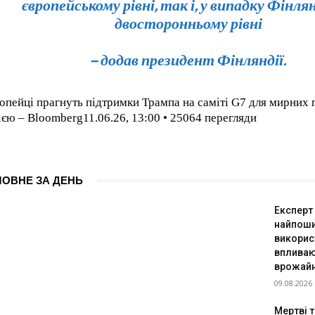
європейському рівні, так і, у випадку Фінлян
двосторонньому рівні
– додав президент Фінляндії.
опейці прагнуть підтримки Трампа на саміті G7 для мирних 
ією – Bloomberg11.06.26, 13:00 • 25064 перегляди
ЛОВНЕ ЗА ДЕНЬ
Експерт
найпоши
використ
впливаю
врожайн
09.08.2026
Мертві т