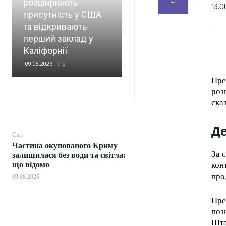
розширюють
13.0
присутність у США
Запорізька АЕС двічі
та відкривають
за суботу
перший заклад у
перебувала у
Каліфорнії
блекауті
09.08.2026
0
09.08.2026
0
Пре
роз
ска
Де
Світ
Частина окупованого Криму
За 
залишилася без води та світла:
що відомо
кон
про
09.08.2026
Пре
поз
Шта