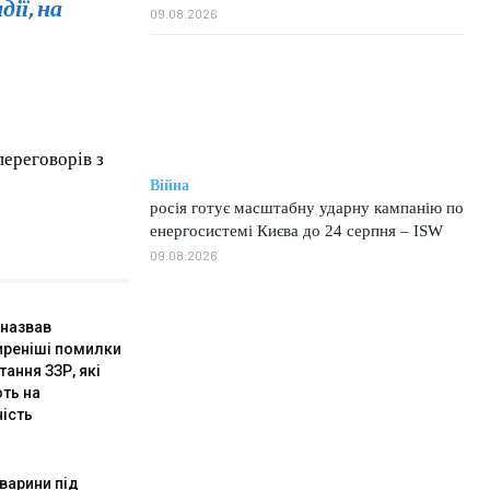
дії, на
09.08.2026
переговорів з
Війна
росія готує масштабну ударну кампанію по
енергосистемі Києва до 24 серпня – ISW
09.08.2026
 назвав
реніші помилки
ання ЗЗР, які
ть на
ість
варини під