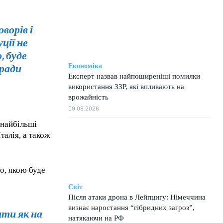
ворів і
ції не
, буде
 ради
Економіка
Експерт назвав найпоширеніші помилки
використання ЗЗР, які впливають на
врожайність
09.08.2026
 найбільші
талія, а також
о, якою буде
Світ
Після атаки дрона в Лейпцигу: Німеччина
визнає наростання “гібридних загроз”,
ити як на
натякаючи на РФ