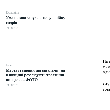
Економіка
Уманьпиво запускає нову лінійку
сидрів
09.08.2026
На 
Київ
євр
Мертві тварини під завалами: на
одн
Київщині розслідують трагічний
випадок, – ФОТО
Сту
09.08.2026
зов