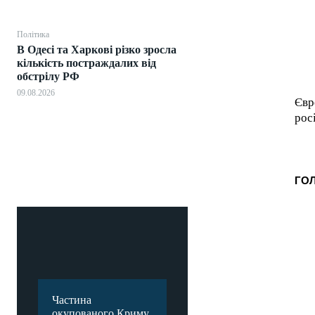
Політика
В Одесі та Харкові різко зросла
кількість постраждалих від
обстрілу РФ
09.08.2026
Євр
рос
ГО
Частина
окупованого Криму