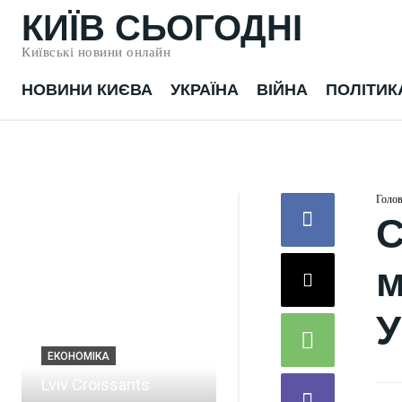
КИЇВ СЬОГОДНІ
Київські новини онлайн
НОВИНИ КИЄВА
УКРАЇНА
ВІЙНА
ПОЛІТИК
Голо
С
м
У
ЕКОНОМІКА
Lviv Croissants
ВІЙНА