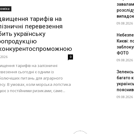
завалам
номіка
розслід
випадок
двищення тарифів на
09.08.2026
лізничні перевезення
бить українську
Небезпек
ропродукцію
Києві: п
заблоку
конкурентоспроможною
ФОТО
.2026
0
09.08.2026
ищення тарифів на залізничні
везення сьогодні є одним із
Зеленсь
олючіших питань для аграрного
багато к
українсь
есу. В умовах, коли морська логістика
пояснив
ює з постійними ризиками, саме...
09.08.2026