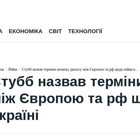
А
ЕКОНОМІКА
СВІТ
ТЕХНОЛОГІЇ
вна
Війна
Стубб назвав терміни початку діалогу між Європою та рф щодо війни в...
тубб назвав терміни
іж Європою та рф щ
країні
УКРАЇНА
УКРАЇНА