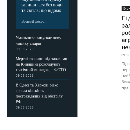
залишилася без води
Еко
та світла: що відомо
Пі
Воєнний фокус ...
за
ро
Уманьпиво запускає нову
аг
лінійку сидрів
не
09.08.2026
09.08
Мертві тварини під завалами:
Підв
на Київщині розслідують
пере
трагічний випадок, – ФОТО
найб
09.08.2026
бізн
В Одесі та Харкові різко
прац
зросла кількість
постраждалих від обстрілу
РФ
09.08.2026