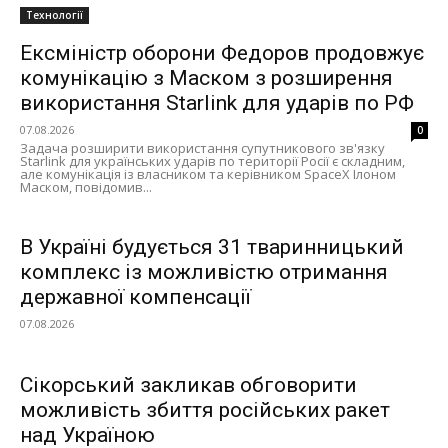
Технології
Ексміністр оборони Федоров продовжує
комунікацію з Маском з розширення
використання Starlink для ударів по РФ
07.08.2026
0
Задача розширити використання супутникового зв'язку
Starlink для українських ударів по території Росії є складним,
але комунікація із власником та керівником SpaceX Ілоном
Маском, повідомив...
В Україні будується 31 тваринницький
комплекс із можливістю отримання
державної компенсації
07.08.2026
Сікорський закликав обговорити
можливість збиття російських ракет
над Україною