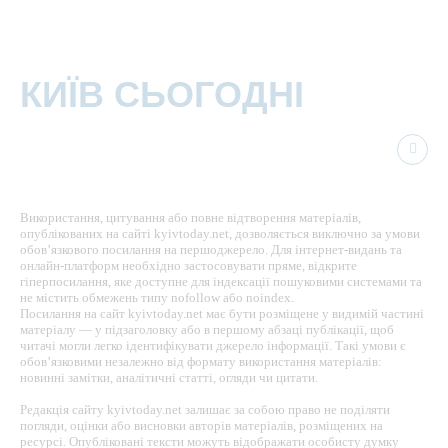
КИЇВ СЬОГОДНІ
Використання, цитування або повне відтворення матеріалів,
опублікованих на сайті kyivtoday.net, дозволяється виключно за умови
обов’язкового посилання на першоджерело. Для інтернет-видань та
онлайн-платформ необхідно застосовувати пряме, відкрите
гіперпосилання, яке доступне для індексації пошуковими системами та
не містить обмежень типу nofollow або noindex.
Посилання на сайт kyivtoday.net має бути розміщене у видимій частині
матеріалу — у підзаголовку або в першому абзаці публікації, щоб
читачі могли легко ідентифікувати джерело інформації. Такі умови є
обов’язковими незалежно від формату використання матеріалів:
новинні замітки, аналітичні статті, огляди чи цитати.
Редакція сайту kyivtoday.net залишає за собою право не поділяти
погляди, оцінки або висновки авторів матеріалів, розміщених на
ресурсі. Опубліковані тексти можуть відображати особисту думку