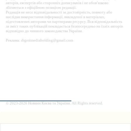
авторів, експертів або сторонніх дописувачів і не обов’язково
збігаються з офіційною позицією редакції.
Редакція не несе відповідальності за достовірність, повноту або
наслідки використання інформації, викладеної в матеріалах,
підготовлених авторами чи партнерами ресурсу. Вся відповідальність
за зміст таких публікацій покладається безпосередньо на їхніх авторів
відповідно до чинного законодавства України.
Реклама: digestmediaholding@gmail.com
ПРО НАС
ПОЛІТИКА КОНФІДЕНЦІЙНОСТІ
РЕКЛАМА
МАПА САЙТУ
КОНТАКТИ
© 2023-2026 Новини Києва та України. All Rights reserved.