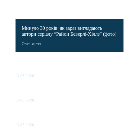
Минуло 30 років: як зараз виглядають
актори серіалу “Район Беверлі-Хіллз” (фото)
Стиль життя ...
В Україні будується 31 тваринницький комплекс із
можливістю отримання державної компенсації
07.08.2026
У Києві готували новий теракт: жінка заклала вибухівку
під авто військового
07.08.2026
Стало відомо, скільки грошей Україна отримає від
НАТО цього і наступного року
07.08.2026