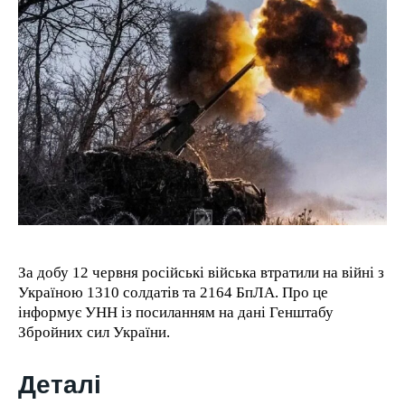
1-YEAR
/ year
Pay now and you get access to exclusive news and
articles for a whole year.
1-MONTH
/ month
By agreeing to this tier, you are billed every month after
the first one until you opt out of the monthly
За добу 12 червня російські війська втратили на війні з
subscription.
Україною 1310 солдатів та 2164 БпЛА. Про це
інформує УНН із посиланням на дані Генштабу
Збройних сил України.
Деталі