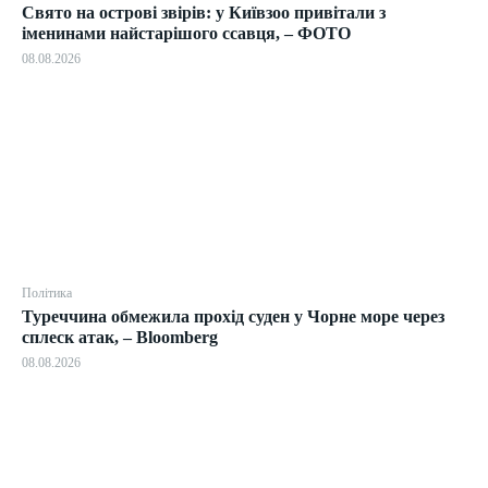
Свято на острові звірів: у Київзоо привітали з
іменинами найстарішого ссавця, – ФОТО
08.08.2026
Політика
Туреччина обмежила прохід суден у Чорне море через
сплеск атак, – Bloomberg
08.08.2026