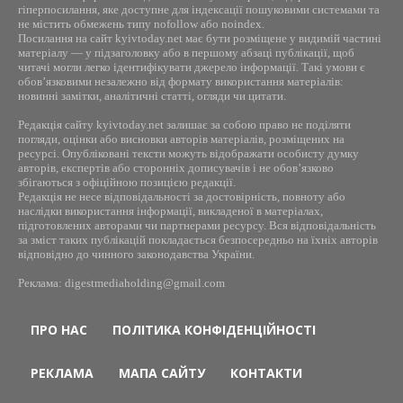
гіперпосилання, яке доступне для індексації пошуковими системами та
не містить обмежень типу nofollow або noindex.
Посилання на сайт kyivtoday.net має бути розміщене у видимій частині
матеріалу — у підзаголовку або в першому абзаці публікації, щоб
читачі могли легко ідентифікувати джерело інформації. Такі умови є
обов’язковими незалежно від формату використання матеріалів:
новинні замітки, аналітичні статті, огляди чи цитати.
Редакція сайту kyivtoday.net залишає за собою право не поділяти
погляди, оцінки або висновки авторів матеріалів, розміщених на
ресурсі. Опубліковані тексти можуть відображати особисту думку
авторів, експертів або сторонніх дописувачів і не обов’язково
збігаються з офіційною позицією редакції.
Редакція не несе відповідальності за достовірність, повноту або
наслідки використання інформації, викладеної в матеріалах,
підготовлених авторами чи партнерами ресурсу. Вся відповідальність
за зміст таких публікацій покладається безпосередньо на їхніх авторів
відповідно до чинного законодавства України.
Реклама: digestmediaholding@gmail.com
ПРО НАС
ПОЛІТИКА КОНФІДЕНЦІЙНОСТІ
РЕКЛАМА
МАПА САЙТУ
КОНТАКТИ