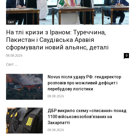
Світ
На тлі кризи з Іраном: Туреччина,
Пакистан і Саудівська Аравія
сформували новий альянс, деталі
08.08.2026
0
Світ ...
Novus після удару РФ: гендиректор
розповів про можливий дефіцит і
перебудову логістики
08.08.2026
ДБР викрило схему «списання» понад
1100 військовозобов’язаних на
Закарпатті
08.08.2026