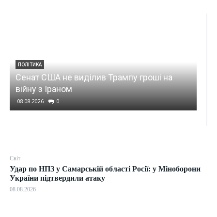
ПОЛІТИКА
КИЇВ
Сенат США не виділив Трампу гроші на
Сме
війну з Іраном
Киї
08.08.2026
0
08.0
Світ
Удар по НПЗ у Самарській області Росії: у Міноборони
України підтвердили атаку
08.08.2026