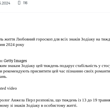
У Косові прем’єра
утікачів: у Канаді
116
5.2024
закидали яйцями
оголосили
просто під час
надзвичайний стан
засідання
через масштабні
парламенту (відео)
пожежі (відео)
09.08.2026
0
09.08.2026
0
ль життя Любовний гороскоп для всіх знаків Зодіаку на тижд
вня 2024 року
о: Getty Images
ким знакам Зодіаку цей тиждень подарує стабільність у стос
ки рекомендують присвятити цей час пізнанню своїх романти
ань.
ated video
ролог Анжела Перл розповіла, що тиждень із 13 до 19 травн
ному зі знаків Зодіаку в особистому житті.