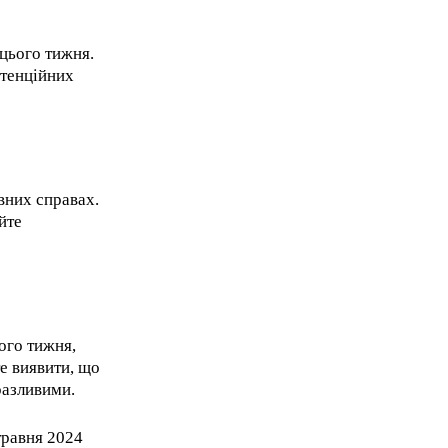
цього тижня.
отенційних
вних справах.
йте
ого тижня,
те виявити, що
разливими.
травня 2024