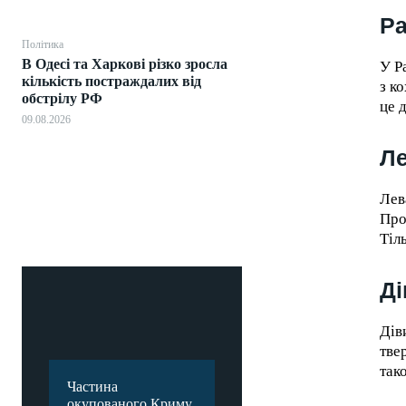
Р
Політика
В Одесі та Харкові різко зросла
У Р
кількість постраждалих від
з к
обстрілу РФ
це 
09.08.2026
Л
Лев
Про
Тіл
Ді
Дів
тве
так
Частина
окупованого Криму