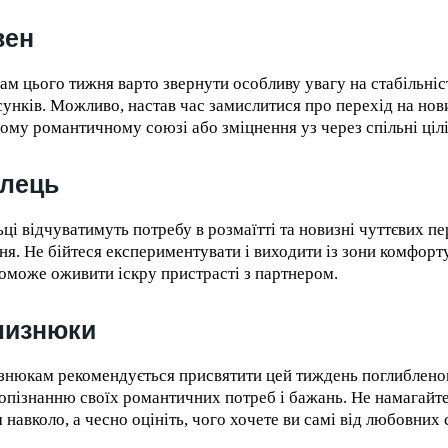
вен
ам цього тижня варто звернути особливу увагу на стабільніс
сунків. Можливо, настав час замислитися про перехід на нов
ому романтичному союзі або зміцнення уз через спільні цілі 
елець
ьці відчуватимуть потребу в розмаїтті та новизні чуттєвих п
ня. Не бійтеся експериментувати і виходити із зони комфорт
оможе оживити іскру пристрасті з партнером.
лизнюки
знюкам рекомендується присвятити цей тиждень поглиблен
опізнанню своїх романтичних потреб і бажань. Не намагайт
м навколо, а чесно оцініть, чого хочете ви самі від любовних 