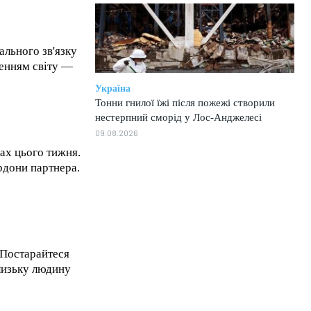
ального зв'язку
ченням світу —
Україна
Тонни гнилої їжі після пожежі створили
нестерпний сморід у Лос-Анджелесі
09.08.2026
ах цього тижня.
рдони партнера.
 Постарайтеся
лизьку людину