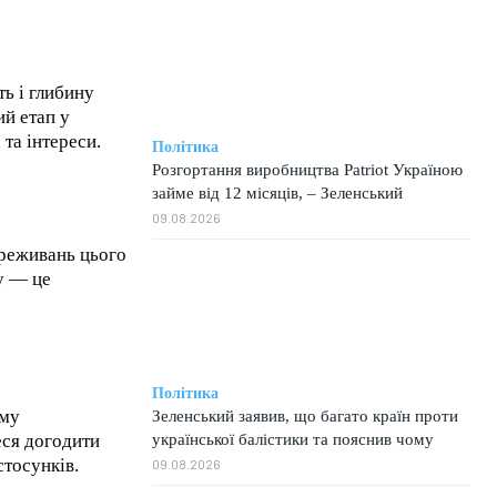
ть і глибину
ий етап у
та інтереси.
Політика
Розгортання виробництва Patriot Україною
займе від 12 місяців, – Зеленський
09.08.2026
ереживань цього
у — це
Політика
ому
Зеленський заявив, що багато країн проти
української балістики та пояснив чому
еся догодити
стосунків.
09.08.2026