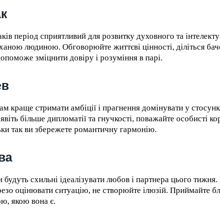
ак
аків період сприятливий для розвитку духовного та інтелекту
оханою людиною. Обговорюйте життєві цінності, діліться ба
допоможе зміцнити довіру і розуміння в парі.
ев
ам краще стримати амбіції і прагнення домінувати у стосунк
явіть більше дипломатії та гнучкості, поважайте особисті ко
ьки так ви збережете романтичну гармонію.
ва
и будуть схильні ідеалізувати любов і партнера цього тижня.
резо оцінювати ситуацію, не створюйте ілюзій. Приймайте б
ою, якою вона є.