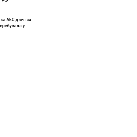
у РФ
ка АЕС двічі за
перебувала у
і