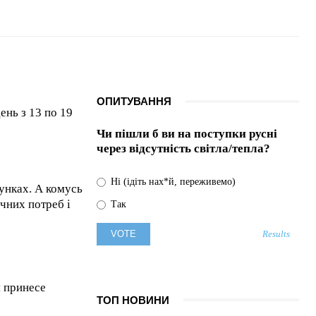
Прогноз погоди у
Києві на 9 серпня:
сонячний день з
комфортною
температурою
09.08.2026
0
ОПИТУВАННЯ
ень з 13 по 19
Чи пішли б ви на поступки русні
через відсутність світла/тепла?
Ні (ідіть нах*й, переживемо)
унках. А комусь
чних потреб і
Так
Results
я принесе
ТОП НОВИНИ