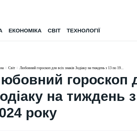
А
ЕКОНОМІКА
СВІТ
ТЕХНОЛОГІЇ
вна
Світ
Любовний гороскоп для всіх знаків Зодіаку на тиждень з 13 по 19...
юбовний гороскоп д
одіаку на тиждень з
024 року
СВІТ
ПОЛІТИКА
Понад 20 тисяч