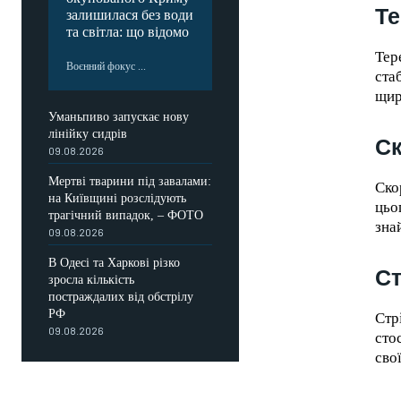
Те
залишилася без води
та світла: що відомо
Тер
Воєнний фокус ...
ста
щир
Уманьпиво запускає нову
лінійку сидрів
Ск
09.08.2026
Мертві тварини під завалами:
Ско
на Київщині розслідують
цьо
трагічний випадок, – ФОТО
зна
09.08.2026
В Одесі та Харкові різко
Ст
зросла кількість
постраждалих від обстрілу
РФ
Стр
09.08.2026
сто
сво