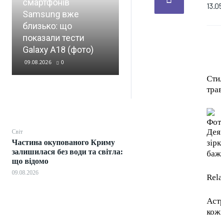
смартфонів
13.0
Samsung вже
Три кільця ППО і
близько: що
трильйон рублів
показали тести
збитків: Зеленський
Galaxy A18 (фото)
про удари вглиб РФ
09.08.2026
0
09.08.2026
0
Сти
тра
Фот
Дея
Світ
Частина окупованого Криму
зір
залишилася без води та світла:
баж
що відомо
09.08.2026
Rel
Аст
кож