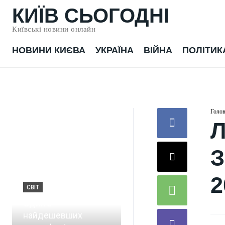
КИЇВ СЬОГОДНІ
Київські новини онлайн
НОВИНИ КИЄВА
УКРАЇНА
ВІЙНА
ПОЛІТИК
Голо
Л
З
2
СВІТ
Один з
найдешевших
ПОЛІТИКА