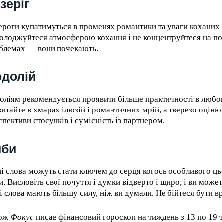
зеріг
ероги купатимуться в променях романтики та уваги коханих 
олоджуйтеся атмосферою кохання і не концентруйтеся на п
блемах — вони почекають.
долій
оліям рекомендується проявити більше практичності в любо
витайте в хмарах ілюзій і романтичних мрій, а тверезо оціню
спективи стосунків і сумісність із партнером.
иби
і слова можуть стати ключем до серця когось особливого ць
и. Висловіть свої почуття і думки відверто і щиро, і ви може
і слова мають більшу силу, ніж ви думали. Не бійтеся бути в
кож
Фокус
писав фінансовий гороскоп на тиждень з 13 по 19 