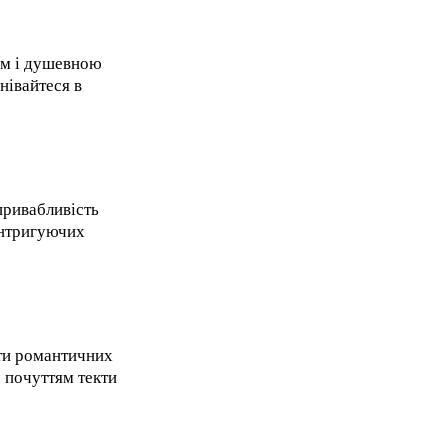
ям і душевною
нівайтеся в
привабливість
інтригуючих
кти романтичних
е почуттям текти