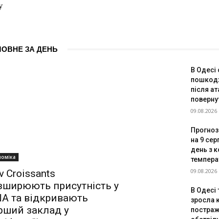
у
ЛОВНЕ ЗА ДЕНЬ
В Одесі
пошкодж
після ат
поверну
09.08.2026
Прогноз 
на 9 сер
день з 
номіка
темпер
09.08.2026
v Croissants
зширюють присутність у
В Одесі 
А та відкривають
зросла к
рший заклад у
постраж