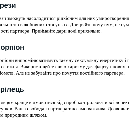
рези
ези зможуть насолодитися рідкісним для них умиротворенн
більністю в любовних стосунках. Довіряйте почуттям, не сум
ості партнера. Приймайте дари долі прихильно.
орпіон
рпіони випромінюватимуть таємну сексуальну енергетику і 
го тижня. Використовуйте свою харизму для флірту і нових 
йомств. Але не забувайте про почуття постійного партнера.
рілець
ільцям краще відмовитися від спроб контролювати всі аспе
сунків. Ваша свобода і партнера так само важлива. Дозвольт
їм природним шляхом.