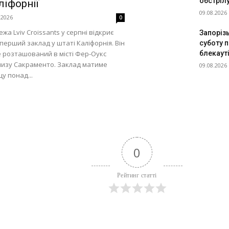
обстріл
ліфорнії
09.08.2026
.2026
0
жа Lviv Croissants у серпні відкриє
Запорізь
 перший заклад у штаті Каліфорнія. Він
суботу 
 розташований в місті Фер-Оукс
блекаут
изу Сакраменто. Заклад матиме
09.08.2026
у понад...
0
Рейтинг статті