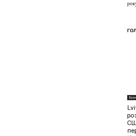
рок
ГО
Еко
Lvi
ро
СШ
пе