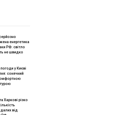
 серйозно
ена енергетика
аки РФ: світло
ть не швидко
погоди у Києві
пня: сонячний
комфортною
атурою
та Харкові різко
ількість
далих від