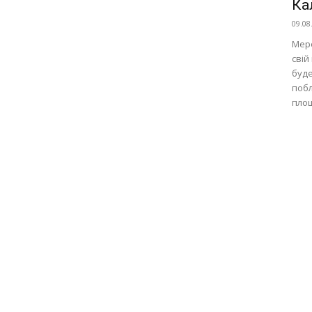
Ка
09.08
Мере
свій
буде
побл
площ