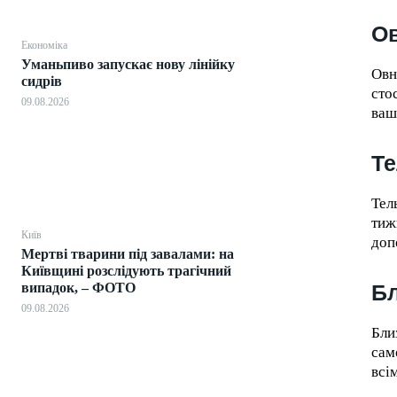
О
Економіка
Уманьпиво запускає нову лінійку
Овн
сидрів
сто
09.08.2026
ваш
Т
Тел
тиж
Київ
доп
Мертві тварини під завалами: на
Київщині розслідують трагічний
випадок, – ФОТО
Б
09.08.2026
Бли
сам
всі