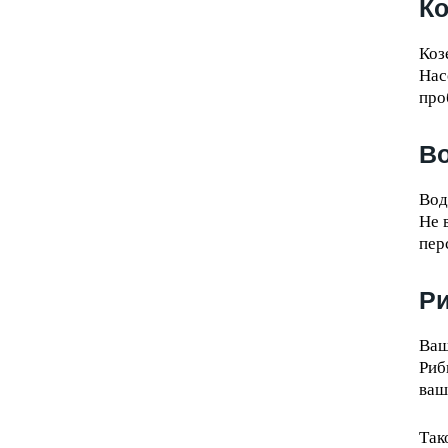
Ко
Коз
Нас
про
Во
Вод
Не 
пер
Р
Ваш
Риб
ваш
Та