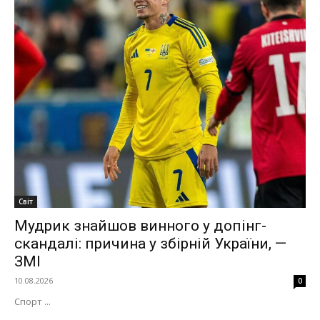
Світ
Мудрик знайшов винного у допінг-
скандалі: причина у збірній України, —
ЗМІ
10.08.2026
0
Спорт ...