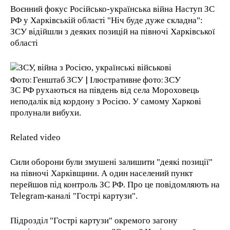
Воєнний фокус Російсько-українська війна Наступ ЗС
1-YEAR
РФ у Харківській області "Ніч буде дуже складна":
ЗСУ відійшли з деяких позицій на півночі Харківської
/ year
області
Pay now and you get access to exclusive news and
articles for a whole year.
Фото: Генштаб ЗСУ | Ілюстративне фото: ЗСУ
ЗС РФ рухаються на південь від села Мороховець
неподалік від кордону з Росією. У самому Харкові
1-MONTH
пролунали вибухи.
/ month
Related video
By agreeing to this tier, you are billed every month after
the first one until you opt out of the monthly
subscription.
Сили оборони були змушені залишити "деякі позиції"
на півночі Харківщини. А один населений пункт
перейшов під контроль ЗС РФ. Про це повідомляють на
Telegram-каналі "Гострі картузи".
Підрозділ "Гострі картузи" окремого загону