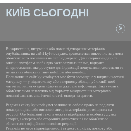
КИЇВ СЬОГОДНІ
Використання, цитування або повне відтворення матеріалів,
опублікованих на сайті kyivtoday.net, дозволяється виключно за умови
обов’язкового посилання на першоджерело. Для інтернет-видань та
онлайн-платформ необхідно застосовувати пряме, відкрите
гіперпосилання, яке доступне для індексації пошуковими системами та
не містить обмежень типу nofollow або noindex.
Посилання на сайт kyivtoday.net має бути розміщене у видимій частині
матеріалу — у підзаголовку або в першому абзаці публікації, щоб
читачі могли легко ідентифікувати джерело інформації. Такі умови є
обов’язковими незалежно від формату використання матеріалів:
новинні замітки, аналітичні статті, огляди чи цитати.
Редакція сайту kyivtoday.net залишає за собою право не поділяти
погляди, оцінки або висновки авторів матеріалів, розміщених на
ресурсі. Опубліковані тексти можуть відображати особисту думку
авторів, експертів або сторонніх дописувачів і не обов’язково
збігаються з офіційною позицією редакції.
Редакція не несе відповідальності за достовірність, повноту або