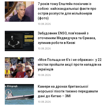
7 років тому Епштейн покінчив із
собою: найскандальніші факти про
острів розпусти для мільйонерів
(фото)
10.08.2026
Забудовник ENSO, пов’язаний з
оточенням Медведчука та Єрмака,
зупинив роботи в Києві
10.08.2026
«Моя Польща не б’є і не ображає»: у 22
містах пройшли акції проти нападів на
українців
10.08.2026
Камери на дронах британської
морської піхоти таємно передавали
дані до Китаю – ЗМІ
10.08.2026