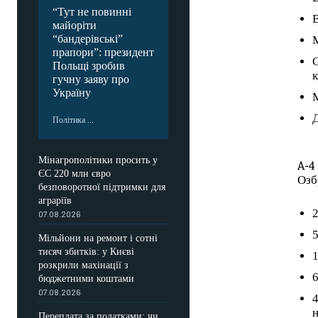
“Тут не повинні
В
майоріти
“бандерівські”
М
прапори”: президент
С
Польщі зробив
к
гучну заяву про
Україну
М
Д
Політика ...
Мінагрополітики просить у
A-4
ЄС 220 млн євро
Озб
безповоротної підтримки для
аграріїв
2
07.08.2026
5
Мільйони на ремонт і сотні
тисяч збитків: у Києві
1
розкрили махінації з
6
бюджетними коштами
07.08.2026
4
н
Переплата за податками: чи