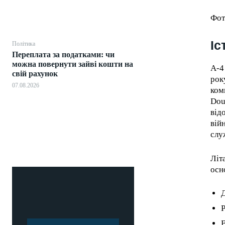
Фот
Іс
Політика
Переплата за податками: чи
можна повернути зайві кошти на
A-4
свій рахунок
рок
07.08.2026
ком
Dou
від
вій
слу
Літ
осн
Р
В