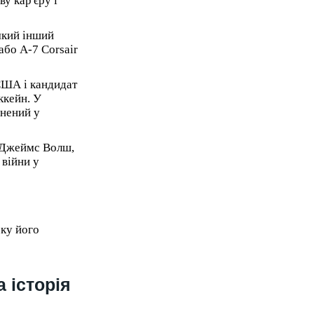
у кар'єру і
-який інший
або A-7 Corsair
 США і кандидат
ккейн. У
онений у
А Джеймс Волш,
 війни у
ку його
 історія