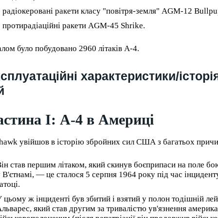
 радіокеровані ракети класу "повітря-земля" AGM-12 Bullpu
 протирадіаційні ракети AGM-45 Shrike.
алом було побудовано 2960 літаків A-4.
сплуатаційні характеристики/історі
й
стина I: А-4 в Америці
hawk увійшов в історію збройних сил США з багатьох причи
ін став першим літаком, який скинув боєприпаси на поле бою
 В'єтнамі, — це сталося 5 серпня 1964 року під час інцидент
атоці.
 цьому ж інциденті був збитий і взятий у полон тодішній ле
льварес, який став другим за тривалістю ув'язнення америк