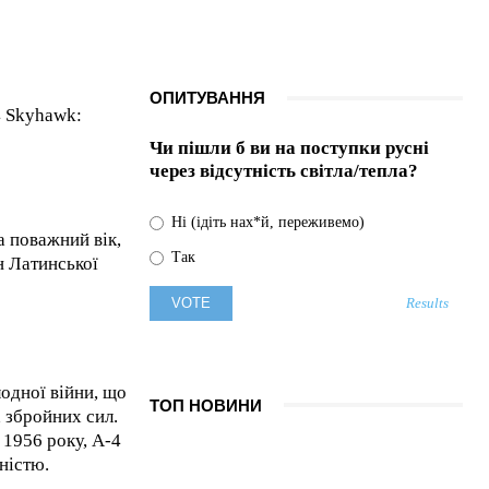
Виробник
алкогольних напоїв
заклав кизиловий
ОПИТУВАННЯ
сад
4 Skyhawk:
07.08.2026
0
Чи пішли б ви на поступки русні
через відсутність світла/тепла?
Ні (ідіть нах*й, переживемо)
а поважний вік,
Так
н Латинської
Results
одної війни, що
ТОП НОВИНИ
 збройних сил.
1956 року, A-4
ністю.