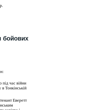
p.
я бойових
н:
 під час війни
у в Тонкінській
йтенант Еверетт
анським