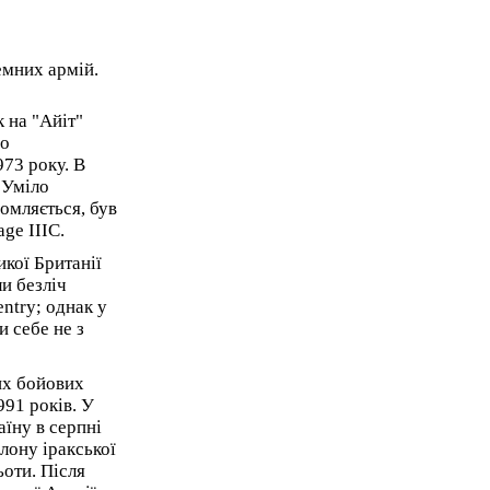
емних армій.
к на "Айіт"
но
973 року. В
 Уміло
домляється, був
ge IIIC.
икої Британії
и безліч
ntry; однак у
и себе не з
их бойових
991 років. У
їну в серпні
лону іракської
ьоти. Після