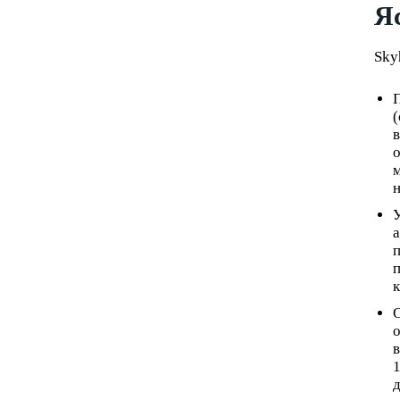
Я
Sky
П
(
в
о
м
н
У
а
п
п
к
О
о
в
1
д