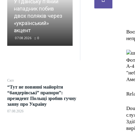
У Гданську п’яний
пожежа після
нападник побив
вибухів –
двох поляків через
повідомляють про
«український»
ураження складу
акцент
ПММ
Воє
07.08.2026
0
07.08.2026
0
неп
Фот
A-4
"не
Аме
Світ
“Тут не повинні майоріти
“бандерівські” прапори”:
Rel
президент Польщі зробив гучну
заяву про Україну
Dou
07.08.2026
слу
Зді
вир