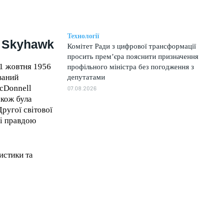
Технології
4 Skyhawk
Комітет Ради з цифрової трансформації
просить прем’єра пояснити призначення
 1 жовтня 1956
профільного міністра без погодження з
ваний
депутатами
McDonnell
07.08.2026
акож була
ругої світової
 і правдою
истики та