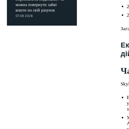
можна повернути зайві
2
кошти на свій рахунок
2
07.08.2026
Заг
Ек
ді
Ча
Sky
В
у
з
У
А