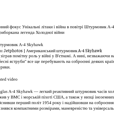
У Кельні евакуюють
знищила
телецентр через
сортувальне депо
авіабомбу часів
"Укрпошти" у
Другої світової
Павлограді, є
війни
жертви
нний фокус Унікальні літаки і війна в повітрі Штурмовик A-
07.08.2026
0
07.08.2026
0
риборкана легенда Холодної війни
о: Jetphotos | Американський штурмовик A-4 Skyhawk
 зіграв помітну роль у війні у В'єтнамі. А нині, незважаючи н
бесні яструби" все ще перебувають на озброєнні деяких краї
рики.
ated video
glas A-4 Skyhawk — легкий реактивний штурмовик часів хол
жив у ВМС і морській піхоті США, а також у низці іноземних
йснивши перший політ 1954 року і надійшовши на озброєння 
ізнявся компактними розмірами, маневреністю та універсаль