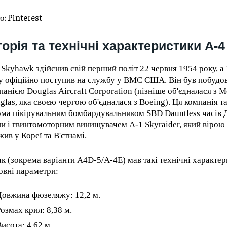
о: Pinterest
торія та технічні характеристики A-
 Skyhawk здійснив свій перший політ 22 червня 1954 року, а
у офіційно поступив на службу у ВМС США. Він був побудо
панією Douglas Aircraft Corporation (пізніше об'єдналася з 
glas, яка своєю чергою об'єдналася з Boeing). Ця компанія т
ома пікірувальним бомбардувальником SBD Dauntless часів Д
ни і гвинтомоторним винищувачем A-1 Skyraider, який вірою
жив у Кореї та В'єтнамі.
ак (зокрема варіанти A4D-5/A-4E) мав такі технічні характер
овні параметри:
Довжина фюзеляжу: 12,2 м.
озмах крил: 8,38 м.
исота: 4,62 м.