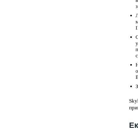
в
з
Л
м
I
С
у
п
с
Н
о
В
З
Sky
при
Ек