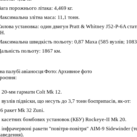
ага порожнього літака: 4,469 кг.
аксимальна злітна маса: 11,1 тонн.
илова установка: один двигун Pratt & Whitney J52-P-6A ста
Н.
аксимальна швидкість польоту: 0,87 Маха (585 вузлів; 1083
альність польоту: 1867 км.
 на палубі авіаносця Фото: Архивное фото
роєння:
 20-мм гармати Colt Mk 12.
 вузлів підвіски, що несуть до 3,7 тонн боєприпасів, як-от:
6 ракет Mk 32 Zuni.
 касетних бомбових установок (КБУ) Rockeye-II Mk 20.
 інфрачервоні ракети "повітря-повітря" AIM-9 Sidewinder (т
аведення).