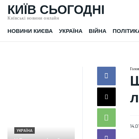
КИЇВ СЬОГОДНІ
Київські новини онлайн
НОВИНИ КИЄВА
УКРАЇНА
ВІЙНА
ПОЛІТИК
Голо
Ш
л
ВІЙНА
На аеродромі
"Гвардійське" в
14.0
УКРАЇНА
Криму спалахнула