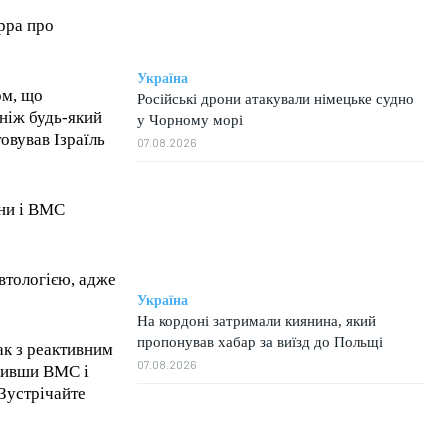
рра про
Україна
ом, що
Російські дрони атакували німецьке судно
 ніж будь-який
у Чорному морі
вував Ізраїль
07.08.2026
ини і ВМС
втологією, адже
Україна
На кордоні затримали киянина, який
пропонував хабар за виїзд до Польщі
ак з реактивним
07.08.2026
авивши ВМС і
Зустрічайте