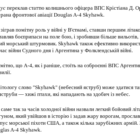
ус
переклав статтю колишнього офіцера ВПС Крістіана Д. О
ерана фронтової авіації Douglas A-4 Skyhawk.
 зіграв помітну роль у війні у В'єтнамі, ставши першим літак
тавляв боєприпаси на поле бою, і зробивши більше вильотів,
ий морський штурмовик. Skyhawk також ефективно використо
 час війни Судного дня і Аргентина у Фолклендській війні.
мітно, що A-4, як і раніше, стоїть на озброєнні ВПС Аргент
илії.
ітологу слово "Skyhawk" (небесний яструб) може здатися та
 яструби — хижі птахи, які нападають на здобич із небес.
 саме так за часів холодної війни назвали легкий бойовий літ
гуном, який увійшов в історію і задав жару ворогам, просл
пус морської піхоти США, а також кілька зарубіжних армій. 
glas A-4 Skyhawk.