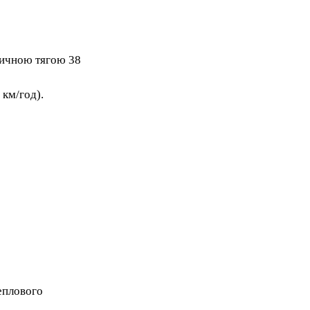
тичною тягою 38
 км/год).
еплового