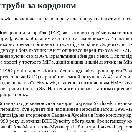
струби за кордоном
hawk також показав разючі результати в руках багатьох іноз
овітряні сили Ізраїлю (IAF), які ласкаво перейменували літа
орел), були найбільшим експортним замовником A-4 і актив
икористовували бойового птаха під час війни Судного дня 1
дному з боїв льотчик "Айіт" опинився перед трьома МіГ-21.
аневруючи своїм A-4, ізраїльтянин збив два з них, і, як пові
а хвості у третього МіГа, який знищив інший льотчик на Mira
 1982 році під час війни за Фолклендські острови проти Вел
ргентинські ВПС (перший іноземний покупець A-4) здійснил
одвигів на своїх Skyhawk, включно з потопленням HMS Cove
овітряних боях із Sea Harrier аргентинські льотчики проявил
ращого боку.
станньою державою, яка використовувала Skyhawk у велик
пераціях, був Кувейт під час війни в Перській затоці 1990–1
ідповідь на вторгнення Саддама Хусейна в їхню крихітну кра
990 року льотчики ВПС Кувейту обстріляли бронетанкову ко
ивізії Аль-Медіна Аль-Мунавера і збили три іракські вертол