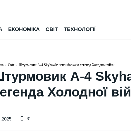
А
ЕКОНОМІКА
СВІТ
ТЕХНОЛОГІЇ
вна
Світ
Штурмовик A-4 Skyhawk: неприборкана легенда Холодної війни
турмовик A-4 Skyh
егенда Холодної ві
ВІЙНА
Російська
61
1.2025
УКРАЇНА
"бандероль"