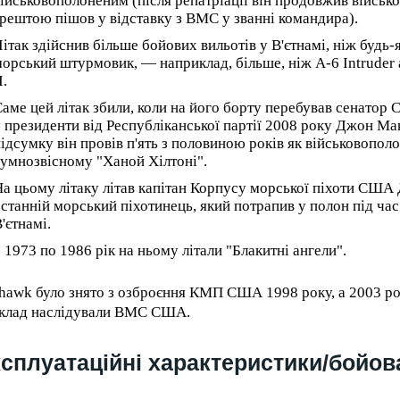
ійськовополоненим (після репатріації він продовжив військов
рештою пішов у відставку з ВМС у званні командира).
ітак здійснив більше бойових вильотів у В'єтнамі, ніж будь
орський штурмовик, — наприклад, більше, ніж A-6 Intruder 
I.
аме цей літак збили, коли на його борту перебував сенатор
 президенти від Республіканської партії 2008 року Джон Ма
ідсумку він провів п'ять з половиною років як військовопол
умнозвісному "Ханой Хілтоні".
а цьому літаку літав капітан Корпусу морської піхоти СШ
станній морський піхотинець, який потрапив у полон під час
'єтнамі.
 1973 по 1986 рік на ньому літали "Блакитні ангели".
hawk було знято з озброєння КМП США 1998 року, а 2003 ро
клад наслідували ВМС США.
сплуатаційні характеристики/бойова