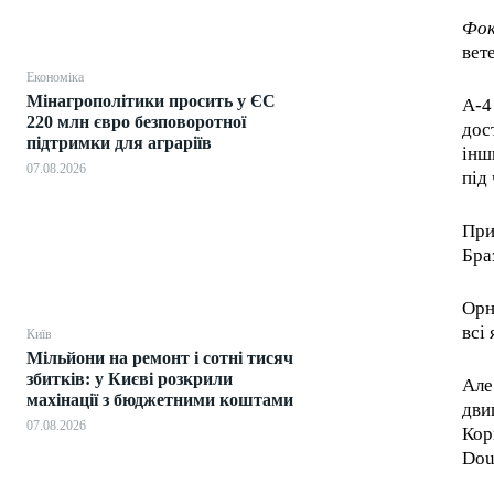
Фок
вет
Економіка
Мінагрополітики просить у ЄС
A-4
220 млн євро безповоротної
дос
підтримки для аграріїв
інш
07.08.2026
під
При
Браз
Орн
всі
Київ
Мільйони на ремонт і сотні тисяч
збитків: у Києві розкрили
Але
махінації з бюджетними коштами
дви
07.08.2026
Кор
Dou