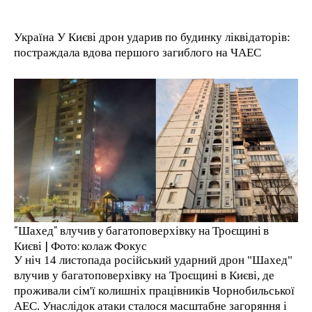
RECOMMENDED
Україна У Києві дрон ударив по будинку ліквідаторів:
1-YEAR
постраждала вдова першого загиблого на ЧАЕС
/ year
Pay now and you get access to exclusive news and
articles for a whole year.
1-MONTH
/ month
By agreeing to this tier, you are billed every month after
the first one until you opt out of the monthly
"Шахед" влучив у багатоповерхівку на Троєщині в
subscription.
Києві | Фото: колаж Фокус
У ніч 14 листопада російський ударний дрон "Шахед"
влучив у багатоповерхівку на Троєщині в Києві, де
проживали сім'ї колишніх працівників Чорнобильської
АЕС. Унаслідок атаки сталося масштабне загоряння і