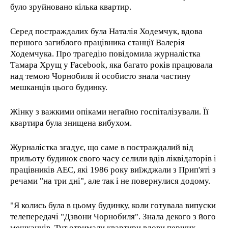
було зруйновано кілька квартир.
Серед постраждалих була Наталія Ходемчук, вдова
першого загиблого працівника станції Валерія
Ходемчука. Про трагедію повідомила журналістка
Тамара Хрущ у Facebook, яка багато років працювала
над темою Чорнобиля й особисто знала частину
мешканців цього будинку.
Жінку з важкими опіками негайно госпіталізували. Її
квартира була знищена вибухом.
Журналістка згадує, що саме в постраждалий від
прильоту будинок свого часу селили вдів ліквідаторів і
працівників АЕС, які 1986 року виїжджали з Прип'яті з
речами "на три дні", але так і не повернулися додому.
"Я колись була в цьому будинку, коли готувала випуски
телепередачі "Дзвони Чорнобиля". Знала декого з його
мешканців. Тут отримали квартири вдови перших