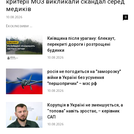
критерії МОЗ викликали скандал серед
медиків
10.08.2026
0
Ексклюзиви ...
Київщина після урагану: блекаут,
перекриті дороги і розтрощені
будинки
10.08.2026
росія не погодиться на "заморозку"
війни в Україні без усунення
"першопричин" – мзс рф
10.08.2026
Корупція в Україні не зменшується, а
“топова” навіть зростає, – керівник
САП
10.08.2026