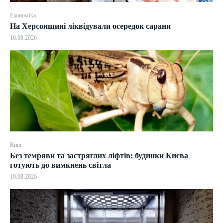
Економіка
На Херсонщині ліквідували осередок сарани
10.08.2026
Київ
Без темряви та застряглих ліфтів: будинки Києва
готують до вимкнень світла
10.08.2026