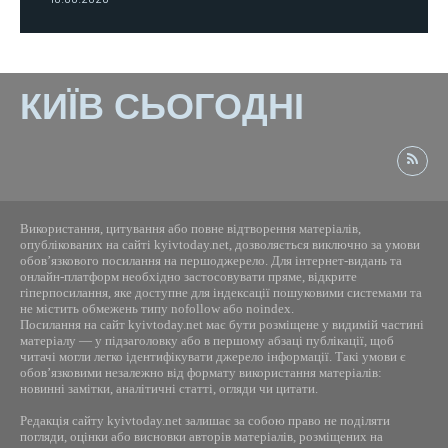
КИЇВ СЬОГОДНІ
Використання, цитування або повне відтворення матеріалів,
опублікованих на сайті kyivtoday.net, дозволяється виключно за умови
обов’язкового посилання на першоджерело. Для інтернет-видань та
онлайн-платформ необхідно застосовувати пряме, відкрите
гіперпосилання, яке доступне для індексації пошуковими системами та
не містить обмежень типу nofollow або noindex.
Посилання на сайт kyivtoday.net має бути розміщене у видимій частині
матеріалу — у підзаголовку або в першому абзаці публікації, щоб
читачі могли легко ідентифікувати джерело інформації. Такі умови є
обов’язковими незалежно від формату використання матеріалів:
новинні замітки, аналітичні статті, огляди чи цитати.
Редакція сайту kyivtoday.net залишає за собою право не поділяти
погляди, оцінки або висновки авторів матеріалів, розміщених на