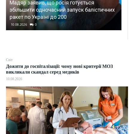
Ос
УКРАЇНА
х
Трамп намагався завершити конфлікт з
уч
Іраном, але отримав нові вимоги
пр
10.08.2026
0
10.
Світ
Дожити до госпіталізації: чому нові критерії МОЗ
викликали скандал серед медиків
10.08.2026