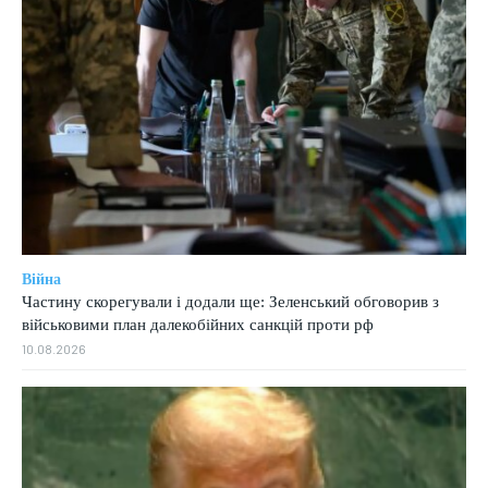
Війна
Частину скорегували і додали ще: Зеленський обговорив з
військовими план далекобійних санкцій проти рф
10.08.2026