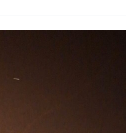
Іраном: Туреччина,
Пакистан і
Саудівська Аравія
сформували новий
альянс, деталі
08.08.2026
0