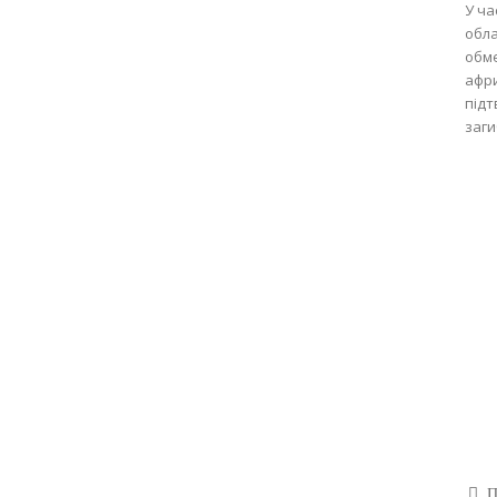
У ча
обла
обм
афри
підт
заги
П