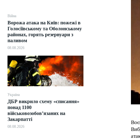
Війна
Ворожа атака на Київ: пожежі в
Голосіївському та Оболонському
районах, горять резервуари з
паливом
08.08.2026
Україна
ДБР викрило схему «списання»
понад 1100
військовозобов’язаних на
Закарпатті
Воє
08.08.2026
Виб
ата