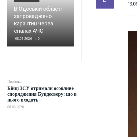
Росія за 5 днів 41
13.0
В Одеській області
раз атакувала
запроваджено
залізницю,
карантин через
пошкоджено 11
спалах АЧС
локомотивів
08.08.2026
0
08.08.2026
0
Політика
Бійці ЗСУ отримали особливе
спорядження Бундесверу: що в
нього входить
08.08.2026