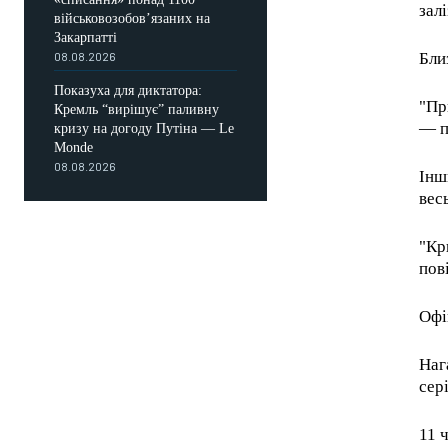
зал
військовозобов’язаних на
Закарпатті
Бли
08.08.2026
Показуха для диктатора:
"Пр
Кремль “вирішує” паливну
— п
кризу на догоду Путіна — Le
Monde
08.08.2026
Інш
вес
"Кр
пов
Офі
Наг
сер
11 