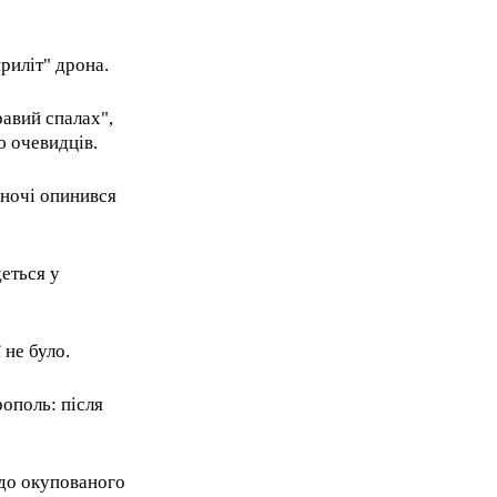
риліт" дрона.
равий спалах",
 очевидців.
 ночі опинився
еться у
 не було.
ополь: після
 до окупованого