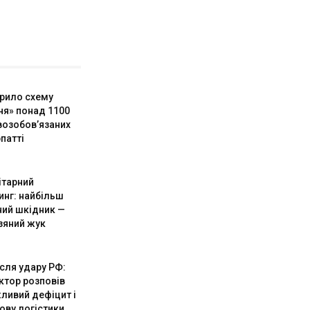
рило схему
ня» понад 1100
возобов’язаних
патті
ітарний
инг: найбільш
ий шкідник —
зяний жук
ісля удару РФ:
ктор розповів
ливий дефіцит і
ову логістики