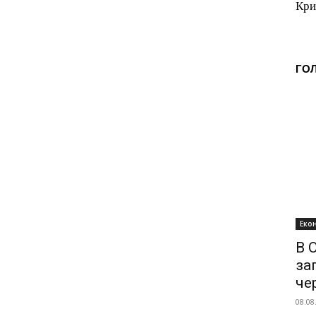
Кри
ГО
Еко
В 
за
че
08.08