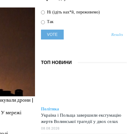
Ні (ідіть нах*й, переживемо)
Так
Results
ТОП НОВИНИ
акували дрони |
Політика
. У мережі
Україна і Польща завершили ексгумацію
жертв Волинської трагедії у двох селах
08.08.2026
олі,