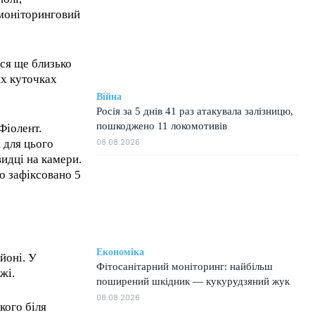
 моніторинговий
ася ще близько
их куточках
Війна
Росія за 5 днів 41 раз атакувала залізницю,
пошкоджено 11 локомотивів
Фіолент.
08.08.2026
 для цього
видці на камери.
о зафіксовано 5
Економіка
йоні. У
Фітосанітарний моніторинг: найбільш
жі.
поширений шкідник — кукурудзяний жук
08.08.2026
кого біля