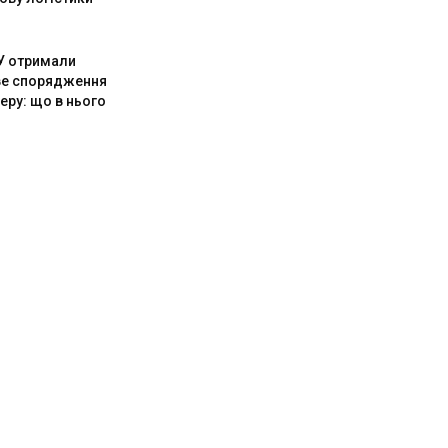
СУ отримали
е спорядження
еру: що в нього