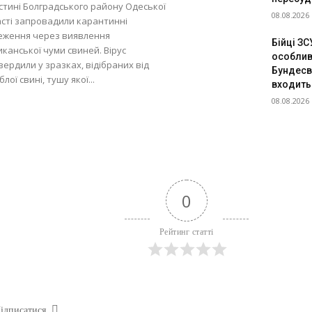
стині Болградського району Одеської
08.08.2026
сті запровадили карантинні
еження через виявлення
Бійці З
канської чуми свиней. Вірус
особлив
вердили у зразках, відібраних від
Бундесв
блої свині, тушу якої...
входить
08.08.2026
0
Рейтинг статті
ідписатися