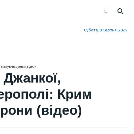
Субота, 8 Серпня, 2026
атакують дрони (відео)
 Джанкої,
ерополі: Крим
рони (відео)
СВІТ
На тлі кризи з