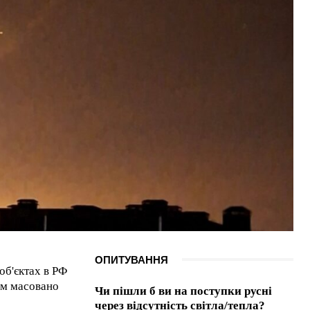
ОПИТУВАННЯ
об'єктах в РФ
им масовано
Чи пішли б ви на поступки русні
через відсутність світла/тепла?