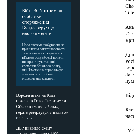
Сім
Бійці ЗСУ отримали
Tel
особливе
спорядження
Ана
Бундесверу: що в
22:
нього входить
Кри
Нова система побудована за
принципом багатошаровості
та адаптивності Українські
Дро
військовослужбовці почали
Рос
використовувати нові
елементи бойового одягу,
вор
які Німеччина впроваджує
Заг
у межах масштабної
модернізації власної...
пус
Від
Ворожа атака на Київ:
пожежі в Голосіївському та
Оболонському районах,
Бли
горять резервуари з паливом
нас
08.08.2026
ДБР викрило схему
"У 
«списання» понад 1100