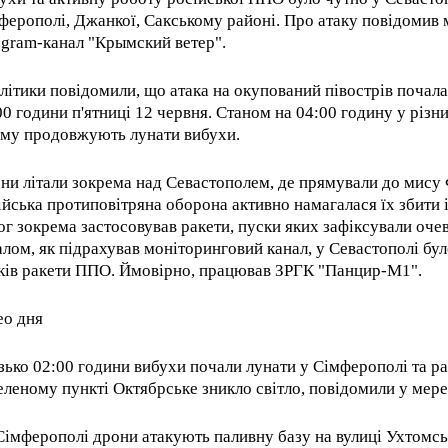
ферополі, Джанкої, Сакському районі. Про атаку повідомив
egram-канал "Крымский ветер".
літики повідомили, що атака на окупований півострів почал
00 години п'ятниці 12 червня. Станом на 04:00 годину у різн
му продовжують лунати вибухи.
ни літали зокрема над Севастополем, де прямували до мису 
ійська протиповітряна оборона активно намагалася їх збити і
ог зокрема застосовував ракети, пуски яких зафіксували оче
алом, як підрахував моніторинговий канал, у Севастополі бул
ків ракети ППО. Ймовірно, працював ЗРГК "Панцир-М1".
ео дня
зько 02:00 години вибухи почали лунати у Сімферополі та ра
еленому пункті Октябрське зникло світло, повідомили у мере
Сімферополі дрони атакують паливну базу на вулиці Ухтомсь