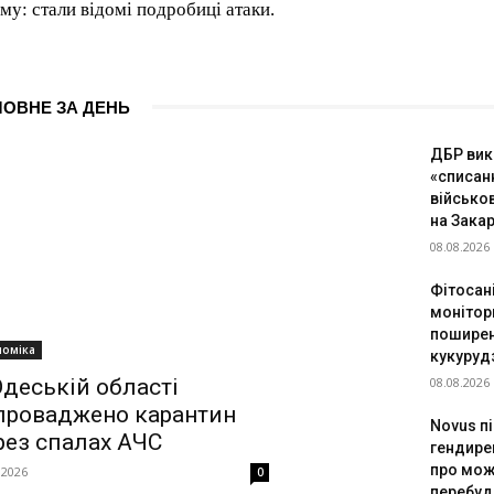
му: стали відомі подробиці атаки.
ЛОВНЕ ЗА ДЕНЬ
ДБР вик
«списан
військо
на Закар
08.08.2026
Фітосан
монітор
поширен
номіка
кукуруд
08.08.2026
Одеській області
проваджено карантин
Novus п
рез спалах АЧС
гендире
про мож
.2026
0
перебуд