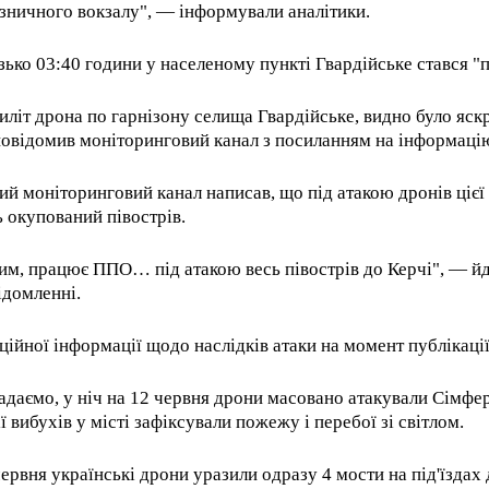
ізничного вокзалу", — інформували аналітики.
зько 03:40 години у населеному пункті Гвардійське стався "п
иліт дрона по гарнізону селища Гвардійське, видно було яск
овідомив моніторинговий канал з посиланням на інформацію
ий моніторинговий канал написав, що під атакою дронів цієї
ь окупований півострів.
им, працює ППО… під атакою весь півострів до Керчі", — йд
ідомленні.
ційної інформації щодо наслідків атаки на момент публікації
адаємо, у ніч на 12 червня дрони масовано атакували Сімфер
ії вибухів у місті зафіксували пожежу і перебої зі світлом.
червня українські дрони уразили одразу 4 мости на під'їздах