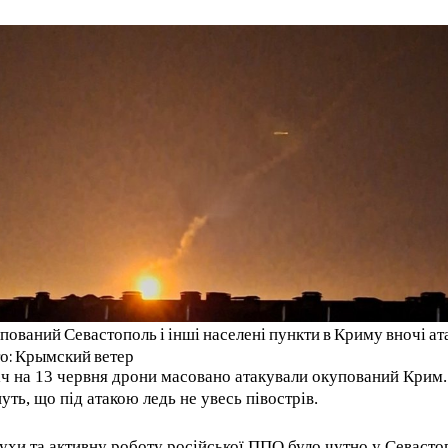
пований Севастополь і інші населені пункти в Криму вночі ат
о: Крымский ветер
іч на 13 червня дрони масовано атакували окупований Крим
уть, що під атакою ледь не увесь півострів.
ухи та активну роботу російської ППО було чутно у Севастоп