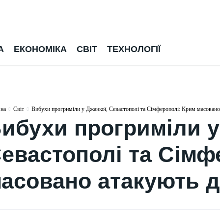
А
ЕКОНОМІКА
СВІТ
ТЕХНОЛОГІЇ
вна
Світ
Вибухи прогриміли у Джанкої, Севастополі та Сімферополі: Крим масовано 
ибухи прогриміли у
евастополі та Сімф
асовано атакують д
ЕКОНОМІКА
ПОЛІТИКА