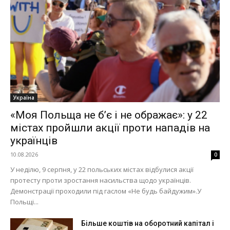
Україна
«Моя Польща не б’є і не ображає»: у 22
містах пройшли акції проти нападів на
українців
10.08.2026
0
У неділю, 9 серпня, у 22 польських містах відбулися акції
протесту проти зростання насильства щодо українців.
Демонстрації проходили під гаслом «Не будь байдужим».У
Польщі...
Більше коштів на оборотний капітал і