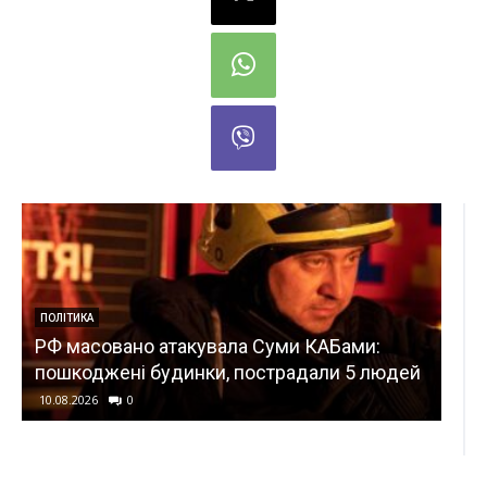
КИЇВ
КАБами:
Київ втрачає дерева: сотні людей ви
али 5 людей
протестувати, – ФОТО
10.08.2026
0