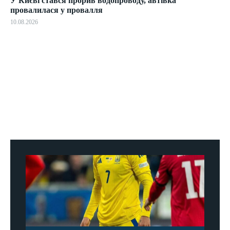
У Києві стався прорив водопроводу, автівка
провалилася у провалля
10.08.2026