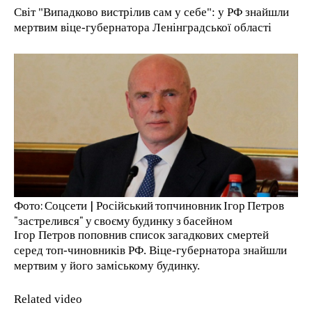
Світ "Випадково вистрілив сам у себе": у РФ знайшли
1-YEAR
мертвим віце-губернатора Ленінградської області
/ year
Pay now and you get access to exclusive news and
articles for a whole year.
1-MONTH
/ month
By agreeing to this tier, you are billed every month after
Фото: Соцсети | Російський топчиновник Ігор Петров
the first one until you opt out of the monthly
subscription.
"застрелився" у своєму будинку з басейном
Ігор Петров поповнив список загадкових смертей
серед топ-чиновників РФ. Віце-губернатора знайшли
мертвим у його заміському будинку.
Related video