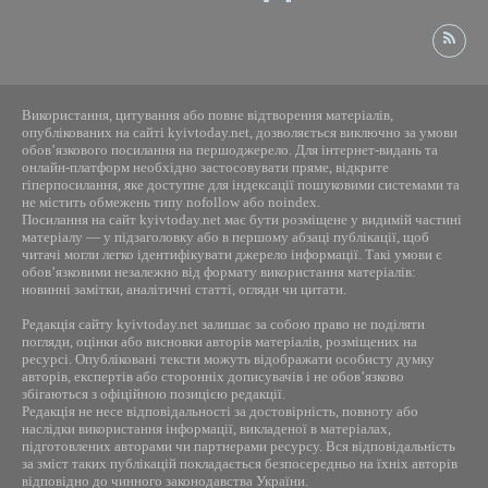
Використання, цитування або повне відтворення матеріалів,
опублікованих на сайті kyivtoday.net, дозволяється виключно за умови
обов’язкового посилання на першоджерело. Для інтернет-видань та
онлайн-платформ необхідно застосовувати пряме, відкрите
гіперпосилання, яке доступне для індексації пошуковими системами та
не містить обмежень типу nofollow або noindex.
Посилання на сайт kyivtoday.net має бути розміщене у видимій частині
матеріалу — у підзаголовку або в першому абзаці публікації, щоб
читачі могли легко ідентифікувати джерело інформації. Такі умови є
обов’язковими незалежно від формату використання матеріалів:
новинні замітки, аналітичні статті, огляди чи цитати.
Редакція сайту kyivtoday.net залишає за собою право не поділяти
погляди, оцінки або висновки авторів матеріалів, розміщених на
ресурсі. Опубліковані тексти можуть відображати особисту думку
авторів, експертів або сторонніх дописувачів і не обов’язково
збігаються з офіційною позицією редакції.
Редакція не несе відповідальності за достовірність, повноту або
наслідки використання інформації, викладеної в матеріалах,
підготовлених авторами чи партнерами ресурсу. Вся відповідальність
за зміст таких публікацій покладається безпосередньо на їхніх авторів
відповідно до чинного законодавства України.