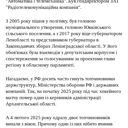
"Автоматика і телемеханіка". Був гендиректором ЗАТ
"Радіотелекомунікаційна компанія".
З 2005 року пішов у політику, був головою
муніципального утворення, головою Юкківського
сільського поселення, а з 2017 року віце-губернатором
Ленобласті та представником губернатора в
Законодавчих зборах Ленінградської області. У його
обов'язках була взаємодія з депутатським корпусом і
спостереження за голосуванням за проектами глави
регіону в обласному парламенті.
Нагадаємо, у РФ досить часто гинуть топчиновники
держструктур, Міністерства оборони РФ і державних
компаній. Так, на початку 2025 року під час хокейного
матчу помер один із керівників адміністрації
Архангельської області.
А 4 лютого 2025 року одразу двоє топчиновників
випали з вікон. Причому один із них нібито вчинив