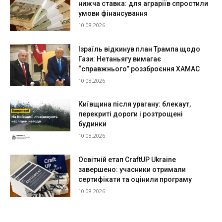
нижча ставка: для аграріїв спростили
умови фінансування
10.08.2026
Ізраїль відкинув план Трампа щодо
Гази: Нетаньягу вимагає
“справжнього” роззброєння ХАМАС
10.08.2026
Київщина після урагану: блекаут,
перекриті дороги і розтрощені
будинки
10.08.2026
Освітній етап CraftUP Ukraine
завершено: учасники отримали
сертифікати та оцінили програму
10.08.2026