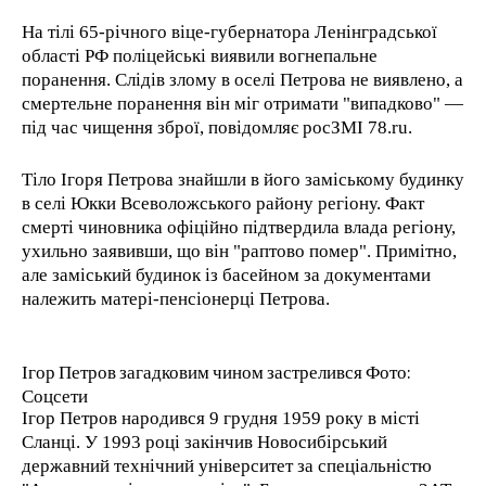
На тілі 65-річного віце-губернатора Ленінградської
області РФ поліцейські виявили вогнепальне
поранення. Слідів злому в оселі Петрова не виявлено, а
смертельне поранення він міг отримати "випадково" —
під час чищення зброї, повідомляє росЗМІ 78.ru.
Тіло Ігоря Петрова знайшли в його заміському будинку
в селі Юкки Всеволожського району регіону. Факт
смерті чиновника офіційно підтвердила влада регіону,
ухильно заявивши, що він "раптово помер". Примітно,
але заміський будинок із басейном за документами
належить матері-пенсіонерці Петрова.
Ігор Петров загадковим чином застрелився Фото:
Соцсети
Ігор Петров народився 9 грудня 1959 року в місті
Сланці. У 1993 році закінчив Новосибірський
державний технічний університет за спеціальністю