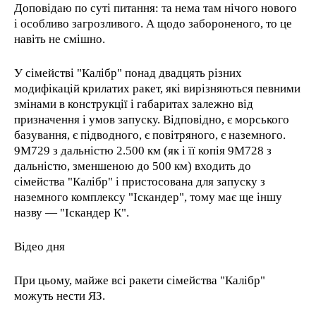
Доповідаю по суті питання: та нема там нічого нового
і особливо загрозливого. А щодо забороненого, то це
навіть не смішно.
У сімействі "Калібр" понад двадцять різних
модифікацій крилатих ракет, які вирізняються певними
змінами в конструкції і габаритах залежно від
призначення і умов запуску. Відповідно, є морського
базування, є підводного, є повітряного, є наземного.
9М729 з дальністю 2.500 км (як і її копія 9М728 з
дальністю, зменшеною до 500 км) входить до
сімейства "Калібр" і пристосована для запуску з
наземного комплексу "Іскандер", тому має ще іншу
назву — "Іскандер К".
Відео дня
При цьому, майже всі ракети сімейства "Калібр"
можуть нести ЯЗ.