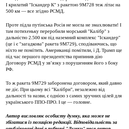
І крилатий "Іскандер К" з ракетою 9М728 теж літає на
500 км — все згідно РСМД.
Проте підла путінська Росія не могла не змахлювати! І
там потихеньку переробили морський "Калібр" з
дальністю 2.500 км під наземний комплекс "Іскандер"
(це і є "загадкова" ракета 9М729), сподіваючись, що
ніхто не помітить. Американці помітили, і Д. Трамп ще
під час першого президентства припинив дію
Договору РСМД у зв’язку з порушенням його з боку
РФ.
То ж ракета 9М729 заборонена договором, який давно
не діє. При цьому всі "Калібри", незалежно від
дальності та назви, є однією з самих зручних цілей для
українського ППО-ПРО. І це — головне.
Автор висловлює особисту думку, яка може не
збігатися із позицією редакції. Відповідальність за
опубліковані дані в рубриці "Думки" несе автор.