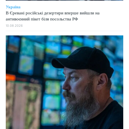
Україна
В Єревані російські дезертири вперше вийшли на
антивоєнний пікет біля посольства РФ
10.08.2026