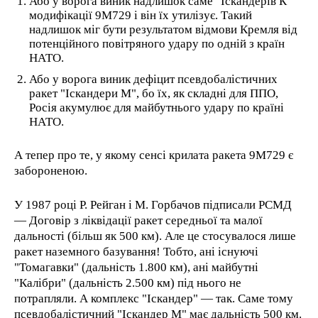
Або у ворога виник надлишок саме "Іскандерів К"
модифікації 9М729 і він їх утилізує. Такий
надлишок міг бути результатом відмови Кремля від
потенційного повітряного удару по одній з країн
НАТО.
Або у ворога виник дефіцит псевдобалістичних
ракет "Іскандери М", бо їх, як складні для ППО,
Росія акумулює для майбутнього удару по країні
НАТО.
А тепер про те, у якому сенсі крилата ракета 9М729 є
забороненою.
У 1987 році Р. Рейган і М. Горбачов підписали РСМД
— Договір з ліквідації ракет середньої та малої
дальності (більш як 500 км). Але це стосувалося лише
ракет наземного базування! Тобто, ані існуючі
"Томагавки" (дальність 1.800 км), ані майбутні
"Калібри" (дальність 2.500 км) під нього не
потрапляли. А комплекс "Іскандер" — так. Саме тому
псевдобалістичний "Іскандер М" має дальність 500 км.