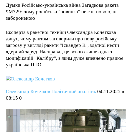
КОНТАКТИ
КОНТАКТИ
КОНТАКТИ
КОНТАКТИ
Думки Російсько-українська війна Загадкова ракета
RECOMMENDED
9М729: чому російська "новинка" не є ні новою, ні
забороненою
1-YEAR
Експерта з ракетної техніки Олександра Кочеткова
/ year
дивує, чому раптом заговорили про нову російську
Pay now and you get access to exclusive news and
articles for a whole year.
загрозу у вигляді ракети "Іскандер К", здатної нести
ядерний заряд. Насправді, це всього лише одна з
модифікацій "Калібру", з яким дуже впевнено працює
українська ППО.
1-MONTH
/ month
Олександр Кочетков Політичний аналітик
04.11.2025 в
By agreeing to this tier, you are billed every month after
the first one until you opt out of the monthly
08:15
0
subscription.