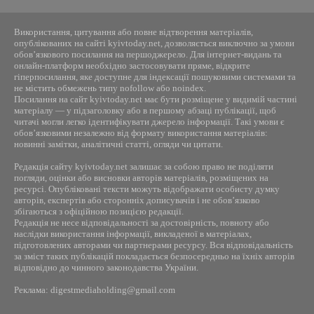
Використання, цитування або повне відтворення матеріалів,
опублікованих на сайті kyivtoday.net, дозволяється виключно за умови
обов’язкового посилання на першоджерело. Для інтернет-видань та
онлайн-платформ необхідно застосовувати пряме, відкрите
гіперпосилання, яке доступне для індексації пошуковими системами та
не містить обмежень типу nofollow або noindex.
Посилання на сайт kyivtoday.net має бути розміщене у видимій частині
матеріалу — у підзаголовку або в першому абзаці публікації, щоб
читачі могли легко ідентифікувати джерело інформації. Такі умови є
обов’язковими незалежно від формату використання матеріалів:
новинні замітки, аналітичні статті, огляди чи цитати.
Редакція сайту kyivtoday.net залишає за собою право не поділяти
погляди, оцінки або висновки авторів матеріалів, розміщених на
ресурсі. Опубліковані тексти можуть відображати особисту думку
авторів, експертів або сторонніх дописувачів і не обов’язково
збігаються з офіційною позицією редакції.
Редакція не несе відповідальності за достовірність, повноту або
наслідки використання інформації, викладеної в матеріалах,
підготовлених авторами чи партнерами ресурсу. Вся відповідальність
за зміст таких публікацій покладається безпосередньо на їхніх авторів
відповідно до чинного законодавства України.
Реклама: digestmediaholding@gmail.com