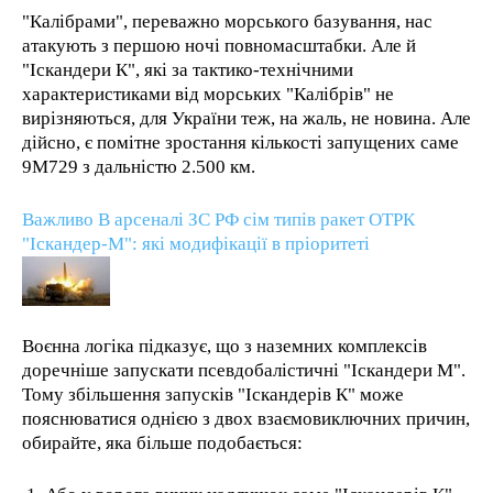
"Калібрами", переважно морського базування, нас
атакують з першою ночі повномасштабки. Але й
"Іскандери К", які за тактико-технічними
характеристиками від морських "Калібрів" не
вирізняються, для України теж, на жаль, не новина. Але
дійсно, є помітне зростання кількості запущених саме
9М729 з дальністю 2.500 км.
Важливо В арсеналі ЗС РФ сім типів ракет ОТРК
"Іскандер-М": які модифікації в пріоритеті
Воєнна логіка підказує, що з наземних комплексів
доречніше запускати псевдобалістичні "Іскандери М".
Тому збільшення запусків "Іскандерів К" може
пояснюватися однією з двох взаємовиключних причин,
обирайте, яка більше подобається: