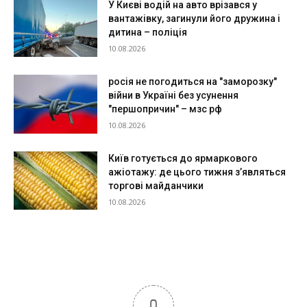
У Києві водій на авто врізався у
вантажівку, загинули його дружина і
дитина – поліція
10.08.2026
росія не погодиться на "заморозку"
війни в Україні без усунення
"першопричин" – мзс рф
10.08.2026
Київ готується до ярмаркового
ажіотажу: де цього тижня з’являться
торгові майданчики
10.08.2026
0