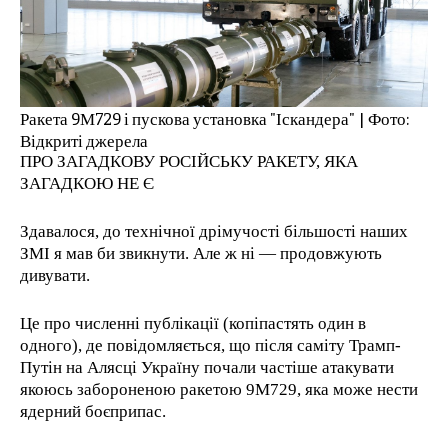
Ракета 9М729 і пускова установка "Іскандера" | Фото:
Відкриті джерела
ПРО ЗАГАДКОВУ РОСІЙСЬКУ РАКЕТУ, ЯКА
ЗАГАДКОЮ НЕ Є
Здавалося, до технічної дрімучості більшості наших
ЗМІ я мав би звикнути. Але ж ні — продовжують
дивувати.
Це про численні публікації (копіпастять один в
одного), де повідомляється, що після саміту Трамп-
Путін на Алясці Україну почали частіше атакувати
якоюсь забороненою ракетою 9М729, яка може нести
ядерний боєприпас.