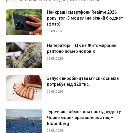
Найкращі смартфони Realme 2026
року: топ-3 моделі на різний бюджет
(фото)
08.08.2026
На території ТЦК на Житомирщині
раптово помер чоловік
08.08.2026
Запуск виробництва м’ясних снеків
потребує від $20 тис.
08.08.2026
Туреччина обмежила прохід суден у
Чорне море через сплеск атак, –
Bloomberg
08.08.2026