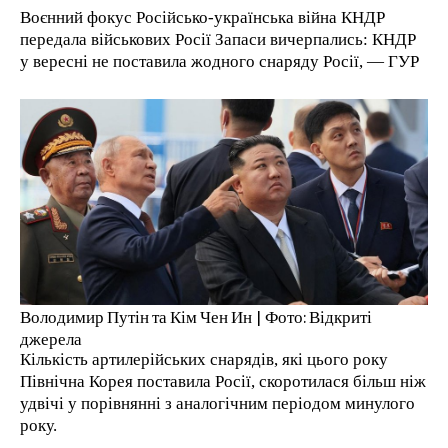
Воєнний фокус Російсько-українська війна КНДР
1-YEAR
передала військових Росії Запаси вичерпались: КНДР
у вересні не поставила жодного снаряду Росії, — ГУР
/ year
Pay now and you get access to exclusive news and
articles for a whole year.
1-MONTH
/ month
By agreeing to this tier, you are billed every month after
the first one until you opt out of the monthly
subscription.
Володимир Путін та Кім Чен Ин | Фото: Відкриті
джерела
Кількість артилерійських снарядів, які цього року
Північна Корея поставила Росії, скоротилася більш ніж
удвічі у порівнянні з аналогічним періодом минулого
року.