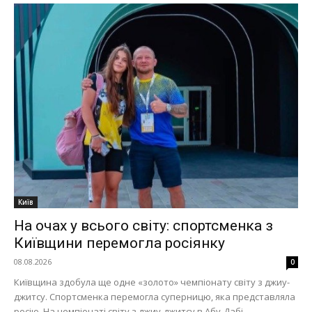
Київ
На очах у всього світу: спортсменка з
Київщини перемогла росіянку
08.08.2026
0
Київщина здобула ще одне «золото» чемпіонату світу з джиу-
джитсу. Спортсменка перемогла суперницю, яка представляла
росію. На чемпіонаті світу з джиу-джитсу в Абу-Дабі...