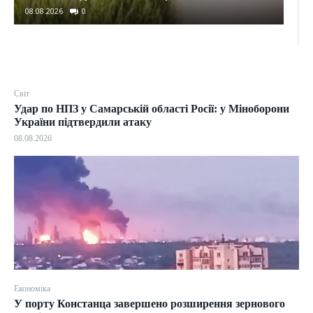
08.08.2026
0
08.0
Світ
Удар по НПЗ у Самарській області Росії: у Міноборони
України підтвердили атаку
08.08.2026
Економіка
У порту Констанца завершено розширення зернового