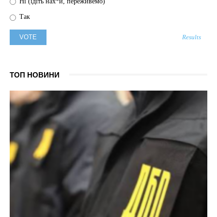
Ні (ідіть нах*й, переживемо)
Так
Results
ТОП НОВИНИ