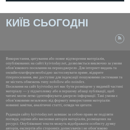
КИЇВ СЬОГОДНІ
Використання, цитування або повне відтворення матеріалів,
опублікованих на сайті kyivtoday.net, дозволяється виключно за умови
обов’язкового посилання на першоджерело. Для інтернет-видань та
онлайн-платформ необхідно застосовувати пряме, відкрите
гіперпосилання, яке доступне для індексації пошуковими системами та
не містить обмежень типу nofollow або noindex.
Посилання на сайт kyivtoday.net має бути розміщене у видимій частині
матеріалу — у підзаголовку або в першому абзаці публікації, щоб
читачі могли легко ідентифікувати джерело інформації. Такі умови є
обов’язковими незалежно від формату використання матеріалів:
новинні замітки, аналітичні статті, огляди чи цитати.
Редакція сайту kyivtoday.net залишає за собою право не поділяти
погляди, оцінки або висновки авторів матеріалів, розміщених на
ресурсі. Опубліковані тексти можуть відображати особисту думку
авторів, експертів або сторонніх дописувачів і не обов’язково