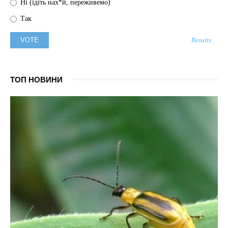
Ні (ідіть нах*й, переживемо)
Так
Results
ТОП НОВИНИ