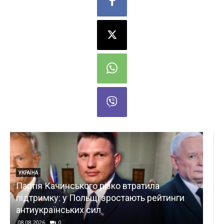
а
УКРАЇНА
йтинги
На території ТЦК на Житомирщині раптов
помер чоловік
08.08.2026
0