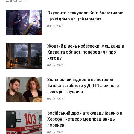
Діджитал ...
Окупанти атакували Київ балістикою:
що відомо на цей момент
08.08.2026
Жовтий рівень небезпеки: мешканців
Києва та області попередили про
негоду
08.08.2026
Зеленський відповів на петицію
батька загиблого у ДТП 12-річного
Григорія Глушича
08.08.2026
російський дрон атакував лікарню в
Херсоні, четверо медпрацівниць
поранені
08.08.2026