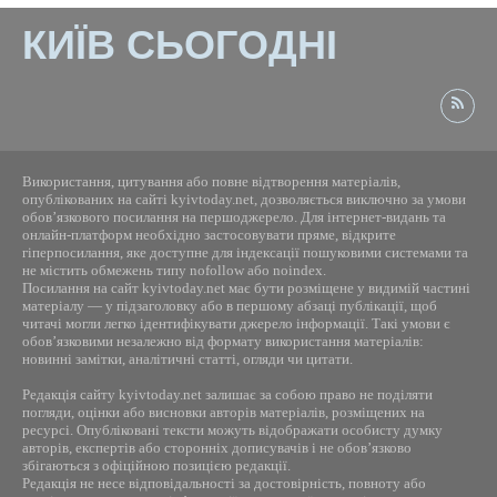
КИЇВ СЬОГОДНІ
Використання, цитування або повне відтворення матеріалів,
опублікованих на сайті kyivtoday.net, дозволяється виключно за умови
обов’язкового посилання на першоджерело. Для інтернет-видань та
онлайн-платформ необхідно застосовувати пряме, відкрите
гіперпосилання, яке доступне для індексації пошуковими системами та
не містить обмежень типу nofollow або noindex.
Посилання на сайт kyivtoday.net має бути розміщене у видимій частині
матеріалу — у підзаголовку або в першому абзаці публікації, щоб
читачі могли легко ідентифікувати джерело інформації. Такі умови є
обов’язковими незалежно від формату використання матеріалів:
новинні замітки, аналітичні статті, огляди чи цитати.
Редакція сайту kyivtoday.net залишає за собою право не поділяти
погляди, оцінки або висновки авторів матеріалів, розміщених на
ресурсі. Опубліковані тексти можуть відображати особисту думку
авторів, експертів або сторонніх дописувачів і не обов’язково
збігаються з офіційною позицією редакції.
Редакція не несе відповідальності за достовірність, повноту або