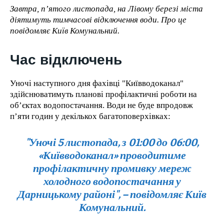
Завтра, п’ятого листопада, на Лівому березі міста
1-YEAR
діятимуть тимчасові відключення води. Про це
повідомляє Київ Комунальний.
/ year
Pay now and you get access to exclusive news and
Час відключень
articles for a whole year.
Уночі наступного дня фахівці "Київводоканал"
здійснюватимуть планові профілактичні роботи на
об’єктах водопостачання. Води не буде впродовж
1-MONTH
п’яти годин у декількох багатоповерхівках:
/ month
"Уночі 5 листопада, з 01:00 до 06:00,
By agreeing to this tier, you are billed every month after
the first one until you opt out of the monthly
«Київводоканал» проводитиме
subscription.
профілактичну промивку мереж
холодного водопостачання у
Дарницькому районі", – повідомляє Київ
Комунальний.