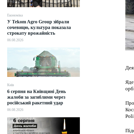
Економіка
У Tekom Agro Group зібрали
сочевицю, культура показала
строкату врожайність
06.08.2026
Дея
Яде
Київ
орбі
6 серпня на Київщині День
жалоби за загиблими через
російський ракетний удар
Про
Кос
06.08.2026
Poli
Під