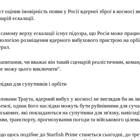
ут оцінив імовірність появи у Росії ядерної зброї в космосі я
нарій ескалації.
 самому верху ескалації існує підозра, що Росія може працю
нологією розміщення ядерного вибухового пристрою на орбіт
ерал.
запитання, чи вважає він такий сценарій реалістичним, коман
не можу цього виключити".
лідки для супутників і орбіти
словами Траута, ядерний вибух у космосі не виглядав би як з
Землі, однак його наслідки можуть бути руйнівними для суча
йськових, які покладаються на супутники для зв'язку, навігаці
ави, транспорту, прогнозування погоди та військового цілевк
що щось подібне до Starfish Prime станеться сьогодні, до тре