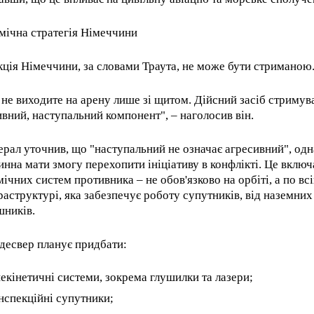
By agr
/ year
s and you
every m
tly.
Pay now and you get access to exclusive
opt o
мічна стратегія Німеччини
news and articles for a whole year.
кція Німеччини, за словами Траута, не може бути стриманою
 не виходите на арену лише зі щитом. Дійсний засіб стримув
ивний, наступальний компонент", – наголосив він.
ерал уточнив, що "наступальний не означає агресивний", од
инна мати змогу перехопити ініціативу в конфлікті. Це включа
мічних систем противника – не обов'язково на орбіті, а по вс
раструктурі, яка забезпечує роботу супутників, від наземних
шників.
десвер планує придбати:
екінетичні системи, зокрема глушилки та лазери;
нспекційні супутники;