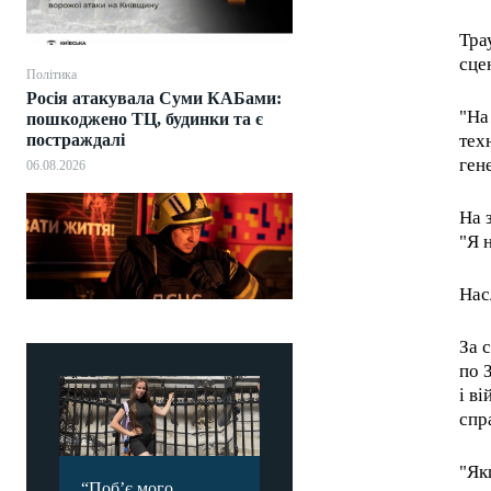
Тра
сце
Політика
Росія атакувала Суми КАБами:
"На
пошкоджено ТЦ, будинки та є
постраждалі
тех
ген
06.08.2026
На 
"Я 
Нас
За 
по 
і ві
спр
"Як
“Побʼє мого