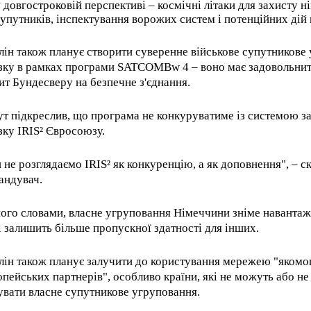
 довгостроковій перспективі – космічні літаки для захисту н
упутників, інспектування ворожих систем і потенційних дій 
лін також планує створити суверенне військове супутникове
язку в рамках програми SATCOMBw 4 – воно має задовольни
ит Бундесверу на безпечне з'єднання.
ут підкреслив, що програма не конкуруватиме із системою 
язку IRIS² Євросоюзу.
 не розглядаємо IRIS² як конкуренцію, а як доповнення", – с
андувач.
його словами, власне угруповання Німеччини зніме навантаж
і залишить більше пропускної здатності для інших.
лін також планує залучити до користування мережею "якомо
опейських партнерів", особливо країни, які не можуть або не
увати власне супутникове угруповання.