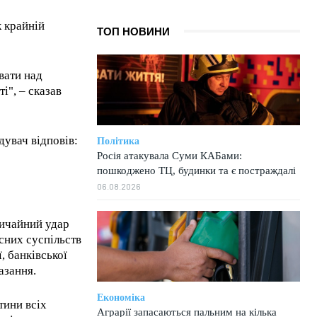
к крайній
ТОП НОВИНИ
вати над
і", – сказав
дувач відповів:
Політика
Росія атакувала Суми КАБами:
пошкоджено ТЦ, будинки та є постраждалі
06.08.2026
вичайний удар
сних суспільств
ї, банківської
азання.
Економіка
тини всіх
Аграрії запасаються пальним на кілька