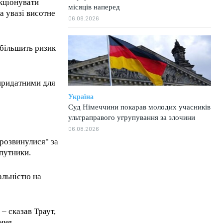
кціонувати
місяців наперед
а увазі висотне
06.08.2026
збільшить ризик
 придатними для
Україна
Суд Німеччини покарав молодих учасників
ультраправого угрупування за злочини
06.08.2026
розвинулися" за
упутники.
альністю на
1-MONTH
– сказав Траут,
/ month
ння.