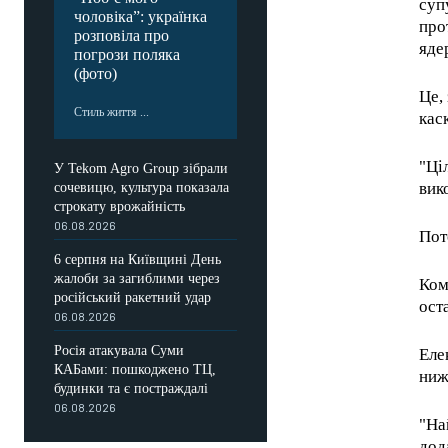
суп
чоловіка”: українка
про
розповіла про
яде
погрози поляка
(фото)
Це,
Стиль життя ...
кас
"Ці
У Tekom Agro Group зібрали
вик
сочевицю, культура показала
строкату врожайність
06.08.2026
Пот
6 серпня на Київщині День
жалоби за загиблими через
Ком
російський ракетний удар
ост
06.08.2026
Росія атакувала Суми
Еле
КАБами: пошкоджено ТЦ,
ниж
будинки та є постраждалі
FOREVER
06.08.2026
"На
/ forever
дод