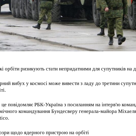
кі орбіти ризикують стати непридатними для супутників на д
рний вибух у космосі може вивести з ладу до третини супутн
ті.
 це повідомляє РБК-Україна з посиланням на інтерв'ю коман
мічного командування Бундесверу генерала-майора Міхаеля
tico.
озри щодо ядерного пристрою на орбіті