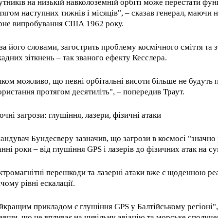
утників на низькій навколоземній орбіті може перестати фун
тягом наступних тижнів і місяців", – сказав генерал, маючи н
рне випробування США 1962 року.
 за його словами, загострить проблему космічного сміття та 
кадних зіткнень – так званого ефекту Кесслера.
лком можливо, що певні орбітальні висоти більше не будуть
ористання протягом десятиліть", – попередив Траут.
очні загрози: глушіння, лазери, фізичні атаки
андувач Бундесверу зазначив, що загрози в космосі "значно 
анні роки – від глушіння GPS і лазерів до фізичних атак на с
ктромагнітні перешкоди та лазерні атаки вже є щоденною ре
RECOMMENDED
чому рівні ескалації.
1-YEAR
йкращим прикладом є глушіння GPS у Балтійському регіоні", 
авши, що це впливає на цивільну авіацію та морське сполуче