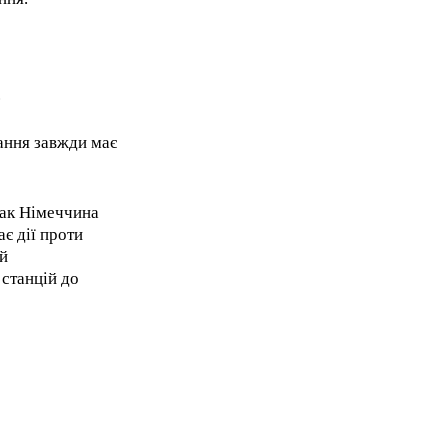
eeing to this tier, you are billed
onth after the first one until you
ut of the monthly subscription.
.
ання завжди має
нак Німеччина
є дії проти
ій
 станцій до