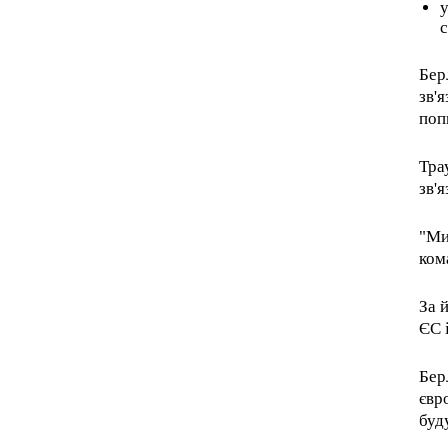
у
с
Бер
зв'
поп
Тра
зв'
"Ми
ком
За 
ЄС 
Бер
євр
буд