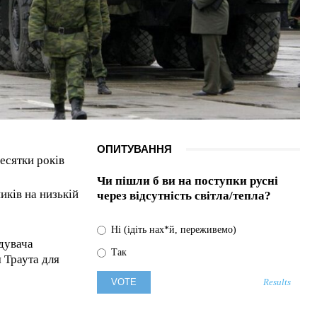
ОПИТУВАННЯ
есятки років
Чи пішли б ви на поступки русні
иків на низькій
через відсутність світла/тепла?
Ні (ідіть нах*й, переживемо)
дувача
Так
 Траута для
Results