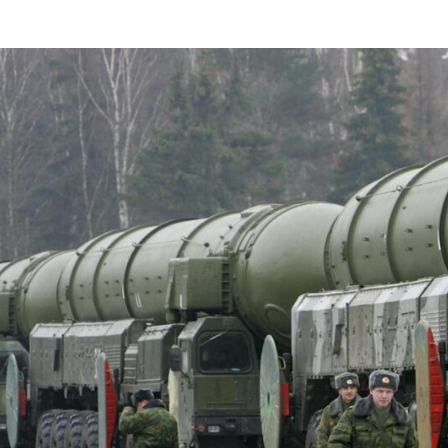
У Tekom Agro Group
Бренд Kachorovska
зібрали сочевицю,
попередив про
культура показала
шахрайські сайти:
строкату
що потрібно знати
врожайність
покупцям
06.08.2026
0
06.08.2026
0