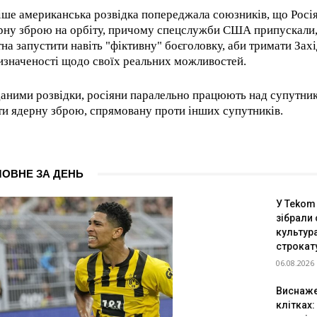
іше американська розвідка попереджала союзників, що Росі
рну зброю на орбіту, причому спецслужби США припускали
тна запустити навіть "фіктивну" боєголовку, аби тримати Захі
изначеності щодо своїх реальних можливостей.
даними розвідки, росіяни паралельно працюють над супутни
ти ядерну зброю, спрямовану проти інших супутників.
ЛОВНЕ ЗА ДЕНЬ
У Tekom
зібрали
культур
строкат
06.08.2026
Виснажен
клітках: