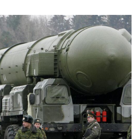
Київщині День
жалоби за
загиблими через
російський ракетний
удар
06.08.2026
0