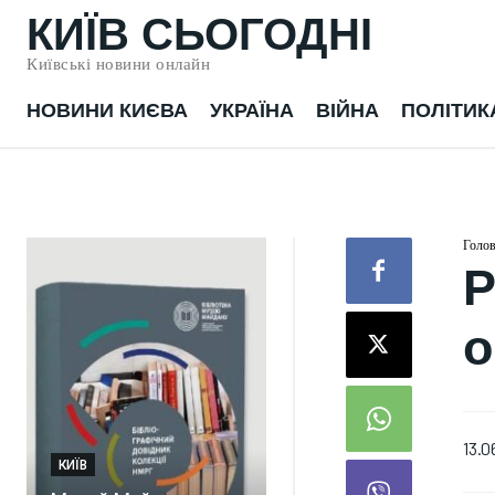
КИЇВ СЬОГОДНІ
Київські новини онлайн
НОВИНИ КИЄВА
УКРАЇНА
ВІЙНА
ПОЛІТИК
Голо
Р
о
13.0
КИЇВ
УКРАЇНА