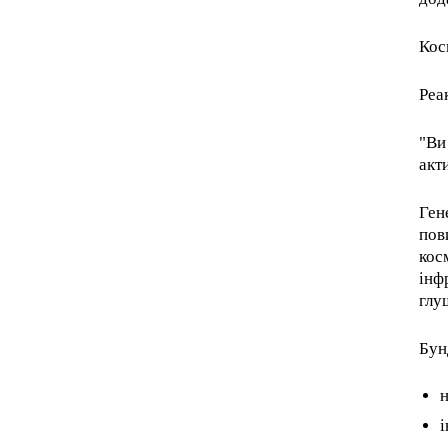
Sign up with just an email addres
get access to this tier instan
Кос
Реа
"Ви
акт
Ген
пов
кос
інф
глу
Бун
н
і