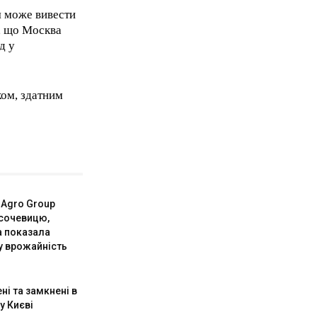
я може вивести
, що Москва
д у
ком, здатним
 Agro Group
 сочевицю,
а показала
у врожайність
і та замкнені в
 у Києві