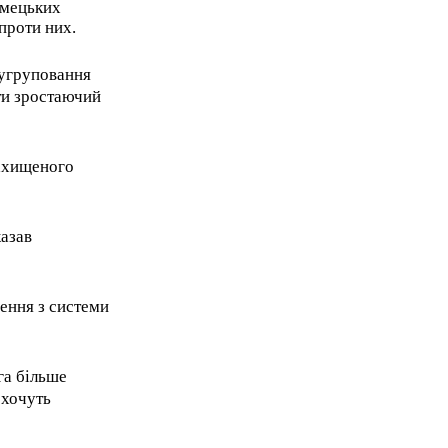
імецьких
проти них.
 угруповання
ти зростаючий
захищеного
казав
ення з системи
га більше
 хочуть