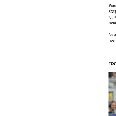
Ран
яде
зда
нев
За 
нес
ГО