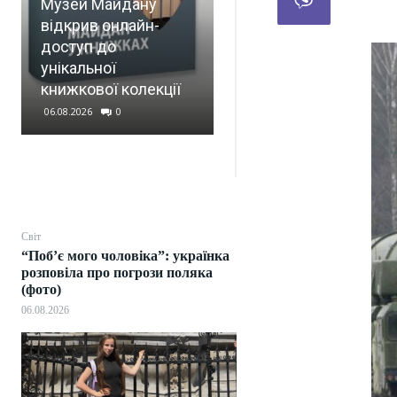
Музей Майдану
відкрив онлайн-
У Грузії сталося
доступ до
масштабне
унікальної
відключення
книжкової колекції
електроенергії
06.08.2026
0
06.08.2026
0
Світ
“Побʼє мого чоловіка”: українка
розповіла про погрози поляка
(фото)
06.08.2026